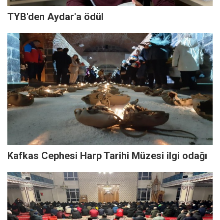
TYB'den Aydar'a ödül
Kafkas Cephesi Harp Tarihi Müzesi ilgi odağı