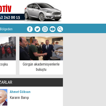
Bölgeden
 coşku
Görgün akademisyenlerle
buluştu
ZARLAR
Ahmet Göksan
Kararın Barışı