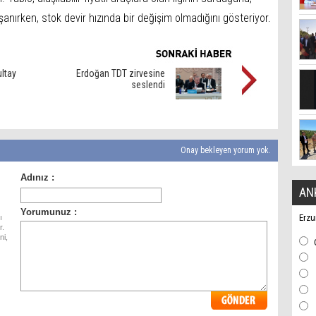
yaşanırken, stok devir hızında bir değişim olmadığını gösteriyor.
ltay
Erdoğan TDT zirvesine
seslendi
Onay bekleyen yorum yok.
AN
Erzu
ı
r.
ni,