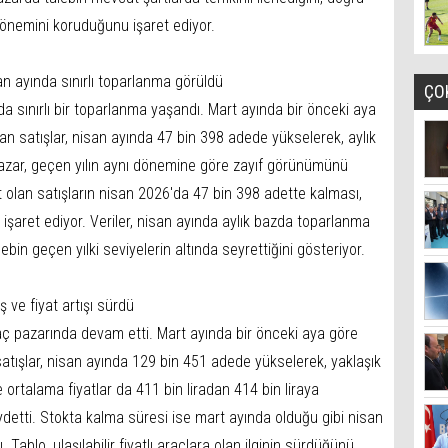
 önemini koruduğunu işaret ediyor.
isan ayında sınırlı toparlanma görüldü
ÇO
nda sınırlı bir toparlanma yaşandı. Mart ayında bir önceki aya
n satışlar, nisan ayında 47 bin 398 adede yükselerek, aylık
Pazar, geçen yılın aynı dönemine göre zayıf görünümünü
 olan satışların nisan 2026'da 47 bin 398 adette kalması,
 işaret ediyor. Veriler, nisan ayında aylık bazda toparlanma
ebin geçen yılki seviyelerin altında seyrettiğini gösteriyor.
 ve fiyat artışı sürdü
aç pazarında devam etti. Mart ayında bir önceki aya göre
 satışlar, nisan ayında 129 bin 451 adede yükselerek, yaklaşık
 ortalama fiyatlar da 411 bin liradan 414 bin liraya
kaydetti. Stokta kalma süresi ise mart ayında olduğu gibi nisan
Tablo, ulaşılabilir fiyatlı araçlara olan ilginin sürdüğünü,