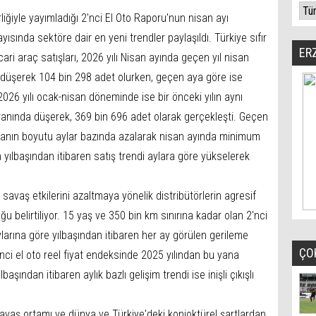
liğiyle yayımladığı 2'nci El Oto Raporu'nun nisan ayı
ayısında sektöre dair en yeni trendler paylaşıldı. Türkiye sıfır
ER
cari araç satışları, 2026 yılı Nisan ayında geçen yıl nisan
 düşerek 104 bin 298 adet olurken, geçen aya göre ise
2026 yılı ocak-nisan döneminde ise bir önceki yılın aynı
anında düşerek, 369 bin 696 adet olarak gerçekleşti. Geçen
anın boyutu aylar bazında azalarak nisan ayında minimum
n yılbaşından itibaren satış trendi aylara göre yükselerek
 savaş etkilerini azaltmaya yönelik distribütörlerin agresif
uğu belirtiliyor. 15 yaş ve 350 bin km sınırına kadar olan 2'nci
aylarına göre yılbaşından itibaren her ay görülen gerileme
ÇO
inci el oto reel fiyat endeksinde 2025 yılından bu yana
şından itibaren aylık bazlı gelişim trendi ise inişli çıkışlı
savaş ortamı ve dünya ve Türkiye'deki konjoktürel şartlardan