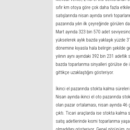
sıfır km otoya göre çok daha fazla etkilen
satışlarında nisan ayında sınırlı toparla
pazarında yılın ilk çeyreğinde görülen dalg
Mart ayında 323 bin 570 adet seviyesind
yükselerek aylık bazda yaklaşık yüzde 3'
dönemine kıyasla hala belirgin şekilde g
yılının aynı ayındaki 392 bin 231 adetlik 
bazda toparlanma sinyalleri görülse de i
gittikçe uzaklaştığını gösteriyor.
İkinci el pazarında stokta kalma süreleri 
Nisan ayında ikinci el oto pazarında stok
olan pazar ortalaması, nisan ayında 46
çıktı. Ticari araçlarda ise stokta kalma 
satış adetlerinde kısmi toparlanma yaşans
olmadığını gösteriyor. Genel görünüm, pa