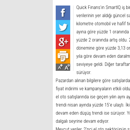
Quick Finans'ın SmartIQ iş bir
verilerinin yer aldığı güncel s
kilometre otomobil ve hafif ti
ayına göre yüzde 1 oranında
yüzde 2 oranında artış oldu. 
dönemine göre yüzde 3,13 or
yıla göre devam eden daralm
seviyeye geldi. Diğer tarafta
sürüyor.
Pazardan alınan bilgilere göre satışlarda
fiyat indirimi ve kampanyaların etkili old
el oto satışlarında ise geçen yılın aynı 
trendi nisan ayında yüzde 15'e ulaştı. İk
devam eden düşüş trendi ise sürüyor. Yılba
dalgalı seyrine devam ediyor.
Mevcut veriler, 2'nci el oto sektörünün 