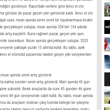
diğini gösteriyor. Rapordaki verilere göre ikinci el oto
nma görülse de pazar geçen yılın gerisinde kaldı. İkinci el oto
alı seyir, nisan ayında yerini sınırlı bir toparlanmaya bıraktı.
e gerçekleşen satışlar, nisan ayında 334 bin 154 adede
lük artış kaydetti. Buna rağmen pazar, geçen yılın aynı
eride seyrediyor. Nisan ayında gerçekleşen satışlar, 2025
seviyenin yaklaşık yüzde 15 altında kaldı. Bu tablo, aylık
kinci el otomobil pazarında talebin geçen yılki seviyelerden
nisan ayında sınırlı artış gösterdi
ta kalma süreleri sınırlı artış gösterdi. Mart ayında 45 gün
 güne yükseldi. Binek araçlarda da süre 45 günden 46 güne
süresi 44 gün seviyesinde sabit kaldı. Bu tablo, nisan ayında
a da araçların stoktan çıkış hızında belirgin bir iyileşme
zarda talebin mevcut şartlarda temkinli ilerlediğini, doğru