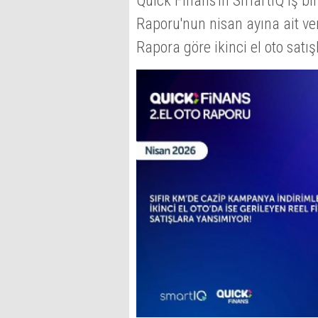
Quick Finans'ın SmartIQ iş birl
Raporu'nun nisan ayına ait ver
Rapora göre ikinci el oto sat