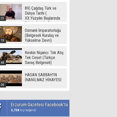
89) Çağdaş Türk ve
Dünya Tarihi (
XX.Yüzyılın Başlarında
:23
Dünya ( - I -) -Ramazan
Yetgin (2017)
Osmanlı İmparatorluğu
(Belgeseli Kuruluş ve
Yükselme Devri)
:18
Keskin Nişancı: Tek Atış
Tek Ceset (Türkçe
Savaş Belgeseli)
:48
HASAN SABBAH'IN
İNANILMAZ HİKAYESİ
:09
Erzurum Gazetesi Facebook'ta
3,738
kişi beğendi