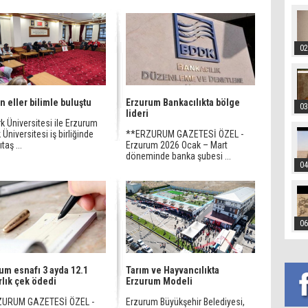
02
n eller bilimle buluştu
Erzurum Bankacılıkta bölge
03
lideri
k Üniversitesi ile Erzurum
 Üniversitesi iş birliğinde
**ERZURUM GAZETESİ ÖZEL -
taş ...
Erzurum 2026 Ocak – Mart
döneminde banka şubesi ...
04
06
um esnafı 3 ayda 12.1
Tarım ve Hayvancılıkta
rlık çek ödedi
Erzurum Modeli
ZURUM GAZETESİ ÖZEL -
Erzurum Büyükşehir Belediyesi,