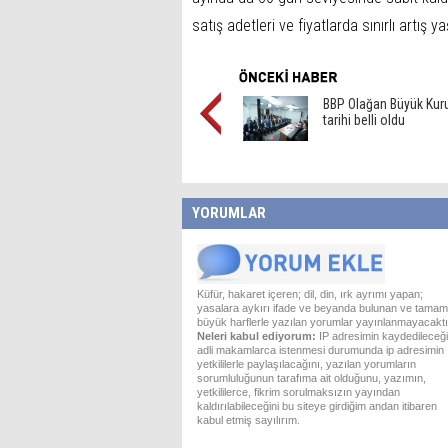
satış adetleri ve fiyatlarda sınırlı artış 
BBP Olağan Büyük Kuru
tarihi belli oldu
YORUMLAR
Küfür, hakaret içeren; dil, din, ırk ayrımı yapan;
yasalara aykırı ifade ve beyanda bulunan ve tamam
büyük harflerle yazılan yorumlar yayınlanmayacaktı
Neleri kabul ediyorum:
IP adresimin kaydedileceği
adli makamlarca istenmesi durumunda ip adresimin
yetkililerle paylaşılacağını, yazılan yorumların
sorumluluğunun tarafıma ait olduğunu, yazımın,
yetkililerce, fikrim sorulmaksızın yayından
kaldırılabileceğini bu siteye girdiğim andan itibaren
kabul etmiş sayılırım.