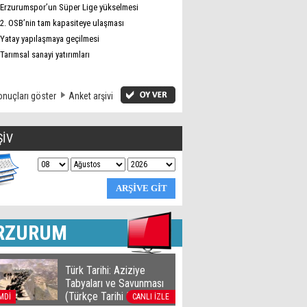
Erzurumspor’un Süper Lige yükselmesi
2. OSB’nin tam kapasiteye ulaşması
Yatay yapılaşmaya geçilmesi
Tarımsal sanayi yatırımları
nuçları göster
Anket arşivi
ŞİV
RZURUM
Türk Tarihi: Aziziye
Tabyaları ve Savunması
(Türkçe Tarihi Belgesel)
MDİ
CANLI İZLE