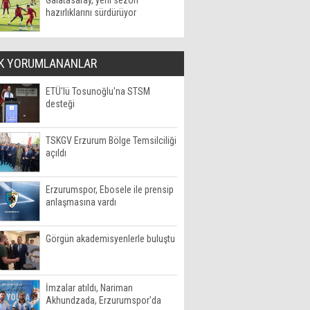
Galatasaray, yeni sezon
hazırlıklarını sürdürüyor
K YORUMLANANLAR
ETÜ'lü Tosunoğlu'na STSM
desteği
TSKGV Erzurum Bölge Temsilciliği
açıldı
Erzurumspor, Ebosele ile prensip
anlaşmasına vardı
Görgün akademisyenlerle buluştu
İmzalar atıldı, Nariman
Akhundzada, Erzurumspor'da