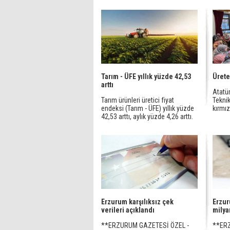
Tarım - ÜFE yıllık yüzde 42,53
Ürete
arttı
Atatür
Tarım ürünleri üretici fiyat
Teknik
endeksi (Tarım - ÜFE) yıllık yüzde
kırmızı
42,53 arttı, aylık yüzde 4,26 arttı.
Erzurum karşılıksız çek
Erzur
verileri açıklandı
milya
**ERZURUM GAZETESİ ÖZEL -
**ER