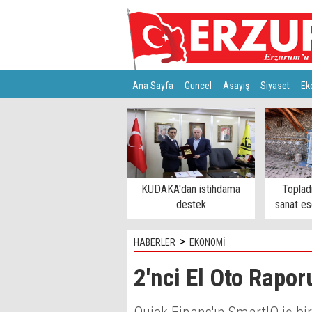
Ana Sayfa
Guncel
Asayiş
Siyaset
Ek
Türkiye
Teknoloji
KUDAKA'dan istihdama
Topladı
destek
sanat es
>
HABERLER
EKONOMİ
2'nci El Oto Rapo