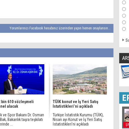
Yorumlarınızı Facebook hesabınız üzerinden yapın hemen onaylansın...
So
AR
E
 bin 610 sözleşmeli
TÜİK konut ve İş Yeri Satış
nel alacak
İstatistikleri’ni açıkladı
ik ve Spor Bakanı Dr. Osman
Türkiye İstatistik Kurumu (TÜİK),
Bak, Bakanlık taşra teşkilatı
Nisan ayı Konut ve İş Yeri Satış
erinde ...
İstatistikleri’ni açıkladı
Şİ