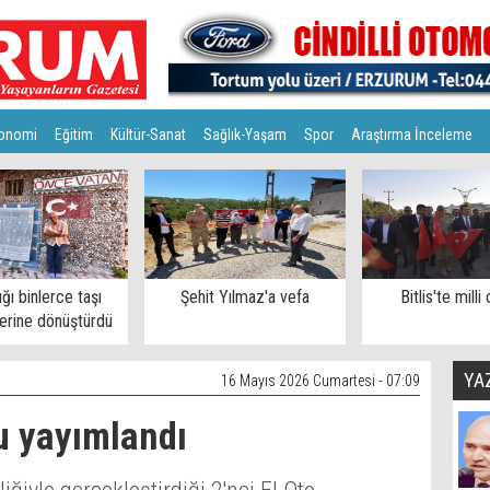
onomi
Eğitim
Kültür-Sanat
Sağlık-Yaşam
Spor
Araştırma İnceleme
ğı binlerce taşı
Şehit Yılmaz'a vefa
Bitlis'te milli
erine dönüştürdü
YA
16 Mayıs 2026 Cumartesi - 07:09
ru yayımlandı