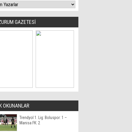
ZURUM GAZETESİ
K OKUNANLAR
Trendyol 1. Lig: Boluspor: 1 –
Manisa FK: 2