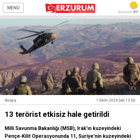
MENÜ
Erzurum
31°
Asayiş
1 Ekim 2024 Salı 13:56
13 terörist etkisiz hale getirildi
Milli Savunma Bakanlığı (MSB), Irak’ın kuzeyindeki
Pençe-Kilit Operasyonunda 11, Suriye'nin kuzeyindeki