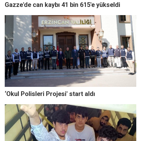
Gazze'de can kaybı 41 bin 615'e yükseldi
‘Okul Polisleri Projesi' start aldı