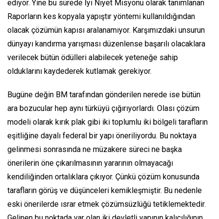
ediyor. Yine bu sürede İyi Niyet Misyonu olarak tanımlanan
Raporların kes kopyala yapıştır yöntemi kullanıldığından
olacak çözümün kapısı aralanamıyor. Karşımızdaki unsurun
dünyayı kandırma yarışması düzenlense başarılı olacaklara
verilecek bütün ödülleri alabilecek yeteneğe sahip
olduklarını kaydederek kutlamak gerekiyor.
Bugüne değin BM tarafından gönderilen nerede ise bütün
ara bozucular hep aynı türküyü çığırıyorlardı. Olası çözüm
modeli olarak kırık plak gibi iki toplumlu iki bölgeli tarafların
eşitliğine dayalı federal bir yapı öneriliyordu. Bu noktaya
gelinmesi sonrasında ne müzakere süreci ne başka
önerilerin öne çıkarılmasının yararının olmayacağı
kendiliğinden ortalıklara çıkıyor. Çünkü çözüm konusunda
tarafların görüş ve düşünceleri kemikleşmiştir. Bu nedenle
eski önerilerde ısrar etmek çözümsüzlüğü tetiklemektedir.
Gelinen bu noktada var olan iki devletli yapının kalıcılığının