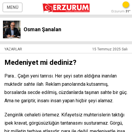
MENÜ
Erzurum
31°
Osman Şanalan
YAZARLAR
15 Temmuz 2025 Salı
Medeniyet mi dediniz?
Para... Çağın yeni tanrısı. Her şeyi satın aldığına inanılan
muktedir sahte ilah. Reklam panolarında kutsanmış,
borsalarda secde edilmiş, cüzdanlarda taşınan sahte bir güç.
Ama ne gariptir, insanı insan yapan hiçbir şeyi alamaz.
Zenginlik cehaleti örtemez. Kifayetsiz muhterislerin taktığı
ipek kravat, görgüsüzlüğün tantanasını susturamaz. Görgü,
bir milletin terbiye atlasıdır; para ile değil, medeniyetle inşa