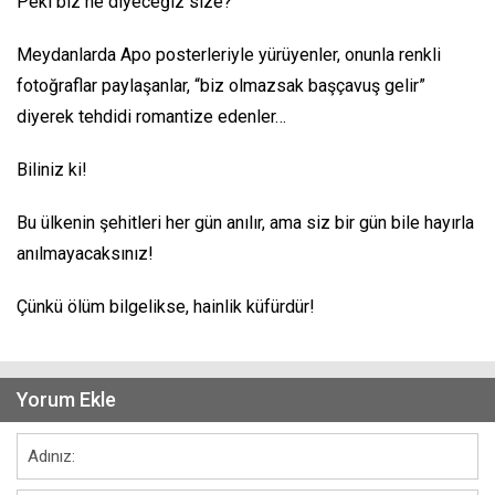
Peki biz ne diyeceğiz size?
Meydanlarda Apo posterleriyle yürüyenler, onunla renkli
fotoğraflar paylaşanlar, “biz olmazsak başçavuş gelir”
diyerek tehdidi romantize edenler…
Biliniz ki!
Bu ülkenin şehitleri her gün anılır, ama siz bir gün bile hayırla
anılmayacaksınız!
Çünkü ölüm bilgelikse, hainlik küfürdür!
Yorum Ekle