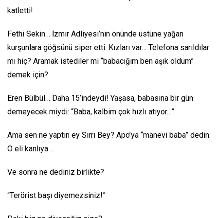
katletti!
Fethi Sekin… İzmir Adliyesi’nin önünde üstüne yağan
kurşunlara göğsünü siper etti. Kızları var… Telefona sarıldılar
mı hiç? Aramak istediler mi “babacığım ben aşık oldum”
demek için?
Eren Bülbül… Daha 15’indeydi! Yaşasa, babasına bir gün
demeyecek miydi: “Baba, kalbim çok hızlı atıyor…”
Ama sen ne yaptın ey Sırrı Bey? Apo’ya “manevi baba” dedin.
O eli kanlıya…
Ve sonra ne dediniz birlikte?
“Terörist başı diyemezsiniz!”