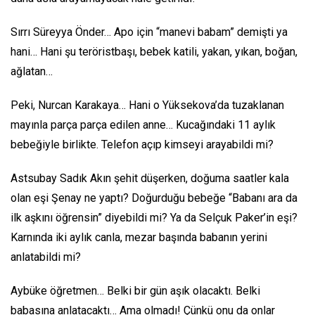
Sırrı Süreyya Önder… Apo için “manevi babam” demişti ya
hani… Hani şu teröristbaşı, bebek katili, yakan, yıkan, boğan,
ağlatan…
Peki, Nurcan Karakaya… Hani o Yüksekova’da tuzaklanan
mayınla parça parça edilen anne… Kucağındaki 11 aylık
bebeğiyle birlikte. Telefon açıp kimseyi arayabildi mi?
Astsubay Sadık Akın şehit düşerken, doğuma saatler kala
olan eşi Şenay ne yaptı? Doğurduğu bebeğe “Babanı ara da
ilk aşkını öğrensin” diyebildi mi? Ya da Selçuk Paker’in eşi?
Karnında iki aylık canla, mezar başında babanın yerini
anlatabildi mi?
Aybüke öğretmen… Belki bir gün aşık olacaktı. Belki
babasına anlatacaktı… Ama olmadı! Çünkü onu da onlar