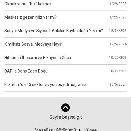
Olmak yahut “Kal” kalmak
1/29/2025
Maskesiz gezenimiz var mı?
1/22/2025
Sosyal Medya ve Siyaset: Ahlakın Kaybolduğu Yer mi?
12/14/2024
Kimliksiz Sosyal Medyaya Hayır!
12/5/2024
Hitabetin İhtişamı ve Hikâyenin Gücü
10/20/2024
DAP'la Dans Eden Doğu!
10/11/2024
Erzurum’da 13 sektör vizyon büyütmüş; ama!
10/5/2024
Sayfa başına git
Masaüstü Görünümü
♦
Künye