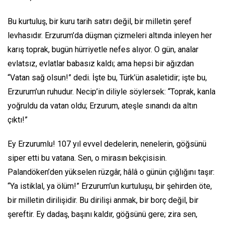
Bu kurtuluş, bir kuru tarih satırı değil, bir milletin şeref
levhasıdır. Erzurum’da düşman çizmeleri altında inleyen her
karış toprak, bugün hürriyetle nefes alıyor. O gün, analar
evlatsız, evlatlar babasız kaldı; ama hepsi bir ağızdan
“Vatan sağ olsun!” dedi. İşte bu, Türk’ün asaletidir; işte bu,
Erzurum’un ruhudur. Necip’in diliyle söylersek: “Toprak, kanla
yoğruldu da vatan oldu; Erzurum, ateşle sınandı da altın
çıktı!”
Ey Erzurumlu! 107 yıl evvel dedelerin, nenelerin, göğsünü
siper etti bu vatana. Sen, o mirasın bekçisisin.
Palandöken’den yükselen rüzgâr, hâlâ o günün çığlığını taşır:
“Ya istiklal, ya ölüm!” Erzurum’un kurtuluşu, bir şehirden öte,
bir milletin dirilişidir. Bu dirilişi anmak, bir borç değil, bir
şereftir. Ey dadaş, başını kaldır, göğsünü gere; zira sen,