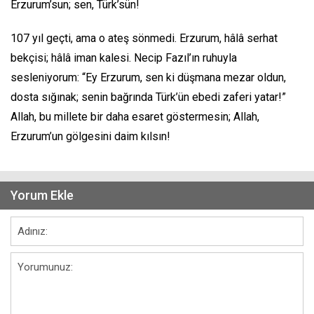
Erzurum’sun; sen, Türk’sün!
107 yıl geçti, ama o ateş sönmedi. Erzurum, hâlâ serhat
bekçisi; hâlâ iman kalesi. Necip Fazıl’ın ruhuyla
sesleniyorum: “Ey Erzurum, sen ki düşmana mezar oldun,
dosta sığınak; senin bağrında Türk’ün ebedi zaferi yatar!”
Allah, bu millete bir daha esaret göstermesin; Allah,
Erzurum’un gölgesini daim kılsın!
Yorum Ekle