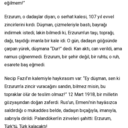
eğilmem!”
Erzurum, o dadaşlar diyarı, o serhat kalesi, 107 yıl evvel
zincirlerini kırdı. Düşman, çizmeleriyle bastı, bayrağı
indirmek istedi; lakin bilmedi ki, Erzurum’un taşı, toprağı,
dağı, taşıdığı imanla bir kale idi. O gün, dadaşın göğsünde
çarpan yürek, düşmana “Dur!” dedi. Kan aktı, can verildi, ama
namus çiğnenmedi. Erzurum, bir şehir değil, bir ruhtu; o ruh,
esarete baş eğmedi.
Necip Fazıl’ın kalemiyle haykırasım var: “Ey düşman, sen ki
Erzurum’a zincir vuracağını sandın, bilmez misin, bu
topraklar ölür de teslim olmaz!” 12 Mart 1918, bir milletin
gözyaşından doğan zaferdi. Rus’un, Ermeni’nin hayâsızca
saldırdığı o mukaddes belde, dadaşın bıçağıyla, imanıyla,
sabrıyla dirildi. Palandöken’in zirveleri şahitti: Erzurum,
Türk’tü, Türk kalacaktı!