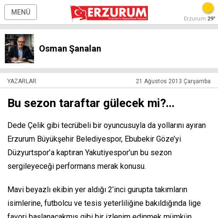
MENÜ
Erzurum
29°
Osman Şanalan
YAZARLAR
21 Ağustos 2013 Çarşamba
Bu sezon taraftar gülecek mi?...
Dede Çelik gibi tecrübeli bir oyuncusuyla da yollarını ayıran
Erzurum Büyükşehir Belediyespor, Ebubekir Göze’yi
Düzyurtspor’a kaptıran Yakutiyespor’un bu sezon
sergileyeceği performans merak konusu.
Mavi beyazlı ekibin yer aldığı 2’inci gurupta takımların
isimlerine, futbolcu ve tesis yeterliliğine bakıldığında lige
favori başlanacakmış gibi bir izlenim edinmek mümkün..