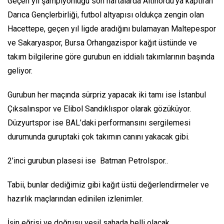
Geçen yıl şampiyonluğu son haftalarda Altınordu’ya kaptıran
Darıca Gençlerbirliği, futbol altyapısı oldukça zengin olan
Hacettepe, geçen yıl ligde aradığını bulamayan Maltepespor
ve Sakaryaspor, Bursa Orhangazispor kağıt üstünde ve
takım bilgilerine göre gurubun en iddialı takımlarının başında
geliyor.
Gurubun her maçında sürpriz yapacak iki tamı ise İstanbul
Çıksalınspor ve Elibol Sandıklıspor olarak gözüküyor.
Düzyurtspor ise BAL’daki performansını sergilemesi
durumunda guruptaki çok takımın canını yakacak gibi.
2’inci gurubun plasesi ise Batman Petrolspor..
Tabii, bunlar dediğimiz gibi kağıt üstü değerlendirmeler ve
hazırlık maçlarından edinilen izlenimler.
İşin eğrisi ve doğrusu yeşil sahada belli olacak..