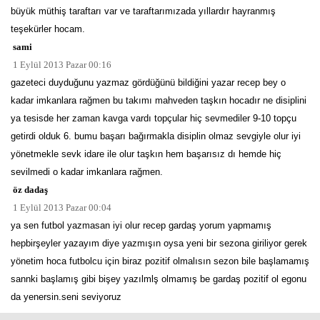
büyük müthiş taraftarı var ve taraftarımızada yıllardır hayranmış
teşekürler hocam.
sami
1 Eylül 2013 Pazar 00:16
gazeteci duyduğunu yazmaz gördüğünü bildiğini yazar recep bey o
kadar imkanlara rağmen bu takımı mahveden taşkın hocadır ne disiplini
ya tesisde her zaman kavga vardı topçular hiç sevmediler 9-10 topçu
getirdi olduk 6. bumu başarı bağırmakla disiplin olmaz sevgiyle olur iyi
yönetmekle sevk idare ile olur taşkın hem başarısız dı hemde hiç
sevilmedi o kadar imkanlara rağmen.
öz dadaş
1 Eylül 2013 Pazar 00:04
ya sen futbol yazmasan iyi olur recep gardaş yorum yapmamış
hepbirşeyler yazayım diye yazmışın oysa yeni bir sezona giriliyor gerek
yönetim hoca futbolcu için biraz pozitif olmalısın sezon bile başlamamış
sannki başlamış gibi bişey yazılmlş olmamış be gardaş pozitif ol egonu
da yenersin.seni seviyoruz