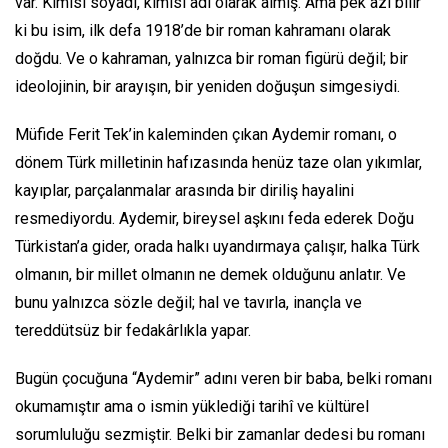
var. Kimisi soyadı, kimisi adı olarak almış. Ama pek azı bilir
ki bu isim, ilk defa 1918’de bir roman kahramanı olarak
doğdu. Ve o kahraman, yalnızca bir roman figürü değil; bir
ideolojinin, bir arayışın, bir yeniden doğuşun simgesiydi.
Müfide Ferit Tek’in kaleminden çıkan Aydemir romanı, o
dönem Türk milletinin hafızasında henüz taze olan yıkımlar,
kayıplar, parçalanmalar arasında bir diriliş hayalini
resmediyordu. Aydemir, bireysel aşkını feda ederek Doğu
Türkistan’a gider, orada halkı uyandırmaya çalışır, halka Türk
olmanın, bir millet olmanın ne demek olduğunu anlatır. Ve
bunu yalnızca sözle değil; hal ve tavırla, inançla ve
tereddütsüz bir fedakârlıkla yapar.
Bugün çocuğuna “Aydemir” adını veren bir baba, belki romanı
okumamıştır ama o ismin yüklediği tarihî ve kültürel
sorumluluğu sezmiştir. Belki bir zamanlar dedesi bu romanı