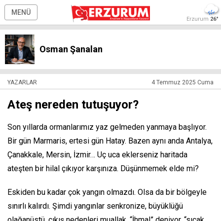
MENÜ
Erzurum
26°
Osman Şanalan
YAZARLAR
4 Temmuz 2025 Cuma
Ateş nereden tutuşuyor?
Son yıllarda ormanlarımız yaz gelmeden yanmaya başlıyor.
Bir gün Marmaris, ertesi gün Hatay. Bazen aynı anda Antalya,
Çanakkale, Mersin, İzmir… Uç uca eklerseniz haritada
ateşten bir hilal çıkıyor karşınıza. Düşünmemek elde mi?
Eskiden bu kadar çok yangın olmazdı. Olsa da bir bölgeyle
sınırlı kalırdı. Şimdi yangınlar senkronize, büyüklüğü
olağanüstü, çıkış nedenleri muallak. “İhmal” deniyor, “sıcak