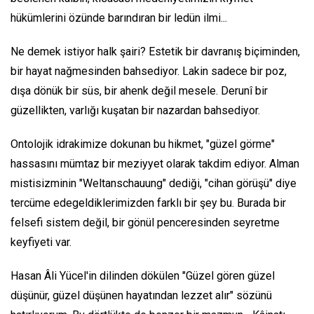
hükümlerini özünde barındıran bir ledün ilmi...
Ne demek istiyor halk şairi? Estetik bir davranış biçiminden,
bir hayat nağmesinden bahsediyor. Lakin sadece bir poz,
dışa dönük bir süs, bir ahenk değil mesele. Derunî bir
güzellikten, varlığı kuşatan bir nazardan bahsediyor.
Ontolojik idrakimize dokunan bu hikmet, "güzel görme"
hassasını mümtaz bir meziyyet olarak takdim ediyor. Alman
mistisizminin "Weltanschauung" dediği, "cihan görüşü" diye
tercüme edegeldiklerimizden farklı bir şey bu. Burada bir
felsefi sistem değil, bir gönül penceresinden seyretme
keyfiyeti var.
Hasan Âli Yücel'in dilinden dökülen "Güzel gören güzel
düşünür, güzel düşünen hayatından lezzet alır" sözünü