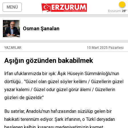
MENÜ
Erzurum
28°
Osman Şanalan
YAZARLAR
10 Mart 2025 Pazartesi
Aşığın gözünden bakabilmek
İrfan ufuklarımızda bir ışık: Âşık Hüseyin Sümmânîoğlu'nun
dörtlüğü... "Güzel olan güzel söyler kelâmı / Güzellerin güzel
yazar kalemi / Güzel odur güzel görür âlemi / Güzellerin
gözleri de güzeldir."
Bu satırlar, Anadolu'nun hafızasından süzülüp gelen bir
hakikati terennüm ediyor. Şark irfanının, o Türkî deryadan
beslenen kalbin, kısacası medeniyetimizin kıymet