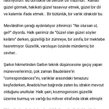
hatırlıyorum. Bu dörtlükte de benzer bir mazmun... Kâinatı
güzel görmek, hakikati güzel tasavvur etmek, güzel bir dil
ve kalemle ifade etmek... Bir bütünlük, bir varlık idrakidir bu.
Mevlânâ'nın çerağı aydınlatıyor zihnimizi: "Ne olursan ol,
gel!" diyordu. Halk şairimiz de "Güzel olan güzel söyler
kelâmı" derken, güzelliği bir zümreye, bir sınıfa, bir mektebe
hasretmiyor. Güzellik, varoluşun özünde mündemiç bir
cevher...
Şarkın hikmetinden Garbın teknik düşüncesine geçiş yapan
münevverlerimiz, çok zaman Baudelaire'in
"correspondances"ını, varlıklar arasındaki tenazuru
keşfederken, Anadolu'nun bağrında zaten bu idrakin mevcut
olduğunu unuttular. Halk şairi, kozmogonisini güzellik
üzerine kurmuş ve varlığı bu mihver etrafında idrak etmiştir.