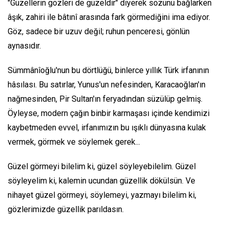
"Güzellerin gözleri de güzeldir" diyerek sözünü bağlarken
âşık, zahiri ile bâtınî arasında fark görmediğini ima ediyor.
Göz, sadece bir uzuv değil; ruhun penceresi, gönlün
aynasıdır.
Sümmânîoğlu'nun bu dörtlüğü, binlerce yıllık Türk irfanının
hâsılası. Bu satırlar, Yunus'un nefesinden, Karacaoğlan'ın
nağmesinden, Pir Sultan'ın feryadından süzülüp gelmiş.
Öyleyse, modern çağın binbir karmaşası içinde kendimizi
kaybetmeden evvel, irfanımızın bu ışıklı dünyasına kulak
vermek, görmek ve söylemek gerek...
Güzel görmeyi bilelim ki, güzel söyleyebilelim. Güzel
söyleyelim ki, kalemin ucundan güzellik dökülsün. Ve
nihayet güzel görmeyi, söylemeyi, yazmayı bilelim ki,
gözlerimizde güzellik parıldasın.