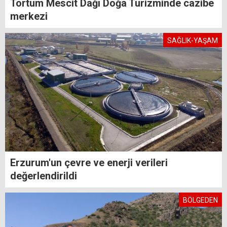
Tortum Mescit Dağı Doğa Turizminde cazibe
merkezi
SAĞLIK-YAŞAM
Erzurum'un çevre ve enerji verileri
değerlendirildi
BÖLGEDEN