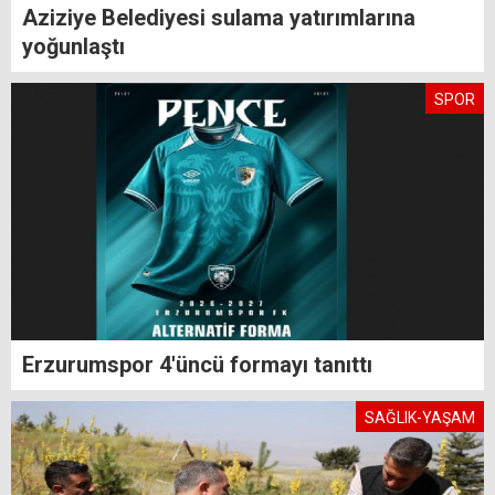
Aziziye Belediyesi sulama yatırımlarına
yoğunlaştı
SPOR
Erzurumspor 4'üncü formayı tanıttı
SAĞLIK-YAŞAM