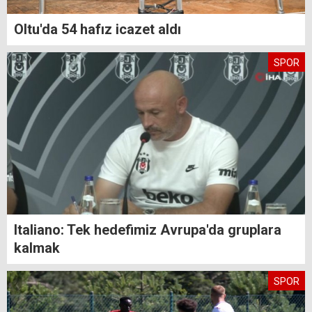
Oltu'da 54 hafız icazet aldı
SPOR
Italiano: Tek hedefimiz Avrupa'da gruplara
kalmak
SPOR