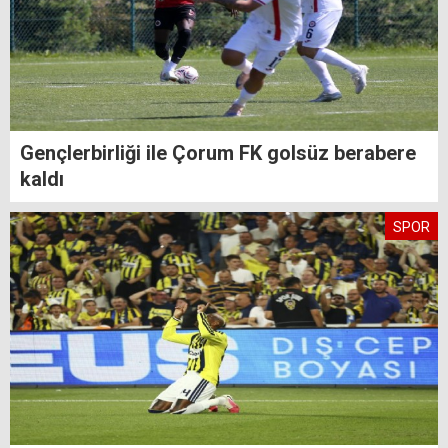
Gençlerbirliği ile Çorum FK golsüz berabere
kaldı
SPOR