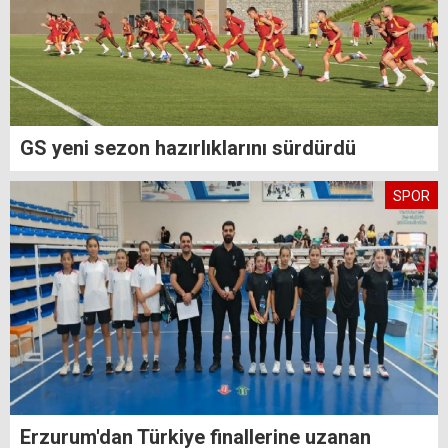
GS yeni sezon hazırlıklarını sürdürdü
SPOR
Erzurum'dan Türkiye finallerine uzanan