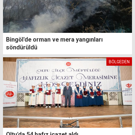
Bingöl'de orman ve mera yangınları
söndürüldü
BÖLGEDEN
Oltu'da 54 hafız icazet aldı