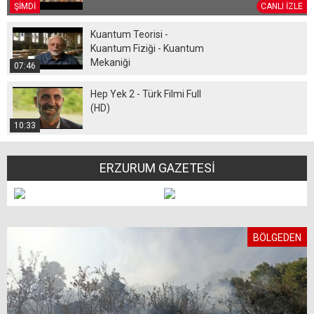
ŞİMDİ
CANLI İZLE
Kuantum Teorisi -
Kuantum Fiziği - Kuantum
Mekaniği
07:46
Hep Yek 2 - Türk Filmi Full
(HD)
10:33
ERZURUM GAZETESİ
BÖLGEDEN