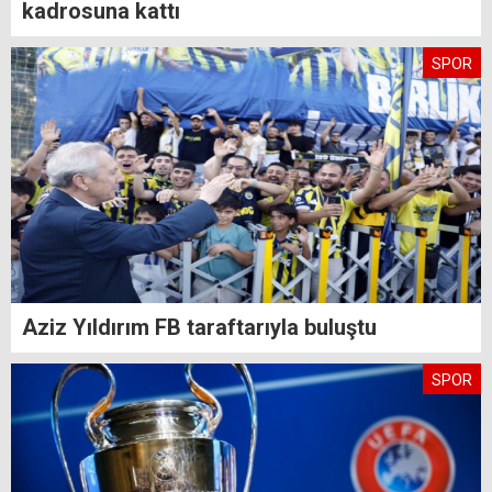
kadrosuna kattı
SPOR
Aziz Yıldırım FB taraftarıyla buluştu
SPOR