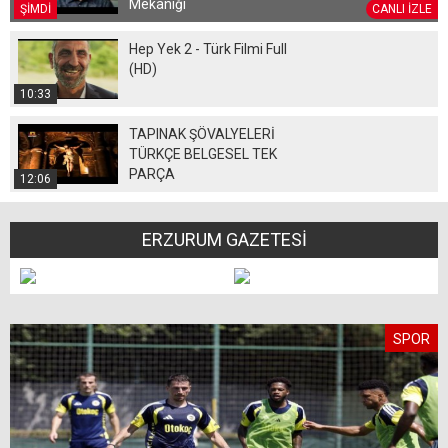
Mekaniği
ŞİMDİ
CANLI İZLE
Hep Yek 2 - Türk Filmi Full
(HD)
10:33
TAPINAK ŞÖVALYELERİ
TÜRKÇE BELGESEL TEK
PARÇA
12:06
ERZURUM GAZETESİ
SPOR