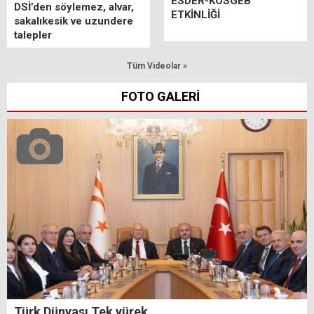
ESDER-KOSGEB
DSİ’den söylemez, alvar,
ETKİNLİĞİ
sakalıkesik ve uzundere
talepler
Tüm Videolar »
FOTO GALERİ
Türk Dünyası Tek yürek