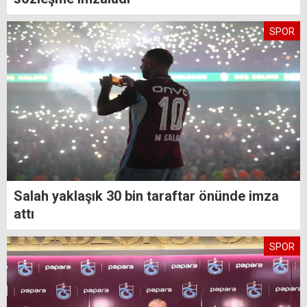
SPOR
Salah yaklaşık 30 bin taraftar önünde imza
attı
SPOR