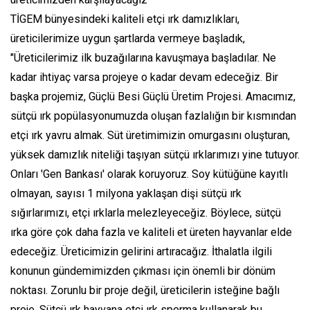
TİGEM bünyesindeki kaliteli etçi ırk damızlıkları,
üreticilerimize uygun şartlarda vermeye başladık,
"Üreticilerimiz ilk buzağılarına kavuşmaya başladılar. Ne
kadar ihtiyaç varsa projeye o kadar devam edeceğiz. Bir
başka projemiz, Güçlü Besi Güçlü Üretim Projesi. Amacımız,
sütçü ırk popülasyonumuzda oluşan fazlalığın bir kısmından
etçi ırk yavru almak. Süt üretimimizin omurgasını oluşturan,
yüksek damızlık niteliği taşıyan sütçü ırklarımızı yine tutuyor.
Onları 'Gen Bankası' olarak koruyoruz. Soy kütüğüne kayıtlı
olmayan, sayısı 1 milyona yaklaşan dişi sütçü ırk
sığırlarımızı, etçi ırklarla melezleyeceğiz. Böylece, sütçü
ırka göre çok daha fazla ve kaliteli et üreten hayvanlar elde
edeceğiz. Üreticimizin gelirini artıracağız. İthalatla ilgili
konunun gündemimizden çıkması için önemli bir dönüm
noktası. Zorunlu bir proje değil, üreticilerin isteğine bağlı
proje. Sütçü ırk hayvana etçi ırk sperma kullanarak bu