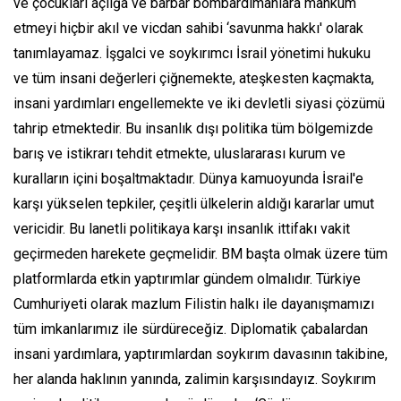
ve çocukları açlığa ve barbar bombardımanlara mahkûm
etmeyi hiçbir akıl ve vicdan sahibi ‘savunma hakkı' olarak
tanımlayamaz. İşgalci ve soykırımcı İsrail yönetimi hukuku
ve tüm insani değerleri çiğnemekte, ateşkesten kaçmakta,
insani yardımları engellemekte ve iki devletli siyasi çözümü
tahrip etmektedir. Bu insanlık dışı politika tüm bölgemizde
barış ve istikrarı tehdit etmekte, uluslararası kurum ve
kuralların içini boşaltmaktadır. Dünya kamuoyunda İsrail'e
karşı yükselen tepkiler, çeşitli ülkelerin aldığı kararlar umut
vericidir. Bu lanetli politikaya karşı insanlık ittifakı vakit
geçirmeden harekete geçmelidir. BM başta olmak üzere tüm
platformlarda etkin yaptırımlar gündem olmalıdır. Türkiye
Cumhuriyeti olarak mazlum Filistin halkı ile dayanışmamızı
tüm imkanlarımız ile sürdüreceğiz. Diplomatik çabalardan
insani yardımlara, yaptırımlardan soykırım davasının takibine,
her alanda haklının yanında, zalimin karşısındayız. Soykırım