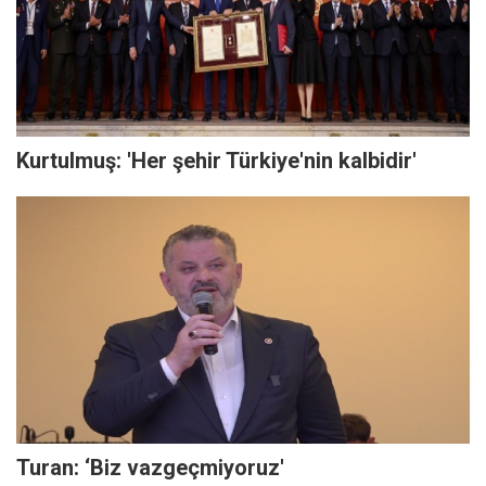
Kurtulmuş: 'Her şehir Türkiye'nin kalbidir'
Turan: ‘Biz vazgeçmiyoruz'