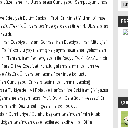
an’da düzenlenen 4. Uluslararası Cundişapur Sempozyumu’nda
 ve Edebiyatı Bölüm Başkanı Prof. Dr. Nimet Yıldırım bilimsel
ER
ezful/Teknik Üniversitesi’nde gerçekleştirilen 4. Uluslararası
atıldı.
i İran Edebiyatı, İslam Sonrası İran Edebiyatı, İran Mitolojisi,
 Tarihi konulu yayınlanmış ve yayına hazırlanan çalışmaları
ım, “Tahran, İran Ferhengistan'ı ile Radyo Tv. 4. KANAL'ın bir
la Fars Dili ve Edebiyatı konulu çalışmalarımın tanıtımı ve
 ve Atatürk Üniversitem adına.” şeklinde konuştu.
ilen Cundişapur üniversitesinin tanıtımının yapıldığı
sıra Türkiye’den Ali Polat ve İran’dan ise Eski İran Çivi yazısı
ahname araştırmacısı Prof. Dr. Mir Celalüddin Kezzazi, Dr.
ÇO
am tarihi Dezful şehir gezisi ile son buldu.
İslam Cumhuriyeti Cumhurbaşkanı tarafından "Yılın Kitabı
oğan tarafından davet edilerek takdirle; İran Bilim