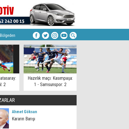
Bölgeden
latasaray:
Hazırlık maçı: Kasımpaşa:
l: 2
1 - Samsunspor: 2
ZARLAR
Ahmet Göksan
Kararın Barışı