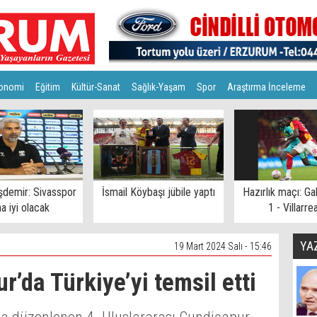
onomi
Eğitim
Kültür-Sanat
Sağlık-Yaşam
Spor
Araştırma İnceleme
şdemir: Sivasspor
İsmail Köybaşı jübile yaptı
Hazırlık maçı: Ga
a iyi olacak
1 - Villarrea
YA
19 Mart 2024 Salı - 15:46
r’da Türkiye’yi temsil etti