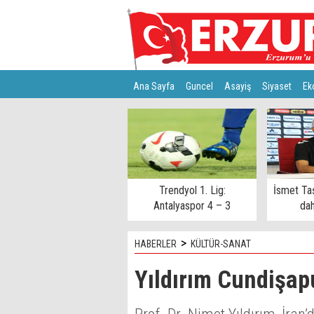
Ana Sayfa
Guncel
Asayiş
Siyaset
Ek
Türkiye
Teknoloji
Trendyol 1. Lig:
İsmet Ta
Antalyaspor 4 – 3
dah
Keçiörengücü
>
HABERLER
KÜLTÜR-SANAT
Yıldırım Cundişapu