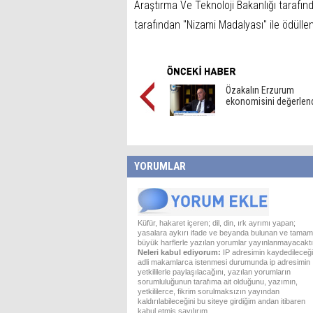
Araştırma Ve Teknoloji Bakanlığı tarafın
tarafından "Nizami Madalyası" ile ödüllend
Özakalın Erzurum
ekonomisini değerlend
YORUMLAR
Küfür, hakaret içeren; dil, din, ırk ayrımı yapan;
yasalara aykırı ifade ve beyanda bulunan ve tamam
büyük harflerle yazılan yorumlar yayınlanmayacaktı
Neleri kabul ediyorum:
IP adresimin kaydedileceği
adli makamlarca istenmesi durumunda ip adresimin
yetkililerle paylaşılacağını, yazılan yorumların
sorumluluğunun tarafıma ait olduğunu, yazımın,
yetkililerce, fikrim sorulmaksızın yayından
kaldırılabileceğini bu siteye girdiğim andan itibaren
kabul etmiş sayılırım.