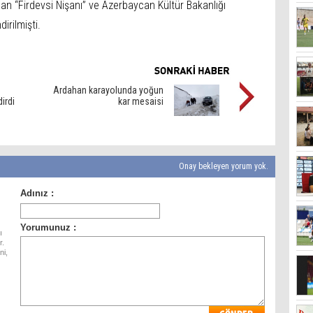
dan “Firdevsi Nişanı” ve Azerbaycan Kültür Bakanlığı
irilmişti.
Ardahan karayolunda yoğun
irdi
kar mesaisi
Onay bekleyen yorum yok.
ı
r.
ni,