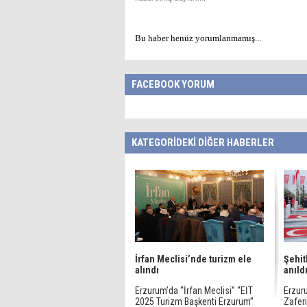
Bu haber henüz yorumlanmamış...
FACEBOOK YORUM
KATEGORİDEKİ DİĞER HABERLER
İrfan Meclisi’nde turizm ele
Şehit
alındı
anıld
Erzurum’da “İrfan Meclisi” “EİT
Erzur
2025 Turizm Başkenti Erzurum”
Zafer