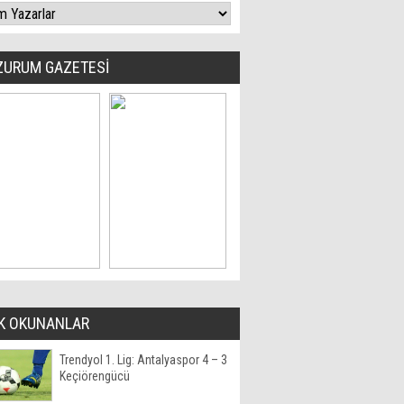
ZURUM GAZETESİ
K OKUNANLAR
Trendyol 1. Lig: Antalyaspor 4 – 3
Keçiörengücü