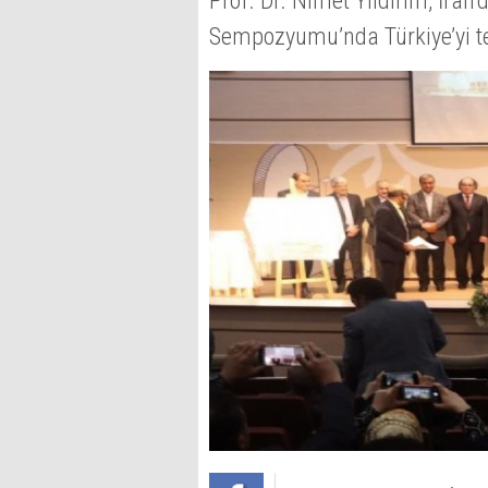
Prof. Dr. Nimet Yıldırım, İra
Sempozyumu’nda Türkiye’yi te