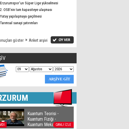
Erzurumspor’un Süper Lige yükselmesi
2. OSB’nin tam kapasiteye ulaşması
Yatay yapılaşmaya geçilmesi
Tarımsal sanayi yatırımları
nuçları göster
Anket arşivi
ŞİV
RZURUM
Kuantum Teorisi -
Kuantum Fiziği -
Kuantum Mekaniği
MDİ
CANLI İZLE