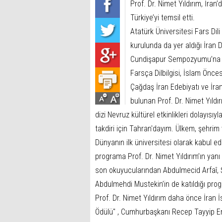
Prof. Dr. Nimet Yıldırım, İr
Türkiye’yi temsil etti.
Atatürk Üniversitesi Fars Dili
kurulunda da yer aldığı İran D
Cundişapur Sempozyumu’na k
Farsça Dilbilgisi, İslam Önces
Çağdaş İran Edebiyatı ve İran
bulunan Prof. Dr. Nimet Yıldır
dizi Nevruz kültürel etkinlikleri dolayısıy
takdiri için Tahran'dayım. Ülkem, şehrim
Dünyanın ilk üniversitesi olarak kabul ed
programa Prof. Dr. Nimet Yıldırım’ın yanı 
son okuyucularından Abdulmecid Arfaî, Ş
Abdulmehdi Mustekin’in de katıldığı progr
Prof. Dr. Nimet Yıldırım daha önce İran 
Ödülü" , Cumhurbaşkanı Recep Tayyip Erd