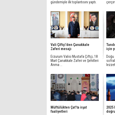
gündemiyle ilk toplantısını yaptı.
çerçev
Vali Çiftçi’den Çanakkale
Tandı
Zaferi mesajı
için 
Erzurum Valisi Mustafa Çiftçi, 18
Doğu 
Mart Çanakkale Zaferi ve Şehitleri
sofra
Anma ...
lezzeti
Müftülükten Çat’ta irşat
2025 
faaliyetleri
doğr