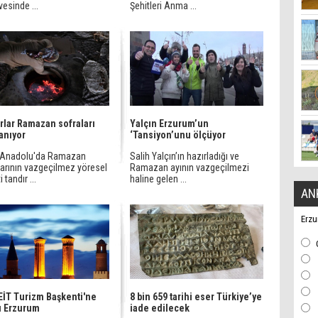
esinde ...
Şehitleri Anma ...
rlar Ramazan sofraları
Yalçın Erzurum’un
yanıyor
‘Tansiyon’unu ölçüyor
Anadolu'da Ramazan
Salih Yalçın’ın hazırladığı ve
larının vazgeçilmez yöresel
Ramazan ayının vazgeçilmezi
 tandır ...
haline gelen ...
AN
Erzu
EİT Turizm Başkenti'ne
8 bin 659 tarihi eser Türkiye’ye
u Erzurum
iade edilecek