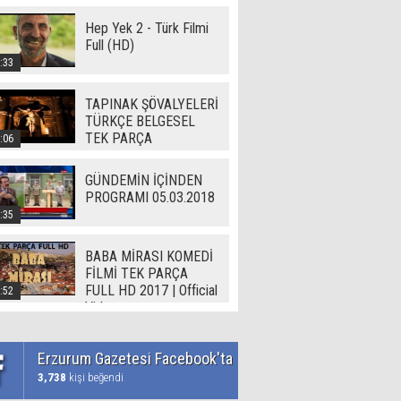
Hep Yek 2 - Türk Filmi
Full (HD)
:33
TAPINAK ŞÖVALYELERİ
TÜRKÇE BELGESEL
TEK PARÇA
:06
GÜNDEMİN İÇİNDEN
PROGRAMI 05.03.2018
:35
BABA MİRASI KOMEDİ
FİLMİ TEK PARÇA
FULL HD 2017 | Official
:52
Video
Erzurum Gazetesi Facebook'ta
3,738
kişi beğendi