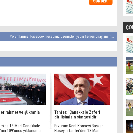
ÇO
Yorumlarınızı Facebook hesabınız üzerinden yapın hemen onaylansın...
ler rahmet ve şükranla
Tanfer: ‘Çanakkale Zaferi
ı
dirilişimizin simgesidir’
um’da 18 Mart Çanakkale
Erzurum Kent Konseyi Başkanı
i’nin 109’uncu yıldönümü
Hüseyin Tanfer'den 18 Mart