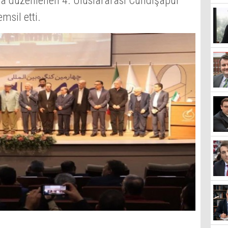
n’da düzenlenen 4. Uluslararası Cundişapur
msil etti.