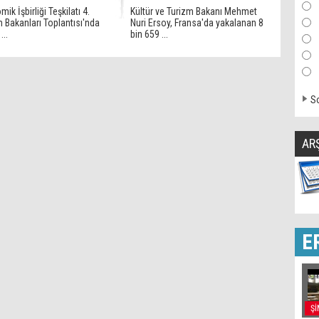
ik İşbirliği Teşkilatı 4.
Kültür ve Turizm Bakanı Mehmet
 Bakanları Toplantısı'nda
Nuri Ersoy, Fransa'da yakalanan 8
...
bin 659 ...
So
AR
E
Şİ