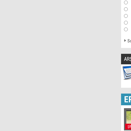
So
AR
E
Şİ