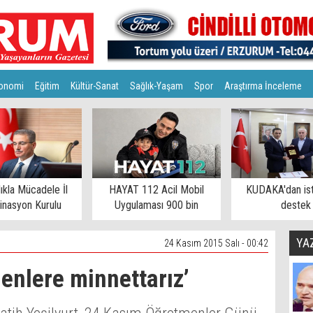
onomi
Eğitim
Kültür-Sanat
Sağlık-Yaşam
Spor
Araştırma İnceleme
lıkla Mücadele İl
HAYAT 112 Acil Mobil
KUDAKA'dan is
inasyon Kurulu
Uygulaması 900 bin
destek
toplandı
eşiğinde
YA
24 Kasım 2015 Salı - 00:42
menlere minnettarız’