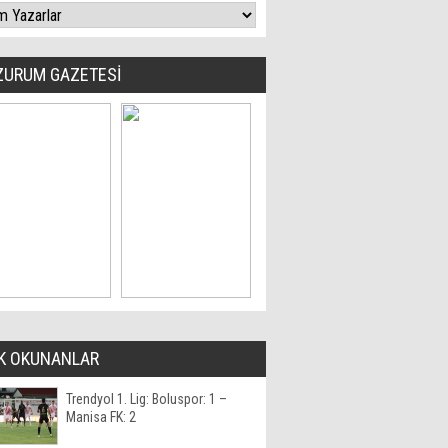
ZURUM GAZETESİ
K OKUNANLAR
Trendyol 1. Lig: Boluspor: 1 –
Manisa FK: 2