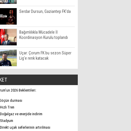
Serdar Dursun, Gaziantep FK'da
Bağımlılıkla Mücadele İl
Koordinasyon Kurulu toplandı
Uçar: Çorum FK bu sezon Süper
Lig'e renk katacak
KET
rum’un 2026 Beklentileri:
Göçün durması
Hızlı Tren
Doğalgaz ve enerjide indirim
Stadyum
Direkt uçak seferlerinin artırılması