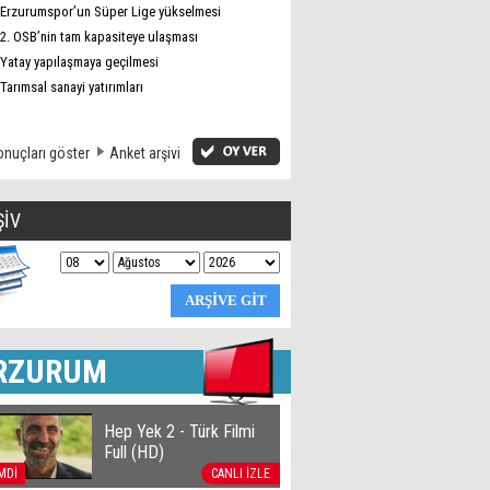
Erzurumspor’un Süper Lige yükselmesi
2. OSB’nin tam kapasiteye ulaşması
Yatay yapılaşmaya geçilmesi
Tarımsal sanayi yatırımları
nuçları göster
Anket arşivi
ŞİV
RZURUM
Hep Yek 2 - Türk Filmi
Full (HD)
MDİ
CANLI İZLE