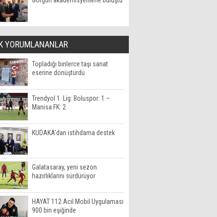
Görgün akademisyenlerle buluştu
K YORUMLANANLAR
Topladığı binlerce taşı sanat
eserine dönüştürdü
Trendyol 1. Lig: Boluspor: 1 –
Manisa FK: 2
KUDAKA'dan istihdama destek
Galatasaray, yeni sezon
hazırlıklarını sürdürüyor
HAYAT 112 Acil Mobil Uygulaması
900 bin eşiğinde