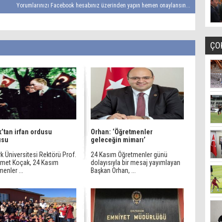
Yorumlarınızı Facebook hesabınız üzerinden yapın hemen onaylansın...
ÇO
’tan irfan ordusu
Orhan: ‘Öğretmenler
usu
geleceğin mimarı’
k Üniversitesi Rektörü Prof.
24 Kasım Öğretmenler günü
ikmet Koçak, 24 Kasım
dolayısıyla bir mesaj yayımlayan
enler ...
Başkan Orhan, ...