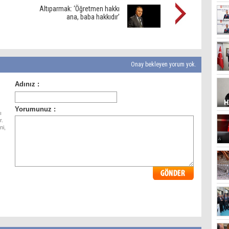
Altıparmak: ‘Öğretmen hakkı
ana, baba hakkıdır’
Onay bekleyen yorum yok.
ı
r.
ni,