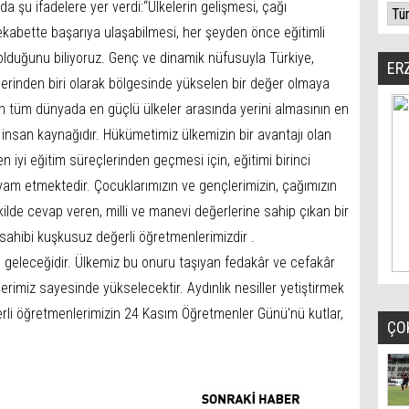
da şu ifadelere yer verdi:“Ülkelerin gelişmesi, çağı
ekabette başarıya ulaşabilmesi, her şeyden önce eğitimli
duğunu biliyoruz. Genç ve dinamik nüfusuyla Türkiye,
ER
elerinden biri olarak bölgesinde yükselen bir değer olmaya
 tüm dünyada en güçlü ülkeler arasında yerini almasının en
ş insan kaynağıdır. Hükümetimiz ülkemizin bir avantajı olan
iyi eğitim süreçlerinden geçmesi için, eğitimi birinci
m etmektedir. Çocuklarımızın ve gençlerimizin, çağımızın
kilde cevap veren, milli ve manevi değerlerine sahip çıkan bir
sahibi kuşkusuz değerli öğretmenlerimizdir .
n geleceğidir. Ülkemiz bu onuru taşıyan fedakâr ve cefakâr
imiz sayesinde yükselecektir. Aydınlık nesiller yetiştirmek
erli öğretmenlerimizin 24 Kasım Öğretmenler Günü’nü kutlar,
ÇO