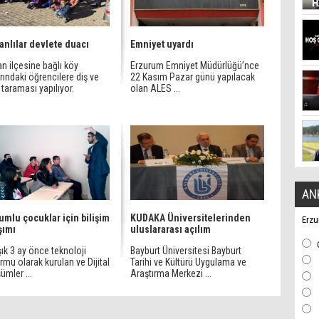
nlılar devlete duacı
Emniyet uyardı
n ilçesine bağlı köy
Erzurum Emniyet Müdürlüğü’nce
rındaki öğrencilere diş ve
22 Kasım Pazar günü yapılacak
 taraması yapılıyor.
olan ALES ...
AN
umlu çocuklar için bilişim
KUDAKA Üniversitelerinden
Erzu
şımı
uluslararası açılım
ık 3 ay önce teknoloji
Bayburt Üniversitesi Bayburt
rmu olarak kurulan ve Dijital
Tarihi ve Kültürü Uygulama ve
mler ...
Araştırma Merkezi ...