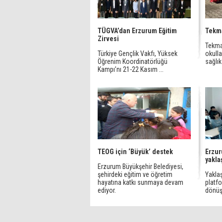
TÜGVA’dan Erzurum Eğitim
Tekma
Zirvesi
Tekma
Türkiye Gençlik Vakfı, Yüksek
okulla
Öğrenim Koordinatörlüğü
sağlık
Kampı’nı 21-22 Kasım ...
TEOG için ‘Büyük’ destek
Erzur
yakla
Erzurum Büyükşehir Belediyesi,
şehirdeki eğitim ve öğretim
Yaklaş
hayatına katkı sunmaya devam
platfo
ediyor.
dönüşü