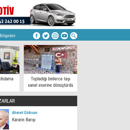
Bölgeden
tihdama
Topladığı binlerce taşı
sanat eserine dönüştürdü
ZARLAR
Ahmet Göksan
Kararın Barışı