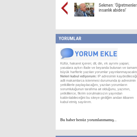
Sekmen: ‘Öğretmenler
insanlık abidesi’
YORUMLAR
Küfür, hakaret içeren; dil, din, ırk ayrımı yapan;
yasalara aykırı ifade ve beyanda bulunan ve tamam
büyük harflerle yazılan yorumlar yayınlanmayacaktı
Neleri kabul ediyorum:
IP adresimin kaydedileceği
adli makamlarca istenmesi durumunda ip adresimin
yetkililerle paylaşılacağını, yazılan yorumların
sorumluluğunun tarafıma ait olduğunu, yazımın,
yetkililerce, fikrim sorulmaksızın yayından
kaldırılabileceğini bu siteye girdiğim andan itibaren
kabul etmiş sayılırım.
Bu haber henüz yorumlanmamış...