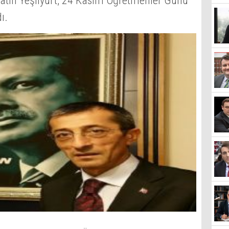
Fatih Yeşilyurt, 24 Kasım Öğretmenler Günü
ı.