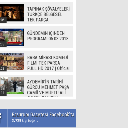
TAPINAK ŞÖVALYELERİ
TÜRKÇE BELGESEL
TEK PARÇA
:06
GÜNDEMİN İÇİNDEN
PROGRAMI 05.03.2018
:35
BABA MİRASI KOMEDİ
FİLMİ TEK PARÇA
FULL HD 2017 | Official
:52
Video
AYDEMİR'İN TARİHİ
GÜRCÜ MEHMET PAŞA
CAMİİ VE MÜFTÜ ALİ
:14
AVNİ'Yİ TANITIM
Erzurum Gazetesi Facebook'ta
3,738
kişi beğendi