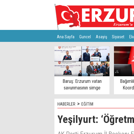
Ana Sayfa
Guncel
Asayiş
Siyaset
Ek
Türkiye
Teknoloji
Baruş: Erzurum vatan
Bağımlı
savunmasının simge
Koord
şehirlerinden
>
HABERLER
EĞİTİM
Yeşilyurt: ‘Öğret