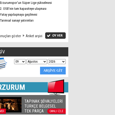
Erzurumspor’un Süper Lige yükselmesi
2. OSB’nin tam kapasiteye ulaşması
Yatay yapılaşmaya geçilmesi
Tarımsal sanayi yatırımları
nuçları göster
Anket arşivi
ŞİV
RZURUM
TAPINAK ŞÖVALYELERİ
TÜRKÇE BELGESEL
TEK PARÇA
MDİ
CANLI İZLE