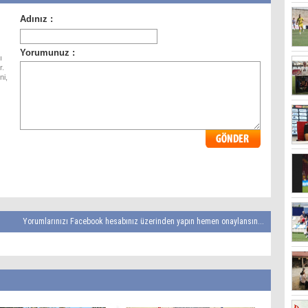
ı
r.
ni,
Yorumlarınızı Facebook hesabınız üzerinden yapın hemen onaylansın...