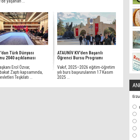
’de yaşanan ...
'dan Türk Dünyası
ATAUNİV KV'den Başarılı
nu 2040 açıklaması
Öğrenci Bursu Programı
şkanı Erol Özvar,
Vakıf, 2025–2026 eğitim-öğretim
bakat Zaptı kapsamında,
yılı burs başvurularının 17 Kasım
vletleri Teşkilatı ...
2025 ...
AN
Erzu