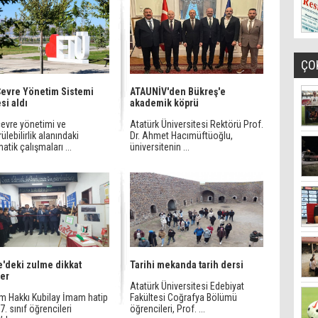
ÇO
evre Yönetim Sistemi
ATAUNİV'den Bükreş'e
si aldı
akademik köprü
çevre yönetimi ve
Atatürk Üniversitesi Rektörü Prof.
ülebilirlik alanındaki
Dr. Ahmet Hacımüftüoğlu,
atik çalışmaları ...
üniversitenin ...
'deki zulme dikkat
Tarihi mekanda tarih dersi
ler
Atatürk Üniversitesi Edebiyat
im Hakkı Kubilay İmam hatip
Fakültesi Coğrafya Bölümü
7. sınıf öğrencileri
öğrencileri, Prof. ...