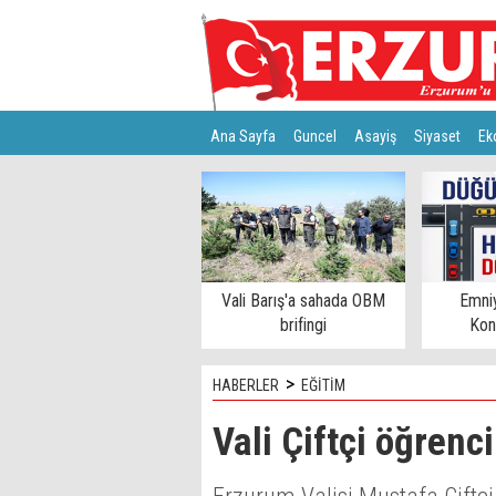
Ana Sayfa
Guncel
Asayiş
Siyaset
Ek
Türkiye
Teknoloji
Vali Barış'a sahada OBM
Emni
brifingi
Kon
>
HABERLER
EĞİTİM
Vali Çiftçi öğrenc