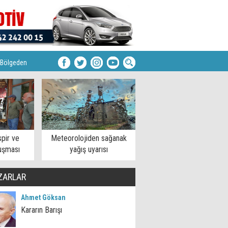
Bölgeden
pir ve
Meteorolojiden sağanak
uşması
yağış uyarısı
ZARLAR
Ahmet Göksan
Kararın Barışı