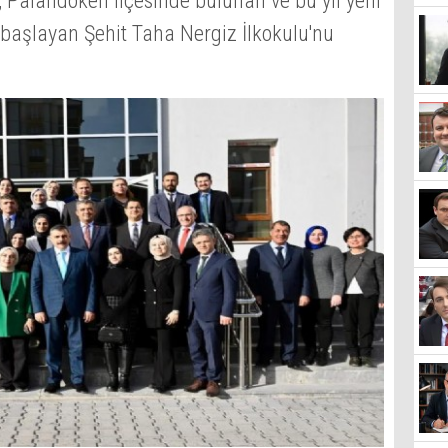
, Palandöken ilçesinde bulunan ve bu yıl yeni
başlayan Şehit Taha Nergiz İlkokulu'nu