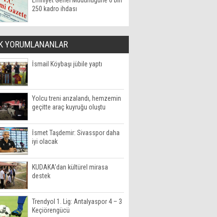
Emniyet Genel Müdürlüğüne 6 bin
250 kadro ihdası
K YORUMLANANLAR
İsmail Köybaşı jübile yaptı
Yolcu treni arızalandı, hemzemin
geçitte araç kuyruğu oluştu
İsmet Taşdemir: Sivasspor daha
iyi olacak
KUDAKA'dan kültürel mirasa
destek
Trendyol 1. Lig: Antalyaspor 4 – 3
Keçiörengücü