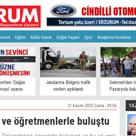
onomi
Eğitim
Kültür-Sanat
Sağlık-Yaşam
Spor
Araştırma İnceleme
yetten 'Düğün
Jandarma Bölgesi trafik
Sekmen'den İs
voyu' uyarısı
verileri açıklandı
Pazaryolu bul
YA
21 Kasım 2025 Cuma - 09:56
i ve öğretmenlerle buluştu