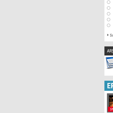
So
AR
E
Şİ