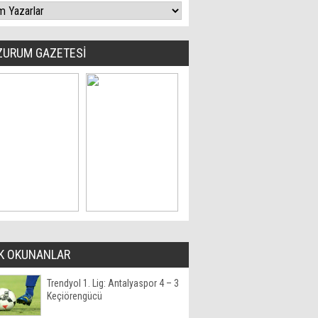
ZURUM GAZETESİ
K OKUNANLAR
Trendyol 1. Lig: Antalyaspor 4 – 3
Keçiörengücü