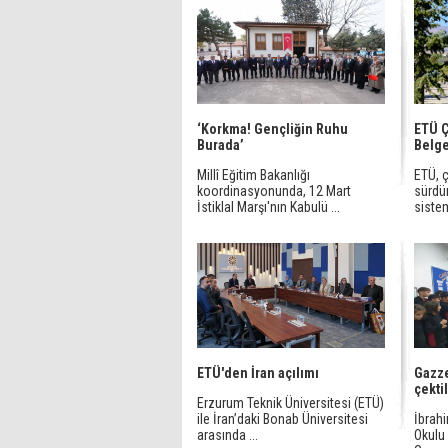
‘Korkma! Gençliğin Ruhu
ETÜ Ç
Burada’
Belge
Millî Eğitim Bakanlığı
ETÜ, 
koordinasyonunda, 12 Mart
sürdür
İstiklal Marşı'nın Kabulü ...
sistem
ETÜ'den İran açılımı
Gazze
çekti
Erzurum Teknik Üniversitesi (ETÜ)
ile İran’daki Bonab Üniversitesi
İbrah
arasında ...
Okulu 