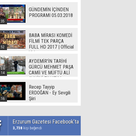
GÜNDEMİN İÇİNDEN
PROGRAMI 05.03.2018
:35
BABA MİRASI KOMEDİ
FİLMİ TEK PARÇA
FULL HD 2017 | Official
:52
Video
AYDEMİR'İN TARİHİ
GÜRCÜ MEHMET PAŞA
CAMİİ VE MÜFTÜ ALİ
:14
AVNİ'Yİ TANITIM
Recep Tayyip
ERDOĞAN - Ey Sevgili
Şiiri
:16
Erzurum Gazetesi Facebook'ta
3,738
kişi beğendi