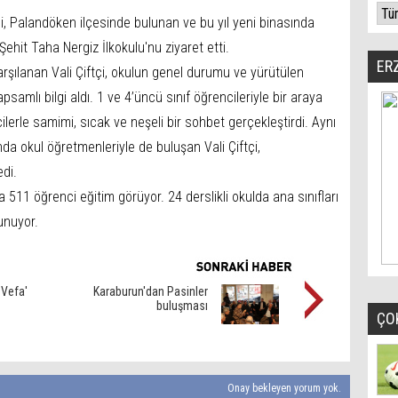
i, Palandöken ilçesinde bulunan ve bu yıl yeni binasında
ehit Taha Nergiz İlkokulu'nu ziyaret etti.
ER
karşılanan Vali Çiftçi, okulun genel durumu ve yürütülen
psamlı bilgi aldı. 1 ve 4’üncü sınıf öğrencileriyle bir araya
cilerle samimi, sıcak ve neşeli bir sohbet gerçekleştirdi. Aynı
 okul öğretmenleriyle de buluşan Vali Çiftçi,
edi.
 511 öğrenci eğitim görüyor. 24 derslikli okulda ana sınıfları
lunuyor.
 Vefa'
Karaburun'dan Pasinler
buluşması
ÇO
Onay bekleyen yorum yok.