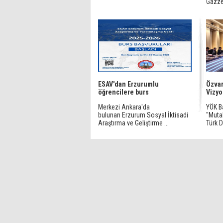
Gazze
ESAV'dan Erzurumlu
Özvar
öğrencilere burs
Vizyo
Merkezi Ankara'da
YÖK Ba
bulunan Erzurum Sosyal İktisadi
"Muta
Araştırma ve Geliştirme ...
Türk De