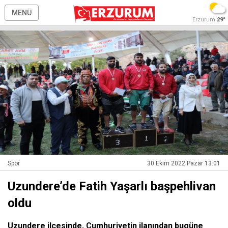
MENÜ
Erzurum
29°
Spor
30 Ekim 2022 Pazar 13:01
Uzundere’de Fatih Yaşarlı başpehlivan
oldu
Uzundere ilçesinde, Cumhuriyetin ilanından bugüne