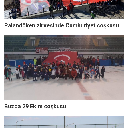
Palandöken zirvesinde Cumhuriyet coşkusu
Buzda 29 Ekim coşkusu