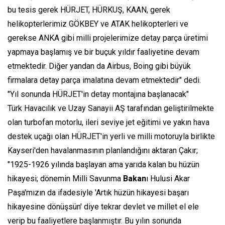
bu tesis gerek HÜRJET, HÜRKUŞ, KAAN, gerek
helikopterlerimiz GÖKBEY ve ATAK helikopterleri ve
gerekse ANKA gibi milli projelerimize detay parça üretimi
yapmaya başlamış ve bir buçuk yıldır faaliyetine devam
etmektedir. Diğer yandan da Airbus, Boing gibi büyük
firmalara detay parça imalatına devam etmektedir" dedi.
"Yıl sonunda HÜRJET'in detay montajına başlanacak"
Türk Havacılık ve Uzay Sanayii AŞ tarafından geliştirilmekte
olan turbofan motorlu, ileri seviye jet eğitimi ve yakın hava
destek uçağı olan HÜRJET'in yerli ve milli motoruyla birlikte
Kayseri'den havalanmasının planlandığını aktaran Çakır;
"1925-1926 yılında başlayan ama yarıda kalan bu hüzün
hikayesi; dönemin Milli Savunma
Bakan
ı Hulusi Akar
Paşa'mızın da ifadesiyle 'Artık hüzün hikayesi başarı
hikayesine dönüşsün' diye tekrar devlet ve millet el ele
verip bu faaliyetlere başlanmıştır. Bu yılın sonunda