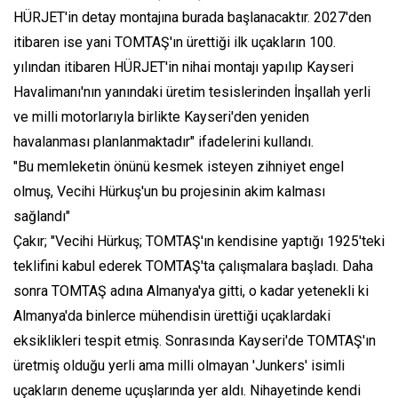
HÜRJET'in detay montajına burada başlanacaktır. 2027'den
itibaren ise yani TOMTAŞ'ın ürettiği ilk uçakların 100.
yılından itibaren HÜRJET'in nihai montajı yapılıp Kayseri
Havalimanı'nın yanındaki üretim tesislerinden İnşallah yerli
ve milli motorlarıyla birlikte Kayseri'den yeniden
havalanması planlanmaktadır" ifadelerini kullandı.
"Bu memleketin önünü kesmek isteyen zihniyet engel
olmuş, Vecihi Hürkuş'un bu projesinin akim kalması
sağlandı"
Çakır; "Vecihi Hürkuş; TOMTAŞ'ın kendisine yaptığı 1925'teki
teklifini kabul ederek TOMTAŞ'ta çalışmalara başladı. Daha
sonra TOMTAŞ adına Almanya'ya gitti, o kadar yetenekli ki
Almanya'da binlerce mühendisin ürettiği uçaklardaki
eksiklikleri tespit etmiş. Sonrasında Kayseri'de TOMTAŞ'ın
üretmiş olduğu yerli ama milli olmayan 'Junkers' isimli
uçakların deneme uçuşlarında yer aldı. Nihayetinde kendi