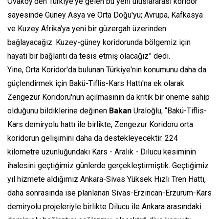
Ovaköy'den Türkiye'ye gelen bu yeni uluslararası koridor
sayesinde Güney Asya ve Orta Doğu'yu; Avrupa, Kafkasya
ve Kuzey Afrika'ya yeni bir güzergah üzerinden
bağlayacağız. Kuzey-güney koridorunda bölgemiz için
hayati bir bağlantı da tesis etmiş olacağız” dedi.
Yine, Orta Koridor'da bulunan Türkiye'nin konumunu daha da
güçlendirmek için Bakü-Tiflis-Kars Hattı'na ek olarak
Zengezur Koridoru'nun açılmasının da kritik bir öneme sahip
olduğunu bildiklerine değinen
Bakan
Uraloğlu, “Bakü-Tiflis-
Kars demiryolu hattı ile birlikte, Zengezur Koridoru orta
koridorun gelişimini daha da destekleyecektir. 224
kilometre uzunluğundaki Kars - Aralık - Dilucu kesiminin
ihalesini geçtiğimiz günlerde gerçekleştirmiştik. Geçtiğimiz
yıl hizmete aldığımız Ankara-Sivas Yüksek Hızlı Tren Hattı,
daha sonrasında ise planlanan Sivas-Erzincan-Erzurum-Kars
demiryolu projeleriyle birlikte Dilucu ile Ankara arasındaki