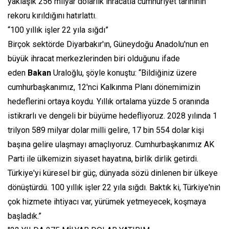
yaklaşık 256 milyar dolarlık ihracatla cumhuriyet tarihinin
rekoru kırıldığını hatırlattı.
“100 yıllık işler 22 yıla sığdı”
Birçok sektörde Diyarbakır'ın, Güneydoğu Anadolu'nun en
büyük ihracat merkezlerinden biri olduğunu ifade
eden
Bakan
Uraloğlu, şöyle konuştu: “Bildiğiniz üzere
cumhurbaşkanımız, 12'nci Kalkınma Planı dönemimizin
hedeflerini ortaya koydu. Yıllık ortalama yüzde 5 oranında
istikrarlı ve dengeli bir büyüme hedefliyoruz. 2028 yılında 1
trilyon 589 milyar dolar milli gelire, 17 bin 554 dolar kişi
başına gelire ulaşmayı amaçlıyoruz. Cumhurbaşkanımız AK
Parti ile ülkemizin siyaset hayatına, birlik dirlik getirdi.
Türkiye'yi küresel bir güç, dünyada sözü dinlenen bir ülkeye
dönüştürdü. 100 yıllık işler 22 yıla sığdı. Baktık ki, Türkiye'nin
çok hizmete ihtiyacı var, yürümek yetmeyecek, koşmaya
başladık.”