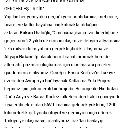
"22 YILDA 275 MİLYAR DOLAR YATIRIM
GERÇEKLEŞTİRDİK"
Yapılan her yeni yolun geçtiği yerin istihdamına, üretimine,
ticaret ve kültür hayatına can katmakta olduğunu
aktaran
Bakan
Uraloğlu, “Cumhurbaşkanımızın liderliğinde
geçen son 22 yılda ülkemizin ulaşım ve iletişim altyapısına
275 milyar dolar yatırım gerçekleştirdik. Ulaştırma ve
Altyapı
Bakan
lığı olarak hem ihracatı artırmak hem de
alternatif pazarlar oluşturmak için uluslararası projeleri
gündemimize alıyoruz. Örneğin; Basra Körfezi'ni Türkiye
üzerinden Avrupa'ya bağlayacak Kalkınma Yolu Projesi
hepimiz için çok önemli bir projedir. Bu proje ile Hindistan,
Doğu Asya ve Basra Körfezi ülkelerinden Irak'ın güneyinde
inşa edilmekte olan FAV Limanına gelecek yüklerin, 1200
kilometrelik çift yönlü otoyol ve demiryolu inşa ederek
Türkiye'ye ulaşmasını planlıyoruz. Irak'tan başlayıp