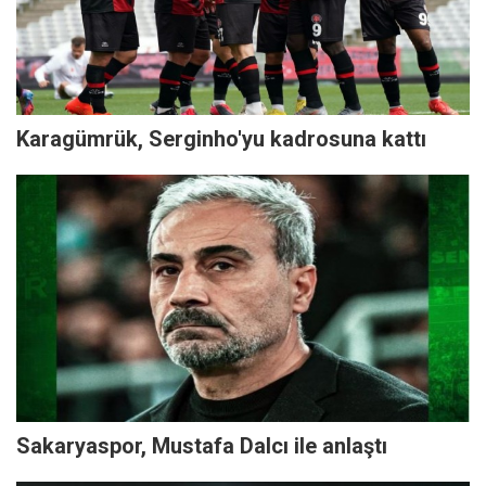
Karagümrük, Serginho'yu kadrosuna kattı
Sakaryaspor, Mustafa Dalcı ile anlaştı