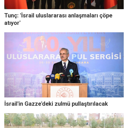
Tunç: 'İsrail uluslararası anlaşmaları çöpe
atıyor'
İsrail'in Gazze'deki zulmü pullaştırılacak