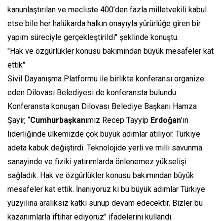
kanunlaştırılan ve mecliste 400’den fazla milletvekili kabul
etse bile her halükarda halkın onayıyla yürürlüğe giren bir
yapım süreciyle gerçekleştirildi" şeklinde konuştu.
"Hak ve özgürlükler konusu bakımından büyük mesafeler kat
ettik"
Sivil Dayanışma Platformu ile birlikte konferansı organize
eden Dilovası Belediyesi de konferansta bulundu.
Konferansta konuşan Dilovası Belediye Başkanı Hamza
Şayir, “
Cumhurbaşkanı
mız Recep Tayyip
Erdoğan
'ın
liderliğinde ülkemizde çok büyük adımlar atılıyor. Türkiye
adeta kabuk değiştirdi. Teknolojide yerli ve milli savunma
sanayinde ve fiziki yatırımlarda önlenemez yükselişi
sağladık. Hak ve özgürlükler konusu bakımından büyük
mesafeler kat ettik. İnanıyoruz ki bu büyük adımlar Türkiye
yüzyılına aralıksız katkı sunup devam edecektir. Bizler bu
kazanımlarla iftihar ediyoruz" ifadelerini kullandı.