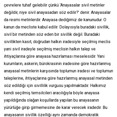
çevrelere tuhaf gelebilir çünkü ‘Anayasalar sivil metinler
değildir, niye sivil anayasadan söz edilir?’ denir. Anayasalar
da resmi metinlerdir. Anayasa dediğimiz de kanunudur. O
kanun da mecliste kabul edilir. Dolayısıyla buradaki sivillik,
sivil bir metinden söz eden bir sivillik değil. Buradaki
sivillikten kasıt, doğrudan halkın iradesiyle seçilmiş meclis
yani sivil iradeyle seçilmiş meclisin halkın talep ve
ihtiyaçlarına göre anayasa hazırlaması meselesidir. Yani
kurumların, askerin, bürokrasinin iradesine göre hazırlanmış
anayasal metinlerin karşısında toplumun iradesi ve toplumun
taleplerine, ihtiyaçlarına göre hazırlanmış anayasal metinden
söz edildiği için sivillilik vurgusu yapılmaktadır. Halkımız
kendi seçilmiş temsilcileri aracılığıyla böyle anayasa
yapıldığında olağan koşullarda yapılan bu anayasanın
yürürlüğe girip girmemesine de karar verecek iradedir. Bu
anayasanın sivillik özelliği aynı zamanda demokratik