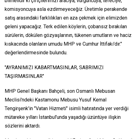
bilmelidir ki çiftçilerimizi aracıya, vurguncuya, tefeciye,
komisyoncuya asla ezdirmeyeceğiz. Üretimle perakende
satış arasındaki farklılıkları en aza çekmek için elimizden
geleni yapacağız. Terk edilen köylerin, çobansız bırakılan
sürülerin, dökülen gözyaşlarının, tükenen umutların ve haciz
kıskacında olanların umudu MHP ve Cumhur İttifakı'dır."
değerlendirmesinde bulundu.
"AYRANIMIZI KABARTMASINLAR, SABRIMIZI
TAŞIRMASINLAR"
MHP Genel Başkanı Bahçeli, son Osmanlı Mebusan
Meclisi'ndeki Kastamonu Mebusu Yusuf Kemal
Tengirşenk'in "Vatan Hizmeti" isimli hatıratında yer verdiği
mütareke yılları İstanbul'unda yaşadığı üzüntüye ilişkin
sözlerini aktardı.