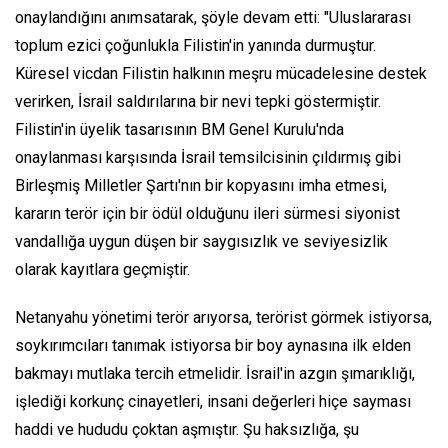
onaylandığını anımsatarak, şöyle devam etti: "Uluslararası
toplum ezici çoğunlukla Filistin'in yanında durmuştur.
Küresel vicdan Filistin halkının meşru mücadelesine destek
verirken, İsrail saldırılarına bir nevi tepki göstermiştir.
Filistin'in üyelik tasarısının BM Genel Kurulu'nda
onaylanması karşısında İsrail temsilcisinin çıldırmış gibi
Birleşmiş Milletler Şartı'nın bir kopyasını imha etmesi,
kararın terör için bir ödül olduğunu ileri sürmesi siyonist
vandallığa uygun düşen bir saygısızlık ve seviyesizlik
olarak kayıtlara geçmiştir.
Netanyahu yönetimi terör arıyorsa, terörist görmek istiyorsa,
soykırımcıları tanımak istiyorsa bir boy aynasına ilk elden
bakmayı mutlaka tercih etmelidir. İsrail'in azgın şımarıklığı,
işlediği korkunç cinayetleri, insani değerleri hiçe sayması
haddi ve hududu çoktan aşmıştır. Şu haksızlığa, şu