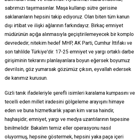
sabrımızı taşırmasınlar. Maşa kullanıp sütre gerisine
saklananların hepsini takip ediyoruz. Olan biten tüm kanun
dışı irtibat ve ilişki ağlarının farkındayız. Birkaç emniyet
müdürünün açığa alınmasıyla geçiştirilemeyecek bir komplo
devrededir; nitekim hedef MHP, AK Parti, Cumhur İttifakı ve
son tahlilde Türkiye'dir. 17-25 emniyet ve yargı ortaklı darbe
girişiminin tekrarını planlayanlara boyun eğersek boyumuz
devrilsin, göz yumarsak gözümüz çıksın, eyvallah edersek
de kanımız kurusun.
Gizli tanık ifadeleriyle şerefli isimleri karalama kumpasını ve
tecelli eden millet iradesini gölgeleme arayışını himaye
eden ve buna hizmetkarlık yapan kim varsa haindir,
haşhaşidir; emniyet, yargı ve medya uzantılarının tepesine
binilmelidir. Bakalım temiz eller operasyonu nasıl
oluyormuş, hepsine göstermek, hepsini yaka paça içeri