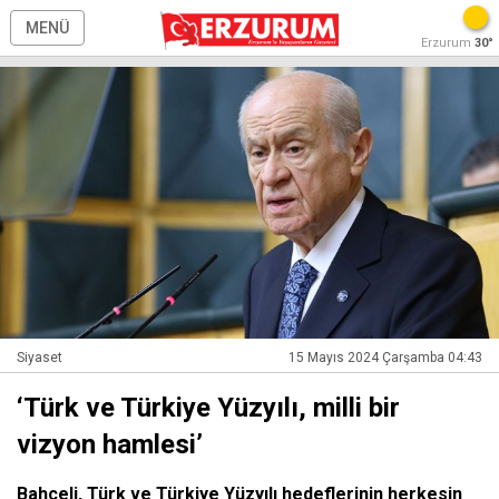
MENÜ
Erzurum
30°
Siyaset
15 Mayıs 2024 Çarşamba 04:43
‘Türk ve Türkiye Yüzyılı, milli bir
vizyon hamlesi’
Bahçeli, Türk ve Türkiye Yüzyılı hedeflerinin herkesin