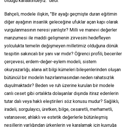
olduğu kanaatindeyiz." dedi.
Bahçeli, modele ilişkin, "Bir ayağı geçmişte duran eğitimin
diğer ayağının insanlık geleceğine ufuklar açan kapı olarak
vurgulanmasının neresi yanlıştır? Milli ve manevi değerler
manzumesi ile maddi gelişmenin zirvesini hedefleyen
yolculukta temelin değişmeyen milletimiz olduğuna dönük
tespitin sakıncalı bir yanı var mıdır? Öğrenci profili, beceriler
çerçevesi, erdem-değer-eylem modeli, sistem
okuryazarlığı, alana ait bilgi kümeleri bileşenlerinden oluşan
bütüncül bir modelin hazırlanmasından neden rahatsızlık
duyulmaktadır? Beden ve ruh üzerine kurulan bir modele
canlı ceset gibi ortalıkta dolaşanlar dışında itiraz edenlerin
tutar dalı veya haklı eleştirileri söz konusu mudur? Sağlıklı,
iradeli, sorgulayıcı, üretken, bilge, cesaretli, merhametli,
vatansever, ahlaklı ve estetik değerlerle bütünleşmiş
nesillerin varlığından ürkenlerin ve karalamak için kuyruğa