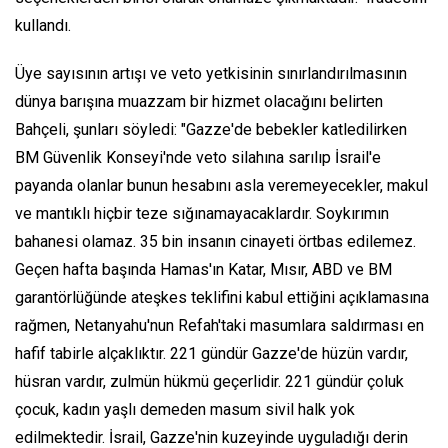
kullandı.
Üye sayısının artışı ve veto yetkisinin sınırlandırılmasının
dünya barışına muazzam bir hizmet olacağını belirten
Bahçeli, şunları söyledi: "Gazze'de bebekler katledilirken
BM Güvenlik Konseyi'nde veto silahına sarılıp İsrail'e
payanda olanlar bunun hesabını asla veremeyecekler, makul
ve mantıklı hiçbir teze sığınamayacaklardır. Soykırımın
bahanesi olamaz. 35 bin insanın cinayeti örtbas edilemez.
Geçen hafta başında Hamas'ın Katar, Mısır, ABD ve BM
garantörlüğünde ateşkes teklifini kabul ettiğini açıklamasına
rağmen, Netanyahu'nun Refah'taki masumlara saldırması en
hafif tabirle alçaklıktır. 221 gündür Gazze'de hüzün vardır,
hüsran vardır, zulmün hükmü geçerlidir. 221 gündür çoluk
çocuk, kadın yaşlı demeden masum sivil halk yok
edilmektedir. İsrail, Gazze'nin kuzeyinde uyguladığı derin