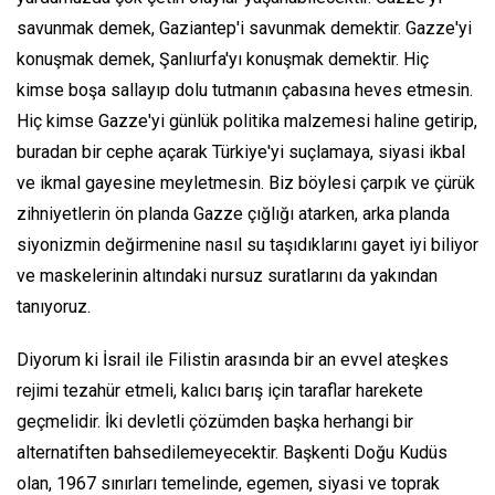
savunmak demek, Gaziantep'i savunmak demektir. Gazze'yi
konuşmak demek, Şanlıurfa'yı konuşmak demektir. Hiç
kimse boşa sallayıp dolu tutmanın çabasına heves etmesin.
Hiç kimse Gazze'yi günlük politika malzemesi haline getirip,
buradan bir cephe açarak Türkiye'yi suçlamaya, siyasi ikbal
ve ikmal gayesine meyletmesin. Biz böylesi çarpık ve çürük
zihniyetlerin ön planda Gazze çığlığı atarken, arka planda
siyonizmin değirmenine nasıl su taşıdıklarını gayet iyi biliyor
ve maskelerinin altındaki nursuz suratlarını da yakından
tanıyoruz.
Diyorum ki İsrail ile Filistin arasında bir an evvel ateşkes
rejimi tezahür etmeli, kalıcı barış için taraflar harekete
geçmelidir. İki devletli çözümden başka herhangi bir
alternatiften bahsedilemeyecektir. Başkenti Doğu Kudüs
olan, 1967 sınırları temelinde, egemen, siyasi ve toprak