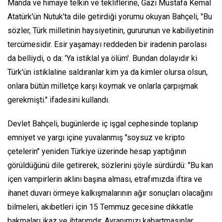
Manda ve himaye telkin ve tekliflerine, Gazi Mustafa Kemal
Atatürk'ün Nutuk'ta dile getirdiği yorumu okuyan Bahçeli, "Bu
sözler, Türk milletinin haysiyetinin, gururunun ve kabiliyetinin
tercümesidir. Esir yaşamayı reddeden bir iradenin parolası
da belliydi, o da: 'Ya istiklal ya ölüm'. Bundan dolayıdır ki
Türk'ün istiklaline saldıranlar kim ya da kimler olursa olsun,
onlara bütün milletçe karşı koymak ve onlarla çarpışmak
gerekmişti." ifadesini kullandı.
Devlet Bahçeli, bugünlerde iç işgal cephesinde toplanıp
emniyet ve yargı içine yuvalanmış "soysuz ve kripto
çetelerin" yeniden Türkiye üzerinde hesap yaptığının
görüldüğünü dile getirerek, sözlerini şöyle sürdürdü: "Bu kan
içen vampirlerin aklını başına alması, etrafımızda iftira ve
ihanet duvarı örmeye kalkışmalarının ağır sonuçları olacağını
bilmeleri, akıbetleri için 15 Temmuz gecesine dikkatle
bakmaları ikaz ve ihtarımdır. Ayranımızı kabartmasınlar,