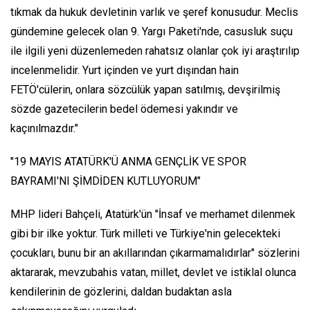
tıkmak da hukuk devletinin varlık ve şeref konusudur. Meclis
gündemine gelecek olan 9. Yargı Paketi'nde, casusluk suçu
ile ilgili yeni düzenlemeden rahatsız olanlar çok iyi araştırılıp
incelenmelidir. Yurt içinden ve yurt dışından hain
FETÖ'cülerin, onlara sözcülük yapan satılmış, devşirilmiş
sözde gazetecilerin bedel ödemesi yakındır ve
kaçınılmazdır."
"19 MAYIS ATATÜRK'Ü ANMA GENÇLİK VE SPOR
BAYRAMI'NI ŞİMDİDEN KUTLUYORUM"
MHP lideri Bahçeli, Atatürk'ün "İnsaf ve merhamet dilenmek
gibi bir ilke yoktur. Türk milleti ve Türkiye'nin gelecekteki
çocukları, bunu bir an akıllarından çıkarmamalıdırlar" sözlerini
aktararak, mevzubahis vatan, millet, devlet ve istiklal olunca
kendilerinin de gözlerini, daldan budaktan asla