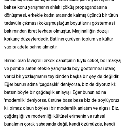
bahse konu yarışmanın ahlaki çöküş propagandasına
dönüşmesi, erkekle kadın arasında kalmış üçüncü bir türün
tedavüle çıkması kokuşmuşluğun boyutlarını göstermesi
bakımından ibret levhası olmuştur. Marjinalliğin dozajı
korkunç düzeylerdedir. Batı'nın çürüyen toplum ve kültür
yapısı adeta sahne almıştır.
Birinci olan İsviçreli erkek sanatçının tüylü ceket, bol makyaj
ve pembe saten etekle yarışmada boy göstermesi utanç
verici bir yozlaşmanın teyidinden başka bir şey de değildir.
Eğer bunun adına 'çağdaşlık' deniyorsa, biz de diyoruz ki;
batsın böyle bir çağdaşlık anlayışı. Eğer bunun adına
'modernlik' deniyorsa, üstüne basa basa biz de söylüyoruz
ki; olmaz olsun böylesi bir modernlik anlatım ve algısı. Biz,
çağdaşlığı ve modernliği kültürel erimenin ve ruhsal
bunalımın çorak sahasında değil, kendi özümüzde, kendi