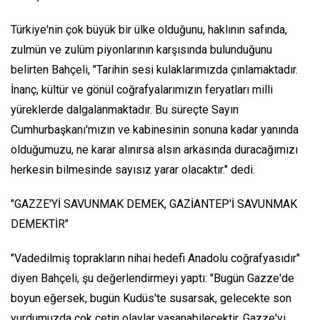
Türkiye'nin çok büyük bir ülke olduğunu, haklının safında,
zulmün ve zulüm piyonlarının karşısında bulunduğunu
belirten Bahçeli, "Tarihin sesi kulaklarımızda çınlamaktadır.
İnanç, kültür ve gönül coğrafyalarımızın feryatları milli
yüreklerde dalgalanmaktadır. Bu süreçte Sayın
Cumhurbaşkanı'mızın ve kabinesinin sonuna kadar yanında
olduğumuzu, ne karar alınırsa alsın arkasında duracağımızı
herkesin bilmesinde sayısız yarar olacaktır." dedi.
"GAZZE'Yİ SAVUNMAK DEMEK, GAZİANTEP'İ SAVUNMAK
DEMEKTİR"
"Vadedilmiş toprakların nihai hedefi Anadolu coğrafyasıdır"
diyen Bahçeli, şu değerlendirmeyi yaptı: "Bugün Gazze'de
boyun eğersek, bugün Kudüs'te susarsak, gelecekte son
yurdumuzda çok çetin olaylar yaşanabilecektir. Gazze'yi