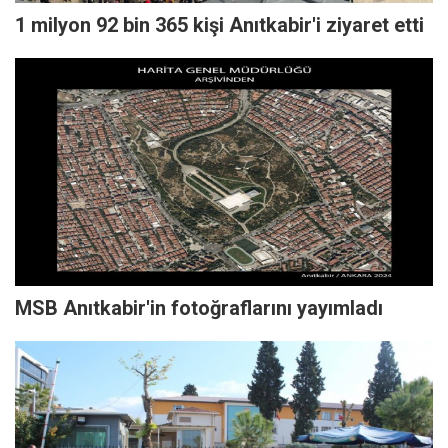
1 milyon 92 bin 365 kişi Anıtkabir'i ziyaret etti
MSB Anıtkabir'in fotoğraflarını yayımladı