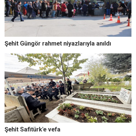
Şehit Güngör rahmet niyazlarıyla anıldı
Şehit Safitürk'e vefa