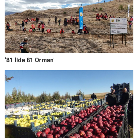
‘81 İlde 81 Orman'