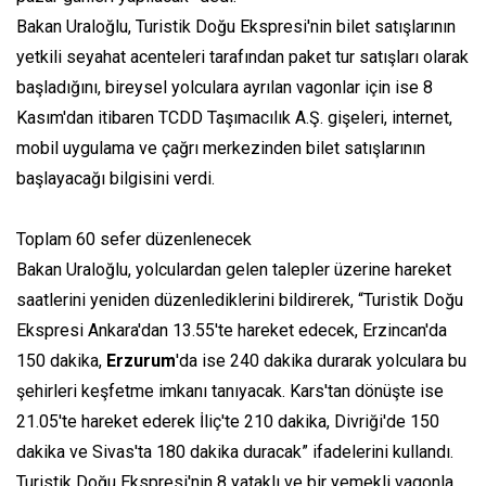
Bakan Uraloğlu, Turistik Doğu Ekspresi'nin bilet satışlarının
yetkili seyahat acenteleri tarafından paket tur satışları olarak
başladığını, bireysel yolculara ayrılan vagonlar için ise 8
Kasım'dan itibaren TCDD Taşımacılık A.Ş. gişeleri, internet,
mobil uygulama ve çağrı merkezinden bilet satışlarının
başlayacağı bilgisini verdi.
Toplam 60 sefer düzenlenecek
Bakan Uraloğlu, yolculardan gelen talepler üzerine hareket
saatlerini yeniden düzenlediklerini bildirerek, “Turistik Doğu
Ekspresi Ankara'dan 13.55'te hareket edecek, Erzincan'da
150 dakika,
Erzurum
'da ise 240 dakika durarak yolculara bu
şehirleri keşfetme imkanı tanıyacak. Kars'tan dönüşte ise
21.05'te hareket ederek İliç'te 210 dakika, Divriği'de 150
dakika ve Sivas'ta 180 dakika duracak” ifadelerini kullandı.
Turistik Doğu Ekspresi'nin 8 yataklı ve bir yemekli vagonla