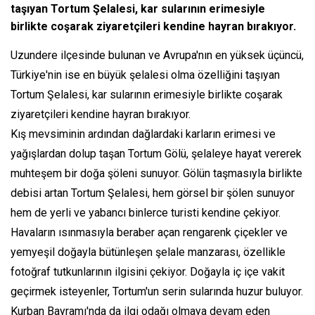
taşıyan Tortum Şelalesi, kar sularının erimesiyle
birlikte coşarak ziyaretçileri kendine hayran bırakıyor.
Uzundere ilçesinde bulunan ve Avrupa'nın en yüksek üçüncü,
Türkiye'nin ise en büyük şelalesi olma özelliğini taşıyan
Tortum Şelalesi, kar sularının erimesiyle birlikte coşarak
ziyaretçileri kendine hayran bırakıyor.
Kış mevsiminin ardından dağlardaki karların erimesi ve
yağışlardan dolup taşan Tortum Gölü, şelaleye hayat vererek
muhteşem bir doğa şöleni sunuyor. Gölün taşmasıyla birlikte
debisi artan Tortum Şelalesi, hem görsel bir şölen sunuyor
hem de yerli ve yabancı binlerce turisti kendine çekiyor.
Havaların ısınmasıyla beraber açan rengarenk çiçekler ve
yemyeşil doğayla bütünleşen şelale manzarası, özellikle
fotoğraf tutkunlarının ilgisini çekiyor. Doğayla iç içe vakit
geçirmek isteyenler, Tortum'un serin sularında huzur buluyor.
Kurban Bayramı'nda da ilgi odağı olmaya devam eden