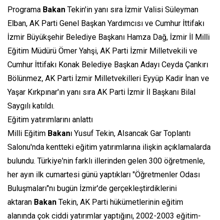
Programa
Bakan
Tekin'in yanı sıra İzmir Valisi Süleyman
Elban, AK Parti Genel Başkan Yardımcısı ve Cumhur İttifakı
İzmir Büyükşehir Belediye Başkanı Hamza Dağ, İzmir İl Milli
Eğitim Müdürü Ömer Yahşi, AK Parti İzmir Milletvekili ve
Cumhur İttifakı Konak Belediye Başkan Adayı Ceyda Çankırı
Bölünmez, AK Parti İzmir Milletvekilleri Eyyüp Kadir İnan ve
Yaşar Kırkpınar'ın yanı sıra AK Parti İzmir İl Başkanı Bilal
Saygılı katıldı.
Eğitim yatırımlarını anlattı
Milli Eğitim
Bakan
ı Yusuf Tekin, Alsancak Gar Toplantı
Salonu'nda kentteki eğitim yatırımlarına ilişkin açıklamalarda
bulundu. Türkiye'nin farklı illerinden gelen 300 öğretmenle,
her ayın ilk cumartesi günü yaptıkları "Öğretmenler Odası
Buluşmaları"nı bugün İzmir'de gerçekleştirdiklerini
aktaran
Bakan
Tekin, AK Parti hükümetlerinin eğitim
alanında çok ciddi yatırımlar yaptığını, 2002-2003 eğitim-