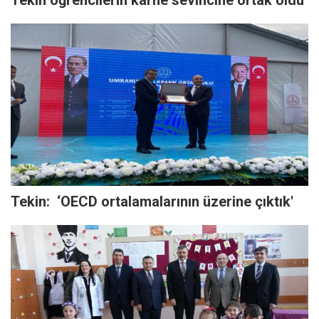
Tekin öğrencilerin karne sevincine ortak oldu
Tekin: ‘OECD ortalamalarının üzerine çıktık'