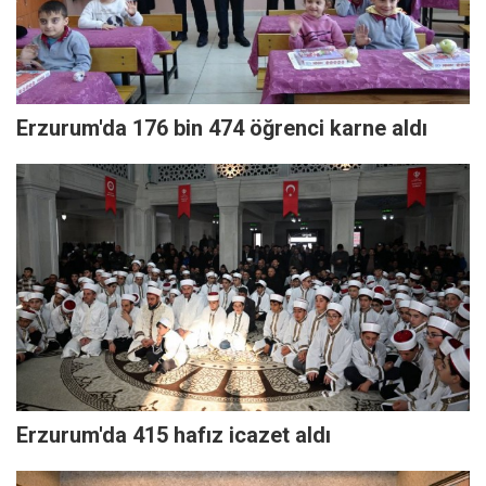
Erzurum'da 176 bin 474 öğrenci karne aldı
Erzurum'da 415 hafız icazet aldı