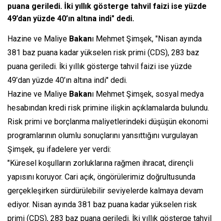
puana geriledi. İki yıllık gösterge tahvil faizi ise yüzde
49’dan yüzde 40’ın altına indi" dedi.
Hazine ve Maliye
Bakan
ı Mehmet Şimşek, "Nisan ayında
381 baz puana kadar yükselen risk primi (CDS), 283 baz
puana geriledi. İki yıllık gösterge tahvil faizi ise yüzde
49’dan yüzde 40’ın altına indi" dedi.
Hazine ve Maliye
Bakan
ı Mehmet Şimşek, sosyal medya
hesabından kredi risk primine ilişkin açıklamalarda bulundu.
Risk primi ve borçlanma maliyetlerindeki düşüşün ekonomi
programlarının olumlu sonuçlarını yansıttığını vurgulayan
Şimşek, şu ifadelere yer verdi:
"Küresel koşulların zorluklarına rağmen ihracat, dirençli
yapısını koruyor. Cari açık, öngörülerimiz doğrultusunda
gerçekleşirken sürdürülebilir seviyelerde kalmaya devam
ediyor. Nisan ayında 381 baz puana kadar yükselen risk
primi (CDS), 283 baz puana geriledi. İki yıllık gösterge tahvil