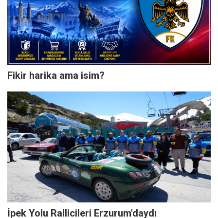
Fikir harika ama isim?
İpek Yolu Rallicileri Erzurum'daydı