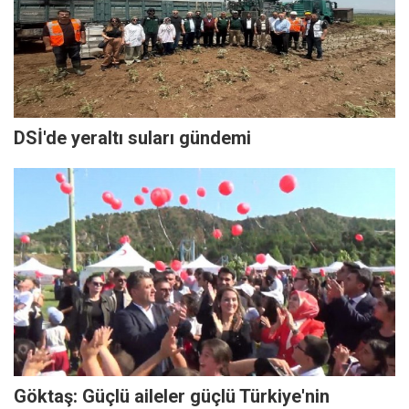
DSİ'de yeraltı suları gündemi
Göktaş: Güçlü aileler güçlü Türkiye'nin