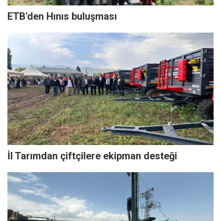
ETB'den Hınıs buluşması
İl Tarımdan çiftçilere ekipman desteği