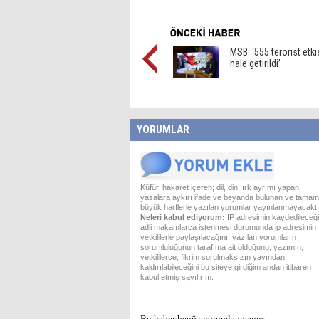
MSB: ‘555 terörist etki
hale getirildi’
YORUMLAR
Küfür, hakaret içeren; dil, din, ırk ayrımı yapan;
yasalara aykırı ifade ve beyanda bulunan ve tamam
büyük harflerle yazılan yorumlar yayınlanmayacaktı
Neleri kabul ediyorum:
IP adresimin kaydedileceği
adli makamlarca istenmesi durumunda ip adresimin
yetkililerle paylaşılacağını, yazılan yorumların
sorumluluğunun tarafıma ait olduğunu, yazımın,
yetkililerce, fikrim sorulmaksızın yayından
kaldırılabileceğini bu siteye girdiğim andan itibaren
kabul etmiş sayılırım.
Bu haber henüz yorumlanmamış...