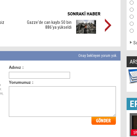
siz
Gazze'de can kaybı 50 bin
886'ya yükseldi
So
Onay bekleyen yorum yok.
AR
ı
r.
ni,
E
Şİ