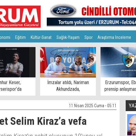
onomi
Eğitim
Kültür-Sanat
Sağlık-Yaşam
Spor
Araştırma İnceleme
nhur Keser,
İmzalar atıldı, Nariman
Erzurumspor, Eb
serispor’da
Akhundzada,
prensip anlaşmas
Erzurumspor'da
YA
11 Nisan 2025 Cuma - 05:11
t Selim Kiraz’a vefa