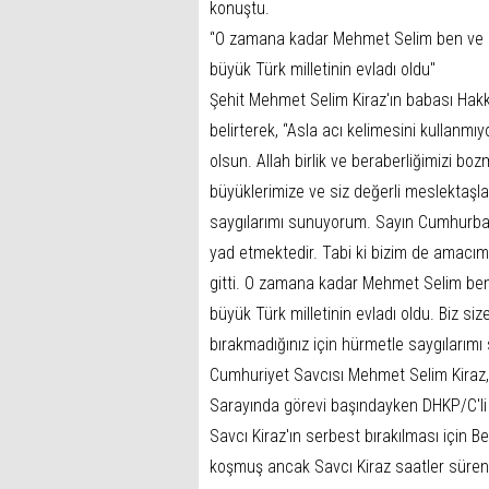
konuştu.
‘'O zamana kadar Mehmet Selim ben ve e
büyük Türk milletinin evladı oldu''
Şehit Mehmet Selim Kiraz'ın babası Hakk
belirterek, ‘'Asla acı kelimesini kullanm
olsun. Allah birlik ve beraberliğimizi 
büyüklerimize ve siz değerli meslektaşla
saygılarımı sunuyorum. Sayın Cumhurbaşk
yad etmektedir. Tabi ki bizim de amacımı
gitti. O zamana kadar Mehmet Selim ben
büyük Türk milletinin evladı oldu. Biz size
bırakmadığınız için hürmetle saygılarımı 
Cumhuriyet Savcısı Mehmet Selim Kiraz,
Sarayında görevi başındayken DHKP/C'li ik
Savcı Kiraz'ın serbest bırakılması için B
koşmuş ancak Savcı Kiraz saatler süre