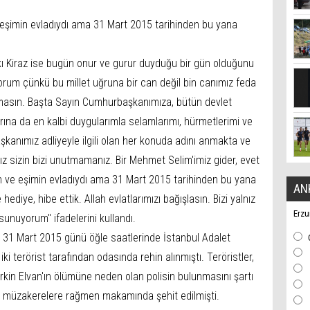
şimin evladıydı ama 31 Mart 2015 tarihinden bu yana
ı Kiraz ise bugün onur ve gurur duyduğu bir gün olduğunu
ıyorum çünkü bu millet uğruna bir can değil bin canımız feda
bozmasın. Başta Sayın Cumhurbaşkanımıza, bütün devlet
rına da en kalbi duygularımla selamlarımı, hürmetlerimi ve
anımız adliyeyle ilgili olan her konuda adını anmakta ve
z sizin bizi unutmamanız. Bir Mehmet Selim'imiz gider, evet
 ve eşimin evladıydı ama 31 Mart 2015 tarihinden bu yana
AN
 hediye, hibe ettik. Allah evlatlarımızı bağışlasın. Bizi yalnız
Erzu
sunuyorum'' ifadelerini kullandı.
 31 Mart 2015 günü öğle saatlerinde İstanbul Adalet
i terörist tarafından odasında rehin alınmıştı. Teröristler,
erkin Elvan'ın ölümüne neden olan polisin bulunmasını şartı
n müzakerelere rağmen makamında şehit edilmişti.