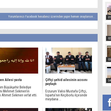
Yorumlarınızı Facebook hesabınız üzerinden yapın hemen onaylansın...
01
02
03
n Ailesi yasta
Çiftçi şehid ailesinin acısını
04
paylaştı
um Büyükşehir Belediye
nı Mehmet Sekmen’in
Erzurum Valisi Mustafa Çiftçi,
ı Ahmet Sekmen vefat etti.
Isparta’nın Keçiborlu ilçesinde
meydana ...