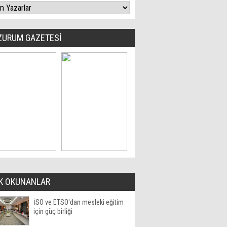
ZURUM GAZETESİ
K OKUNANLAR
İSO ve ETSO'dan mesleki eğitim
için güç birliği