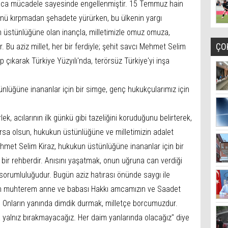
anca mücadele sayesinde engellenmiştir. 15 Temmuz hain
ünü kırpmadan şehadete yürürken, bu ülkenin yargı
 üstünlüğüne olan inançla, milletimizle omuz omuza,
ÇO
. Bu aziz millet, her bir ferdiyle; şehit savcı Mehmet Selim
 çıkarak Türkiye Yüzyılı'nda, terörsüz Türkiye'yi inşa
ünlüğüne inananlar için bir simge, genç hukukçularımız için
k, acılarının ilk günkü gibi tazeliğini koruduğunu belirterek,
ursa olsun, hukukun üstünlüğüne ve milletimizin adalet
hmet Selim Kiraz, hukukun üstünlüğüne inananlar için bir
 bir rehberdir. Anısını yaşatmak, onun uğruna can verdiği
sorumluluğudur. Bugün aziz hatırası önünde saygı ile
tiren muhterem anne ve babası Hakkı amcamızın ve Saadet
. Onların yanında dimdik durmak, milletçe borcumuzdur.
la yalnız bırakmayacağız. Her daim yanlarında olacağız'' diye