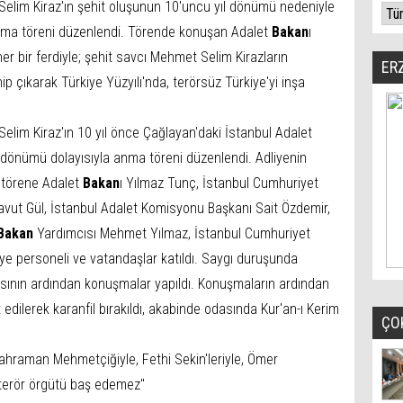
elim Kiraz'ın şehit oluşunun 10'uncu yıl dönümü nedeniyle
nma töreni düzenlendi. Törende konuşan Adalet
Bakan
ı
 her bir ferdiyle; şehit savcı Mehmet Selim Kirazların
ER
 çıkarak Türkiye Yüzyılı'nda, terörsüz Türkiye'yi inşa
lim Kiraz'ın 10 yıl önce Çağlayan'daki İstanbul Adalet
l dönümü dolayısıyla anma töreni düzenlendi. Adliyenin
 törene Adalet
Bakan
ı Yılmaz Tunç, İstanbul Cumhuriyet
Davut Gül, İstanbul Adalet Komisyonu Başkanı Sait Özdemir,
Bakan
Yardımcısı Mehmet Yılmaz, İstanbul Cumhuriyet
dliye personeli ve vatandaşlar katıldı. Saygı duruşunda
asının ardından konuşmalar yapıldı. Konuşmaların ardından
edilerek karanfil bırakıldı, akabinde odasında Kur'an-ı Kerim
ÇO
kahraman Mehmetçiğiyle, Fethi Sekin'leriyle, Ömer
r terör örgütü baş edemez''