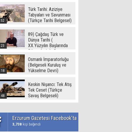
Türk Tarihi: Aziziye
Tabyaları ve Savunması
(Türkçe Tarihi Belgesel)
:52
89) Çağdaş Türk ve
Dünya Tarihi (
XX.Yüzyılın Başlarında
:23
Dünya ( - I -) -Ramazan
Yetgin (2017)
Osmanlı İmparatorluğu
(Belgeseli Kuruluş ve
Yükselme Devri)
:18
Keskin Nişancı: Tek Atış
Tek Ceset (Türkçe
Savaş Belgeseli)
:48
Erzurum Gazetesi Facebook'ta
3,738
kişi beğendi