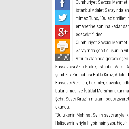
Cumhuriyet Savcısı Mehmet S
İstanbul Adalet Sarayında a
Yılmaz Tunç, ‘'Bu aziz millet,
emanetine sonuna kadar sahip
edecektir'' dedi.
Cumhuriyet Savcısı Mehmet Se
Sarayı'nda şehit oluşunun yı
Atrium alanında gerçekleşen
Başsavcısı Akın Gürlek, İstanbul Valisi 
şehit Kiraz'ın babası Hakkı Kiraz, Adalet
Başsavcı Vekilleri, hakimler, savcılar, a
bulunulması ve İstiklal Marşı'nın okunm
Şehit Savcı Kiraz'ın makam odası ziyaret 
okundu.
‘'Bu ülkenin Mehmet Selim savcılarıyla, 
Halisdemir'leriyle hiçbir hain yapı, hiçbi