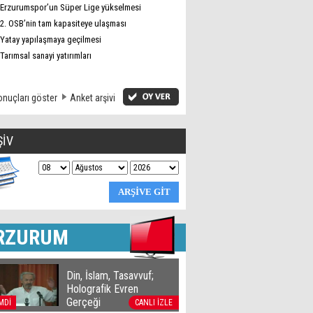
Erzurumspor’un Süper Lige yükselmesi
2. OSB’nin tam kapasiteye ulaşması
Yatay yapılaşmaya geçilmesi
Tarımsal sanayi yatırımları
nuçları göster
Anket arşivi
ŞİV
RZURUM
Din, İslam, Tasavvuf;
Holografik Evren
Gerçeği
MDİ
CANLI İZLE