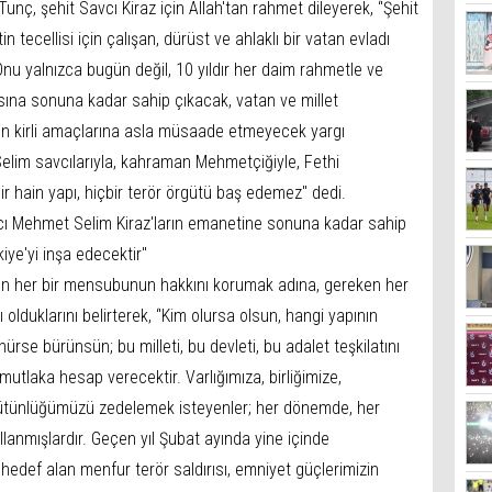
Tunç, şehit Savcı Kiraz için Allah'tan rahmet dileyerek, ‘'Şehit
in tecellisi için çalışan, dürüst ve ahlaklı bir vatan evladı
nu yalnızca bugün değil, 10 yıldır her daim rahmetle ve
asına sonuna kadar sahip çıkacak, vatan ve millet
in kirli amaçlarına asla müsaade etmeyecek yargı
elim savcılarıyla, kahraman Mehmetçiğiyle, Fethi
bir hain yapı, hiçbir terör örgütü baş edemez'' dedi.
 savcı Mehmet Selim Kiraz'ların emanetine sonuna kadar sahip
ye'yi inşa edecektir''
nın her bir mensubunun hakkını korumak adına, gereken her
olduklarını belirterek, ‘'Kim olursa olsun, hangi yapının
rse bürünsün; bu milleti, bu devleti, bu adalet teşkilatını
utlaka hesap verecektir. Varlığımıza, birliğimize,
bütünlüğümüzü zedelemek isteyenler; her dönemde, her
ullanmışlardır. Geçen yıl Şubat ayında yine içinde
edef alan menfur terör saldırısı, emniyet güçlerimizin