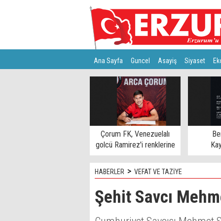
Ana Sayfa
Guncel
Asayiş
Siyaset
Ek
Türkiye
Teknoloji
Çorum FK, Venezuelalı
Be
golcü Ramirez'i renklerine
Kay
bağladı
>
HABERLER
VEFAT VE TAZİYE
Şehit Savcı Mehme