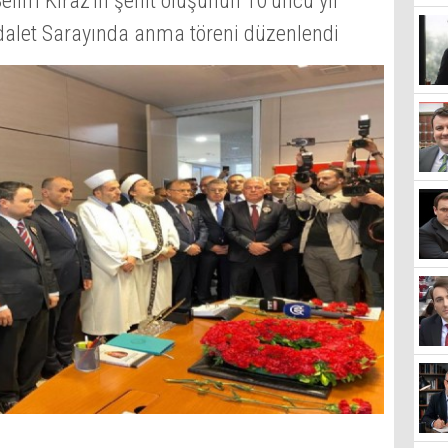
lim Kiraz'ın şehit oluşunun 10'uncu yıl
dalet Sarayında anma töreni düzenlendi