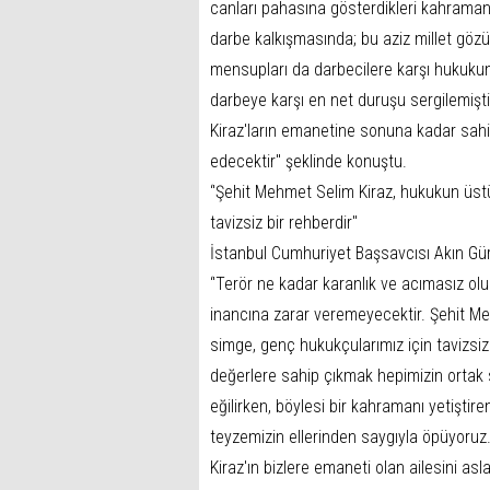
canları pahasına gösterdikleri kahram
darbe kalkışmasında; bu aziz millet göz
mensupları da darbecilere karşı hukukun
darbeye karşı en net duruşu sergilemiştir
Kiraz'ların emanetine sonuna kadar sahip
edecektir'' şeklinde konuştu.
‘'Şehit Mehmet Selim Kiraz, hukukun üst
tavizsiz bir rehberdir''
İstanbul Cumhuriyet Başsavcısı Akın Gürle
‘'Terör ne kadar karanlık ve acımasız ol
inancına zarar veremeyecektir. Şehit Me
simge, genç hukukçularımız için tavizsiz
değerlere sahip çıkmak hepimizin ortak 
eğilirken, böylesi bir kahramanı yetiş
teyzemizin ellerinden saygıyla öpüyoruz
Kiraz'ın bizlere emaneti olan ailesini as