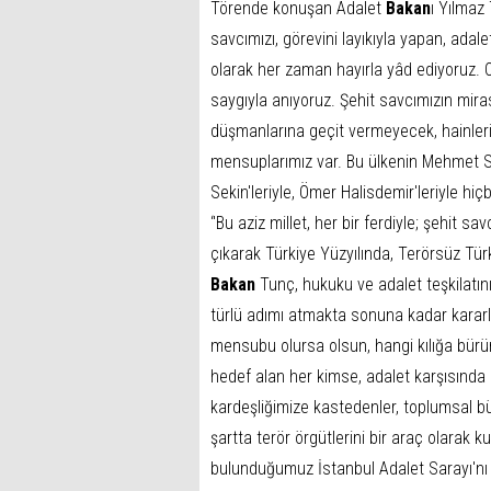
Törende konuşan Adalet
Bakan
ı Yılmaz 
savcımızı, görevini layıkıyla yapan, adalet
olarak her zaman hayırla yâd ediyoruz. O
saygıyla anıyoruz. Şehit savcımızın mir
düşmanlarına geçit vermeyecek, hainler
mensuplarımız var. Bu ülkenin Mehmet S
Sekin'leriyle, Ömer Halisdemir'leriyle hiç
‘'Bu aziz millet, her bir ferdiyle; şehit
çıkarak Türkiye Yüzyılında, Terörsüz Türki
Bakan
Tunç, hukuku ve adalet teşkilatı
türlü adımı atmakta sonuna kadar kararlı 
mensubu olursa olsun, hangi kılığa bürünü
hedef alan her kimse, adalet karşısında m
kardeşliğimize kastedenler, toplumsal 
şartta terör örgütlerini bir araç olarak k
bulunduğumuz İstanbul Adalet Sarayı'nı h