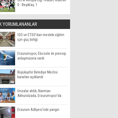
UEFA Avrupa Ligi: Hradec Kralove:
0 - Beşiktaş: 1
K YORUMLANANLAR
İSO ve ETSO'dan mesleki eğitim
için güç birliği
Erzurumspor, Ebosele ile prensip
anlaşmasına vardı
Büyükşehir Belediye Meclisi
kararları açıklandı
İmzalar atıldı, Nariman
Akhundzada, Erzurumspor'da
Erzurum Adliyesi'nde yangın