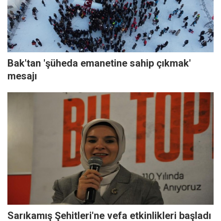
Bak'tan 'şüheda emanetine sahip çıkmak'
mesajı
Sarıkamış Şehitleri'ne vefa etkinlikleri başladı