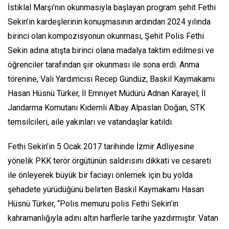
İstiklal Marşı’nın okunmasıyla başlayan program şehit Fethi
Sekin’in kardeşlerinin konuşmasının ardından 2024 yılında
birinci olan kompozisyonun okunması, Şehit Polis Fethi
Sekin adına atışta birinci olana madalya taktim edilmesi ve
öğrenciler tarafından şiir okunması ile sona erdi. Anma
törenine, Vali Yardımcısı Recep Gündüz, Baskil Kaymakamı
Hasan Hüsnü Türker, İl Emniyet Müdürü Adnan Karayel, İl
Jandarma Komutanı Kıdemli Albay Alpaslan Doğan, STK
temsilcileri, aile yakınları ve vatandaşlar katıldı.
Fethi Sekin’in 5 Ocak 2017 tarihinde İzmir Adliyesine
yönelik PKK terör örgütünün saldırısını dikkati ve cesareti
ile önleyerek büyük bir faciayı önlemek için bu yolda
şehadete yürüdüğünü belirten Baskil Kaymakamı Hasan
Hüsnü Türker, “Polis memuru polis Fethi Sekin’in
kahramanlığıyla adını altın harflerle tarihe yazdırmıştır. Vatan