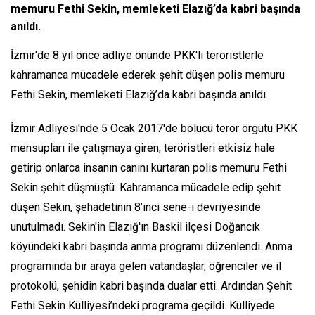
memuru Fethi Sekin, memleketi Elazığ’da kabri başında
anıldı.
İzmir'de 8 yıl önce adliye önünde PKK'lı teröristlerle
kahramanca mücadele ederek şehit düşen polis memuru
Fethi Sekin, memleketi Elazığ’da kabri başında anıldı.
İzmir Adliyesi'nde 5 Ocak 2017'de bölücü terör örgütü PKK
mensupları ile çatışmaya giren, teröristleri etkisiz hale
getirip onlarca insanın canını kurtaran polis memuru Fethi
Sekin şehit düşmüştü. Kahramanca mücadele edip şehit
düşen Sekin, şehadetinin 8’inci sene-i devriyesinde
unutulmadı. Sekin'in Elazığ'ın Baskil ilçesi Doğancık
köyündeki kabri başında anma programı düzenlendi. Anma
programında bir araya gelen vatandaşlar, öğrenciler ve il
protokolü, şehidin kabri başında dualar etti. Ardından Şehit
Fethi Sekin Külliyesi’ndeki programa geçildi. Külliyede