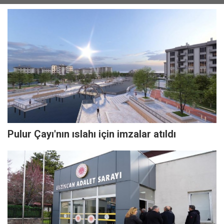
Pulur Çayı'nın ıslahı için imzalar atıldı