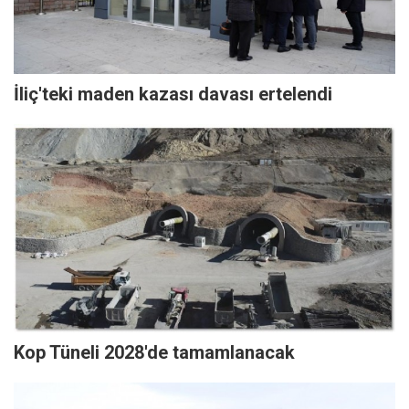
İliç'teki maden kazası davası ertelendi
Kop Tüneli 2028'de tamamlanacak