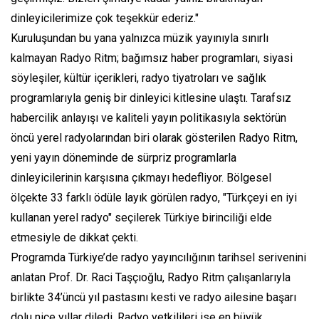
dinleyicilerimize çok teşekkür ederiz."
Kuruluşundan bu yana yalnızca müzik yayınıyla sınırlı
kalmayan Radyo Ritm; bağımsız haber programları, siyasi
söyleşiler, kültür içerikleri, radyo tiyatroları ve sağlık
programlarıyla geniş bir dinleyici kitlesine ulaştı. Tarafsız
habercilik anlayışı ve kaliteli yayın politikasıyla sektörün
öncü yerel radyolarından biri olarak gösterilen Radyo Ritm,
yeni yayın döneminde de sürpriz programlarla
dinleyicilerinin karşısına çıkmayı hedefliyor. Bölgesel
ölçekte 33 farklı ödüle layık görülen radyo, "Türkçeyi en iyi
kullanan yerel radyo" seçilerek Türkiye birinciliği elde
etmesiyle de dikkat çekti.
Programda Türkiye’de radyo yayıncılığının tarihsel serivenini
anlatan Prof. Dr. Raci Taşçıoğlu, Radyo Ritm çalışanlarıyla
birlikte 34’üncü yıl pastasını kesti ve radyo ailesine başarı
dolu nice yıllar diledi. Radyo yetkilileri ise en büyük