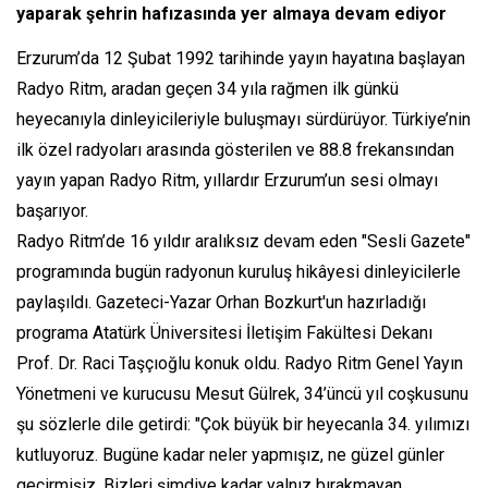
yaparak şehrin hafızasında yer almaya devam ediyor
Erzurum’da 12 Şubat 1992 tarihinde yayın hayatına başlayan
Radyo Ritm, aradan geçen 34 yıla rağmen ilk günkü
heyecanıyla dinleyicileriyle buluşmayı sürdürüyor. Türkiye’nin
ilk özel radyoları arasında gösterilen ve 88.8 frekansından
yayın yapan Radyo Ritm, yıllardır Erzurum’un sesi olmayı
başarıyor.
Radyo Ritm’de 16 yıldır aralıksız devam eden "Sesli Gazete"
programında bugün radyonun kuruluş hikâyesi dinleyicilerle
paylaşıldı. Gazeteci-Yazar Orhan Bozkurt'un hazırladığı
programa Atatürk Üniversitesi İletişim Fakültesi Dekanı
Prof. Dr. Raci Taşçıoğlu konuk oldu. Radyo Ritm Genel Yayın
Yönetmeni ve kurucusu Mesut Gülrek, 34’üncü yıl coşkusunu
şu sözlerle dile getirdi: "Çok büyük bir heyecanla 34. yılımızı
kutluyoruz. Bugüne kadar neler yapmışız, ne güzel günler
geçirmişiz. Bizleri şimdiye kadar yalnız bırakmayan