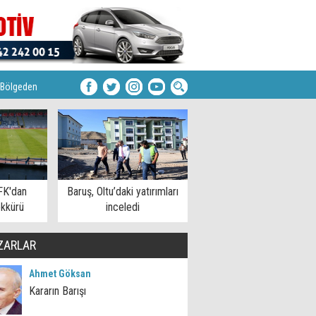
Bölgeden
FK'dan
Baruş, Oltu’daki yatırımları
kkürü
inceledi
ZARLAR
Ahmet Göksan
Kararın Barışı