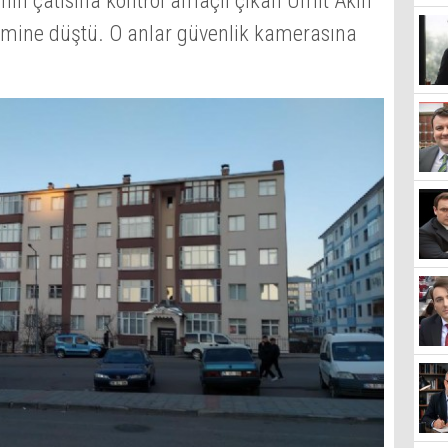
nın çatısına kontrol amaçlı çıkan Ümit Akın
emine düştü. O anlar güvenlik kamerasına