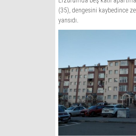
Erzurum'da beş katlı apartma
(35), dengesini kaybedince z
yansıdı.