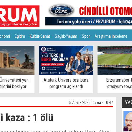
onomi
Eğitim
Kültür-Sanat
Sağlık-Yaşam
Spor
Araştırma İnceleme
Üniversitesi yeni
Atatürk Üniversitesi burs
Erzurumspor 
ilerini bekliyor
programı açıklandı
stadyum teşe
YA
5 Aralık 2025 Cuma - 10:47
 kaza : 1 ölü