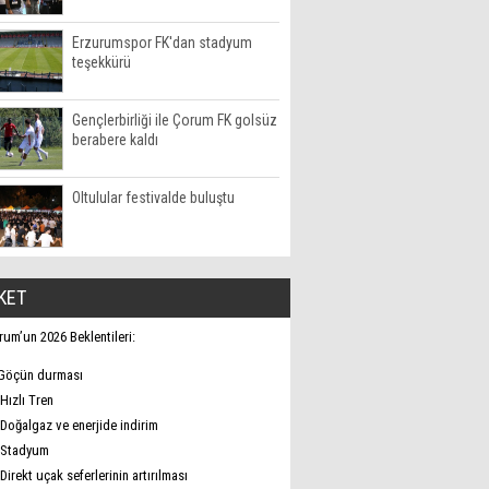
Erzurumspor FK'dan stadyum
teşekkürü
Gençlerbirliği ile Çorum FK golsüz
berabere kaldı
Oltulular festivalde buluştu
KET
rum’un 2026 Beklentileri:
Göçün durması
Hızlı Tren
Doğalgaz ve enerjide indirim
Stadyum
Direkt uçak seferlerinin artırılması