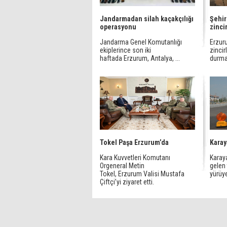
Jandarmadan silah kaçakçılığı
Şehir
operasyonu
zinci
Jandarma Genel Komutanlığı
Erzuru
ekiplerince son iki
zincir
haftada Erzurum, Antalya, ...
durma 
Tokel Paşa Erzurum’da
Karay
Kara Kuvvetleri Komutanı
Karay
Orgeneral Metin
gelen 
Tokel, Erzurum Valisi Mustafa
yürüye
Çiftçi’yi ziyaret etti.