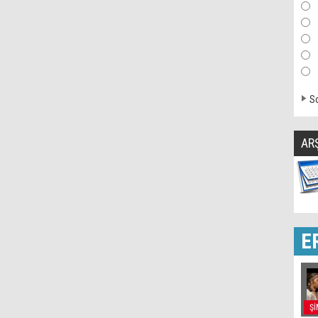
So
AR
E
Şİ