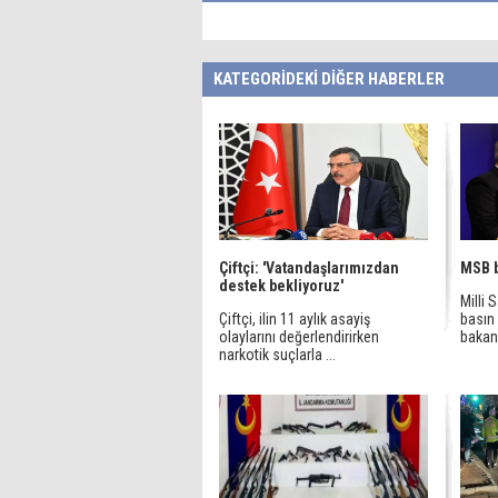
KATEGORİDEKİ DİĞER HABERLER
Çiftçi: 'Vatandaşlarımızdan
MSB b
destek bekliyoruz'
Milli 
Çiftçi, ilin 11 aylık asayiş
basın 
olaylarını değerlendirirken
bakanl
narkotik suçlarla ...