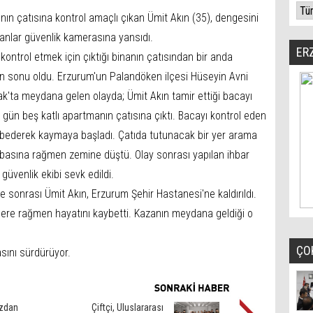
ın çatısına kontrol amaçlı çıkan Ümit Akın (35), dengesini
anlar güvenlik kamerasına yansıdı.
ER
 kontrol etmek için çıktığı binanın çatısından bir anda
n sonu oldu. Erzurum'un Palandöken ilçesi Hüseyin Avni
k'ta meydana gelen olayda; Ümit Akın tamir ettiği bacayı
i gün beş katlı apartmanın çatısına çıktı. Bacayı kontrol eden
bederek kaymaya başladı. Çatıda tutunacak bir yer arama
abasına rağmen zemine düştü. Olay sonrası yapılan ihbar
güvenlik ekibi sevk edildi.
e sonrası Ümit Akın, Erzurum Şehir Hastanesi'ne kaldırıldı.
re rağmen hayatını kaybetti. Kazanın meydana geldiği o
ÇO
asını sürdürüyor.
ızdan
Çiftçi, Uluslararası