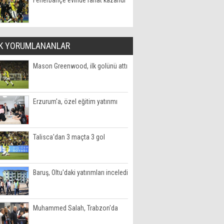
Fenerbahçe evinde rahat kazandı
K YORUMLANANLAR
Mason Greenwood, ilk golünü attı
Erzurum'a, özel eğitim yatırımı
Talisca'dan 3 maçta 3 gol
Baruş, Oltu'daki yatırımları inceledi
Muhammed Salah, Trabzon'da