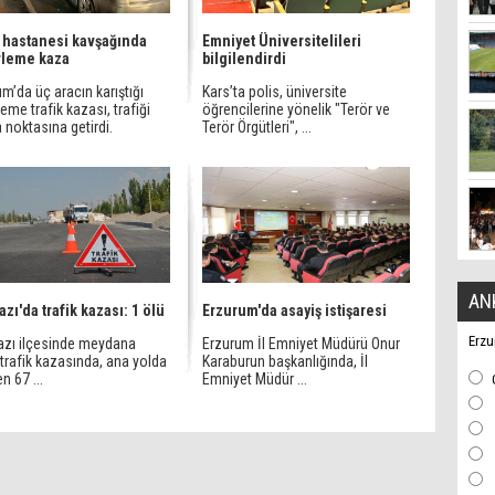
 hastanesi kavşağında
Emniyet Üniversitelileri
rleme kaza
bilgilendirdi
m’da üç aracın karıştığı
Kars’ta polis, üniversite
leme trafik kazası, trafiği
öğrencilerine yönelik "Terör ve
noktasına getirdi.
Terör Örgütleri", ...
AN
azı'da trafik kazası: 1 ölü
Erzurum'da asayiş istişaresi
Erzu
azı ilçesinde meydana
Erzurum İl Emniyet Müdürü Onur
trafik kazasında, ana yolda
Karaburun başkanlığında, İl
n 67 ...
Emniyet Müdür ...