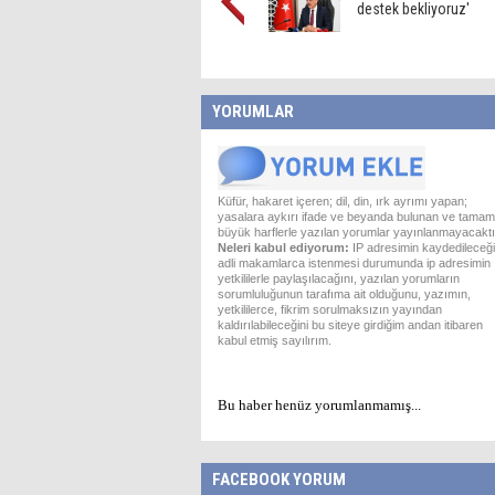
destek bekliyoruz'
YORUMLAR
Küfür, hakaret içeren; dil, din, ırk ayrımı yapan;
yasalara aykırı ifade ve beyanda bulunan ve tamam
büyük harflerle yazılan yorumlar yayınlanmayacaktı
Neleri kabul ediyorum:
IP adresimin kaydedileceği
adli makamlarca istenmesi durumunda ip adresimin
yetkililerle paylaşılacağını, yazılan yorumların
sorumluluğunun tarafıma ait olduğunu, yazımın,
yetkililerce, fikrim sorulmaksızın yayından
kaldırılabileceğini bu siteye girdiğim andan itibaren
kabul etmiş sayılırım.
Bu haber henüz yorumlanmamış...
FACEBOOK YORUM