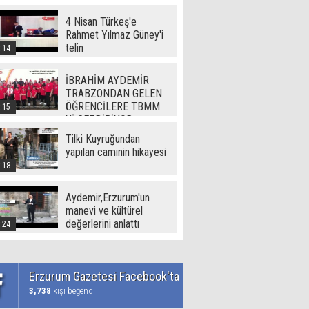
(720p)
4 Nisan Türkeş'e
Rahmet Yılmaz Güney'i
telin
:14
İBRAHİM AYDEMİR
TRABZONDAN GELEN
ÖĞRENCİLERE TBMM
:15
Yİ GEZDİRİYOR
Tilki Kuyruğundan
yapılan caminin hikayesi
:18
Aydemir,Erzurum'un
manevi ve kültürel
değerlerini anlattı
:24
Erzurum Gazetesi Facebook'ta
3,738
kişi beğendi