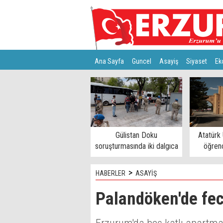
Ana Sayfa
Guncel
Asayiş
Siyaset
Ek
Türkiye
Teknoloji
Gülistan Doku
Atatürk 
soruşturmasında iki dalgıca
öğrenc
tutuklama
>
HABERLER
ASAYİŞ
Palandöken'de feci