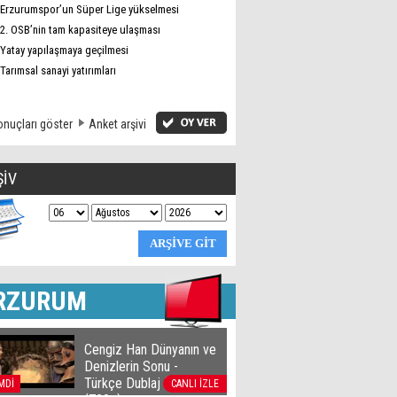
Erzurumspor’un Süper Lige yükselmesi
2. OSB’nin tam kapasiteye ulaşması
Yatay yapılaşmaya geçilmesi
Tarımsal sanayi yatırımları
nuçları göster
Anket arşivi
ŞİV
RZURUM
Cengiz Han Dünyanın ve
Denizlerin Sonu -
Türkçe Dublaj film izle
MDİ
CANLI İZLE