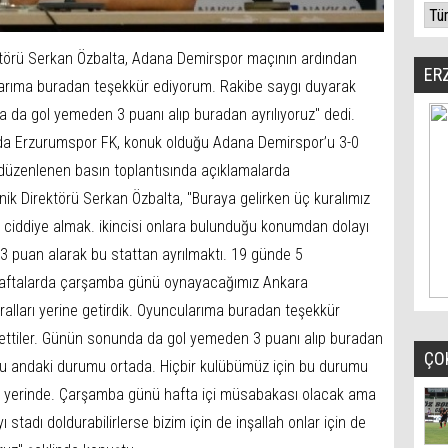
törü Serkan Özbalta, Adana Demirspor maçının ardından
ER
larıma buradan teşekkür ediyorum. Rakibe saygı duyarak
 da gol yemeden 3 puanı alıp buradan ayrılıyoruz" dedi.
ında Erzurumspor FK, konuk olduğu Adana Demirspor’u 3-0
düzenlenen basın toplantısında açıklamalarda
k Direktörü Serkan Özbalta, "Buraya gelirken üç kuralımız
ımı ciddiye almak. ikincisi onlara bulunduğu konumdan dolayı
 puan alarak bu stattan ayrılmaktı. 19 günde 5
aftalarda çarşamba günü oynayacağımız Ankara
lları yerine getirdik. Oyuncularıma buradan teşekkür
ttiler. Günün sonunda da gol yemeden 3 puanı alıp buradan
ÇO
 şu andaki durumu ortada. Hiçbir kulübümüz için bu durumu
z yerinde. Çarşamba günü hafta içi müsabakası olacak ama
ı stadı doldurabilirlerse bizim için de inşallah onlar için de