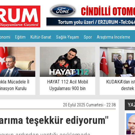
onomi
Eğitim
Kültür-Sanat
Sağlık-Yaşam
Spor
Araştırma İnceleme
lıkla Mücadele İl
HAYAT 112 Acil Mobil
KUDAKA'dan is
inasyon Kurulu
Uygulaması 900 bin
destek
toplandı
eşiğinde
YA
20 Eylül 2025 Cumartesi - 22:38
arıma teşekkür ediyorum"