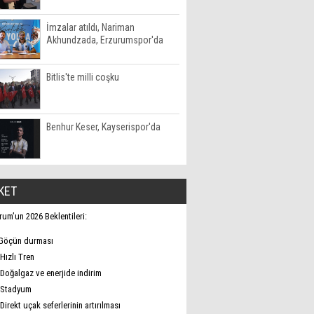
İmzalar atıldı, Nariman
Akhundzada, Erzurumspor'da
Bitlis'te milli coşku
Benhur Keser, Kayserispor'da
KET
rum’un 2026 Beklentileri:
Göçün durması
Hızlı Tren
Doğalgaz ve enerjide indirim
Stadyum
Direkt uçak seferlerinin artırılması