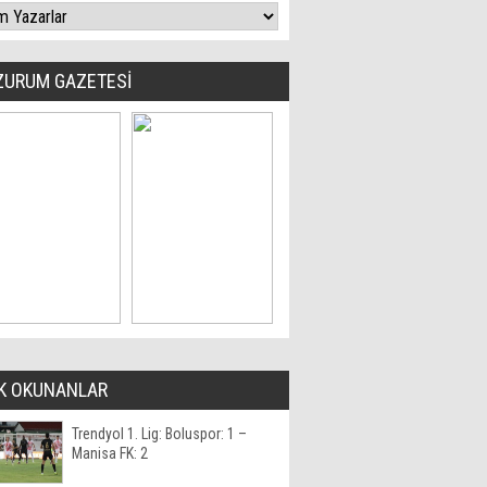
ZURUM GAZETESİ
K OKUNANLAR
Trendyol 1. Lig: Boluspor: 1 –
Manisa FK: 2