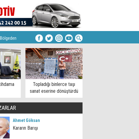
Bölgeden
tihdama
Topladığı binlerce taşı
sanat eserine dönüştürdü
ZARLAR
Ahmet Göksan
Kararın Barışı