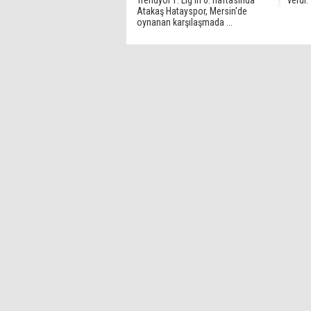
Trendyol 1. Lig'in 6. haftasında
verdi.
Atakaş Hatayspor, Mersin'de
oynanan karşılaşmada ...