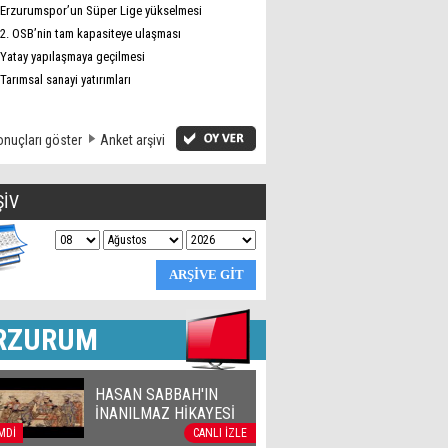
Erzurumspor’un Süper Lige yükselmesi
2. OSB’nin tam kapasiteye ulaşması
Yatay yapılaşmaya geçilmesi
Tarımsal sanayi yatırımları
nuçları göster
Anket arşivi
ŞİV
RZURUM
HASAN SABBAH'IN
İNANILMAZ HİKAYESİ
MDİ
CANLI İZLE