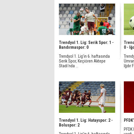
Trendyol 1. Lig: Serik Spor: 1 -
Trend
Bandırmaspor: 0
0 - Iğ
Trendyol 1. Lig'in 6. haftasında
Trendy
Serik Spor, Keçiören Aktepe
Ümrani
Stadı'nda ...
Iğdır 
Trendyol 1. Lig: Hatayspor: 2 -
PFDK’
Boluspor: 2
PFDK 