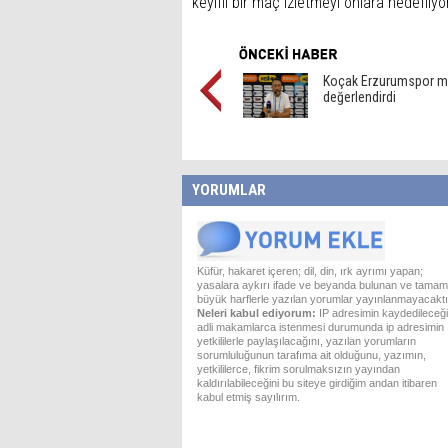
keyifli bir maç izletmeyi onlara hedefliy
Koçak Erzurumspor m
değerlendirdi
YORUMLAR
Küfür, hakaret içeren; dil, din, ırk ayrımı yapan;
yasalara aykırı ifade ve beyanda bulunan ve tamam
büyük harflerle yazılan yorumlar yayınlanmayacaktı
Neleri kabul ediyorum:
IP adresimin kaydedileceği
adli makamlarca istenmesi durumunda ip adresimin
yetkililerle paylaşılacağını, yazılan yorumların
sorumluluğunun tarafıma ait olduğunu, yazımın,
yetkililerce, fikrim sorulmaksızın yayından
kaldırılabileceğini bu siteye girdiğim andan itibaren
kabul etmiş sayılırım.