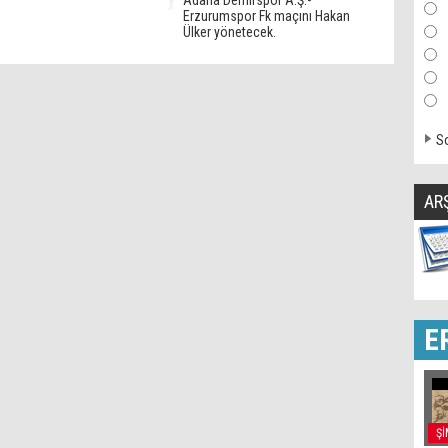
Adana Demirspor A.Ş.-
Erzurumspor Fk maçını Hakan
Ülker yönetecek.
So
AR
E
Şİ