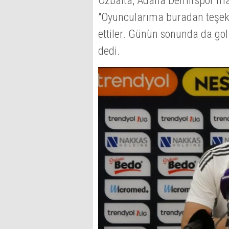
Özbalta, Adana Demirspor ma
"Oyuncularıma buradan teşek
ettiler. Günün sonunda da gol
dedi.