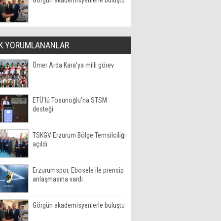
Görgün akademisyenlerle buluştu
K YORUMLANANLAR
Ömer Arda Kara'ya milli görev
ETÜ'lü Tosunoğlu'na STSM
desteği
TSKGV Erzurum Bölge Temsilciliği
açıldı
Erzurumspor, Ebosele ile prensip
anlaşmasına vardı
Görgün akademisyenlerle buluştu