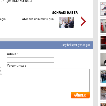
oruz" şeklinde konuştu.
açını
Alkır ailesinin mutlu günü
Onay bekleyen yorum yok.
ı
r.
ni,