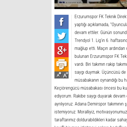
Erzurumspor FK Teknik Direk
yaptığı açıklamada, "Oyuncu
devam ettiler. Günün sonunda
Trendyol 1. Lig'in 6. haftas
mağlup etti. Maçın ardından 
bulunan Erzurumspor FK Tekni
vardı. Biri takımın rakip tak
saygı duymak. Üçüncüsü de 3
müsabakanın oynandığı bu h
Keçiörengücü müsabakası öncesi bu kura
ediyorum. Rakibe saygı duyarak devam e
ayrılıyoruz. Adana Demirspor takımının
istemiyoruz. Moralliyiz, motivasyonumu
taraftarımız doldurabildikleri kadar sahay