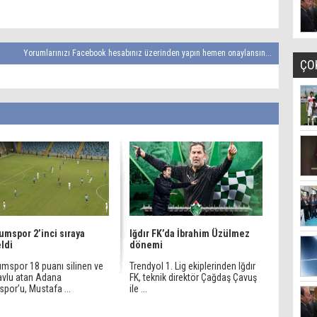
Yorumlarınızı Facebook hesabınız üzerinden yapın hemen onaylansın...
ÇO
umspor 2’inci sıraya
Iğdır FK’da İbrahim Üzülmez
ldi
dönemi
umspor 18 puanı silinen ve
Trendyol 1. Lig ekiplerinden Iğdır
havlu atan Adana
FK, teknik direktör Çağdaş Çavuş
por’u, Mustafa ...
ile ...