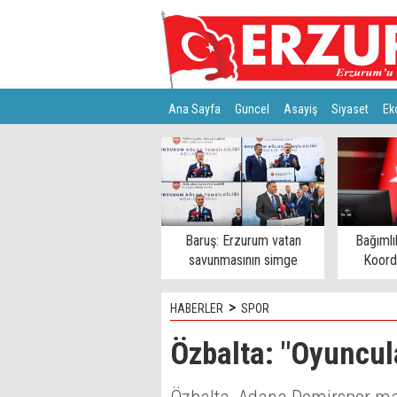
Ana Sayfa
Guncel
Asayiş
Siyaset
Ek
Türkiye
Teknoloji
Baruş: Erzurum vatan
Bağımlı
savunmasının simge
Koord
şehirlerinden
>
HABERLER
SPOR
Özbalta: "Oyuncul