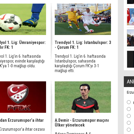
yol 1. Lig: Ümraniyespor:
Trendyol 1. Lig: İstanbulspor: 3
dır FK: 1
- Çorum FK: 1
ol 1. Lig’in 6. haftasında
Trendyol 1. Lig’in 6. haftasında
yespor, evinde karşılaştığı
İstanbulspor, sahasında
FK’ya 1-0 mağlup oldu.
karşılaştığı Çorum FK’yı 3-1
mağlup etti.
AN
Erzu
dan Erzurumspor’a ihtar
A.Demir - Erzurumspor maçını
Ülker yönetecek
Erzurumspor’a ihtar cezası