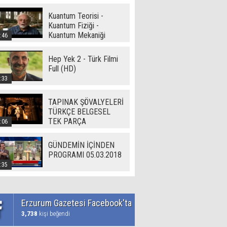
Kuantum Teorisi -
Kuantum Fiziği -
Kuantum Mekaniği
:46
Hep Yek 2 - Türk Filmi
Full (HD)
:33
TAPINAK ŞÖVALYELERİ
TÜRKÇE BELGESEL
TEK PARÇA
:06
GÜNDEMİN İÇİNDEN
PROGRAMI 05.03.2018
:35
Erzurum Gazetesi Facebook'ta
3,738
kişi beğendi