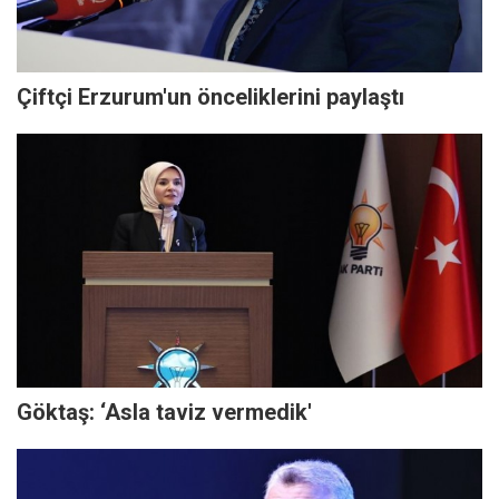
Çiftçi Erzurum'un önceliklerini paylaştı
Göktaş: ‘Asla taviz vermedik'