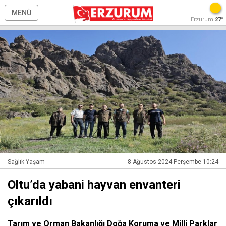
MENÜ
Erzurum
27°
Sağlık-Yaşam
8 Ağustos 2024 Perşembe 10:24
Oltu’da yabani hayvan envanteri
çıkarıldı
Tarım ve Orman Bakanlığı Doğa Koruma ve Milli Parklar