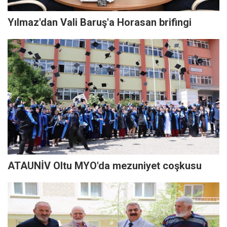
Yılmaz'dan Vali Baruş'a Horasan brifingi
ATAUNİV Oltu MYO'da mezuniyet coşkusu