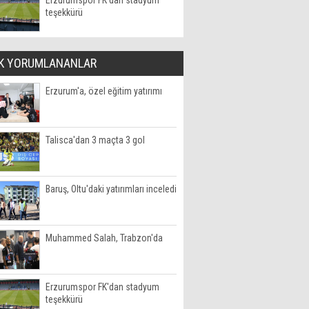
Erzurumspor FK'dan stadyum
teşekkürü
K YORUMLANANLAR
Erzurum'a, özel eğitim yatırımı
Talisca'dan 3 maçta 3 gol
Baruş, Oltu'daki yatırımları inceledi
Muhammed Salah, Trabzon'da
Erzurumspor FK'dan stadyum
teşekkürü