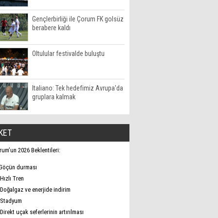
Gençlerbirliği ile Çorum FK golsüz
berabere kaldı
Oltulular festivalde buluştu
Italiano: Tek hedefimiz Avrupa'da
gruplara kalmak
KET
rum’un 2026 Beklentileri:
Göçün durması
Hızlı Tren
Doğalgaz ve enerjide indirim
Stadyum
Direkt uçak seferlerinin artırılması