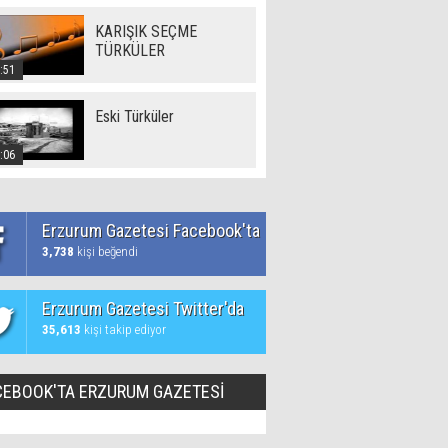
KARIŞIK SEÇME
TÜRKÜLER
:51
Eski Türküler
:06
Erzurum Gazetesi Facebook'ta
3,738
kişi beğendi
Erzurum Gazetesi Twitter'da
35,613
kişi takip ediyor
CEBOOK'TA ERZURUM GAZETESİ