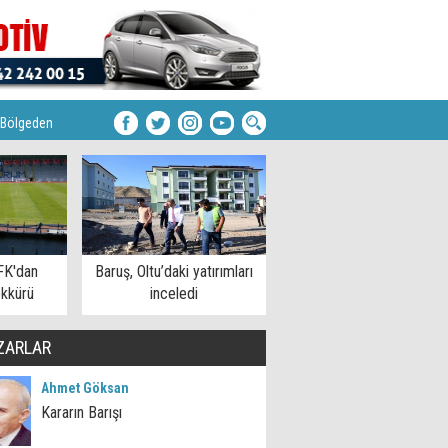
Bölgeden
FK'dan
Baruş, Oltu’daki yatırımları
kkürü
inceledi
ZARLAR
Ahmet Göksan
Kararın Barışı