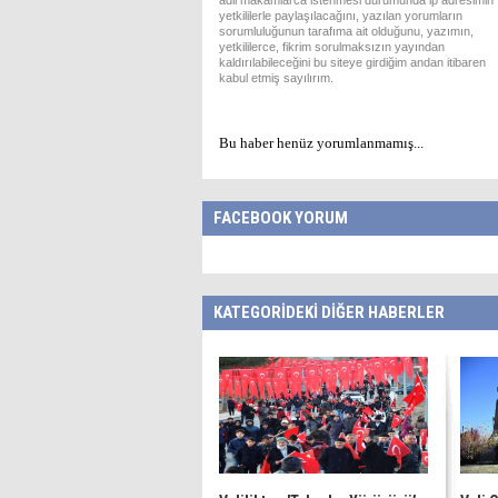
adli makamlarca istenmesi durumunda ip adresimin
yetkililerle paylaşılacağını, yazılan yorumların
sorumluluğunun tarafıma ait olduğunu, yazımın,
yetkililerce, fikrim sorulmaksızın yayından
kaldırılabileceğini bu siteye girdiğim andan itibaren
kabul etmiş sayılırım.
Bu haber henüz yorumlanmamış...
FACEBOOK YORUM
KATEGORİDEKİ DİĞER HABERLER