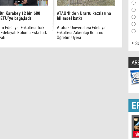
 Dr. Karabey 12 bin 680
ATAUNİ’den Urartu kazılarına
 ETÜ’ye bağışladı
bilimsel katkı
um Edebiyat Fakültesi Türk
Atatürk Üniversitesi Edebiyat
e Edebiyatı Bölümü Eski Türk
Fakültesi Arkeoloji Bölümü
tı ...
Öğretim Üyesi ...
So
AR
E
Şİ