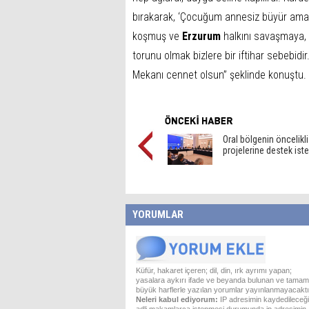
bırakarak, ‘Çocuğum annesiz büyür ama v
koşmuş ve
Erzurum
halkını savaşmaya, 
torunu olmak bizlere bir iftihar sebebidir
Mekanı cennet olsun” şeklinde konuştu.
Oral bölgenin öncelikli
projelerine destek iste
YORUMLAR
Küfür, hakaret içeren; dil, din, ırk ayrımı yapan;
yasalara aykırı ifade ve beyanda bulunan ve tamam
büyük harflerle yazılan yorumlar yayınlanmayacaktı
Neleri kabul ediyorum:
IP adresimin kaydedileceği