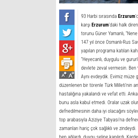
93 Harbi sırasında
Erzurum
'
karşı
Erzurum
'daki halk dir
torunu Güner Yamanlı, "Nene 
147 yıl önce Osmanlı-Rus Sava
yapılan programa katılan ka
"Heyecanlı, duygulu ve gururl
devlete zeval vermesin. Ben
Aynı evdeydik. Evimiz müze gi
düzenlenen bir törenle Türk Milleti'nin a
hastalığına yakalandı ve vefat etti. An
bunu asla kabul etmedi. Oralar uzak olur
defnedilmesinin daha iyi olacağını söyl
top arabasıyla Aziziye Tabyası'na defned
zamanları hariç çok sağlıklı ve zindeydi.
hep ağlardı, duygu seline kapılırdı. Kard