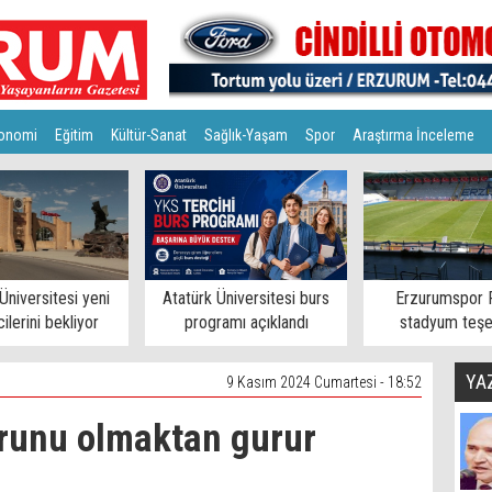
onomi
Eğitim
Kültür-Sanat
Sağlık-Yaşam
Spor
Araştırma İnceleme
Üniversitesi yeni
Atatürk Üniversitesi burs
Erzurumspor 
ilerini bekliyor
programı açıklandı
stadyum teşe
YA
9 Kasım 2024 Cumartesi - 18:52
orunu olmaktan gurur