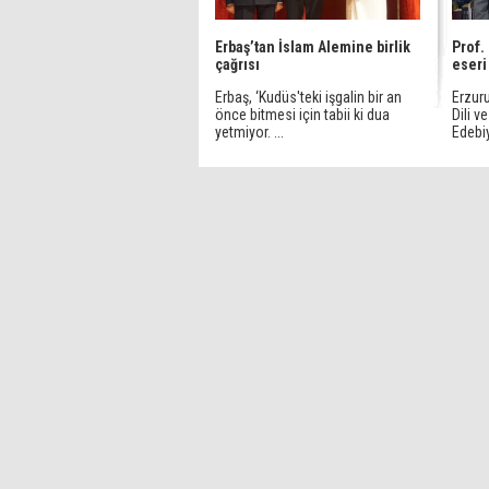
Erbaş’tan İslam Alemine birlik
Prof.
çağrısı
eseri
Erbaş, ‘Kudüs'teki işgalin bir an
Erzur
önce bitmesi için tabii ki dua
Dili v
yetmiyor. ...
Edebiya