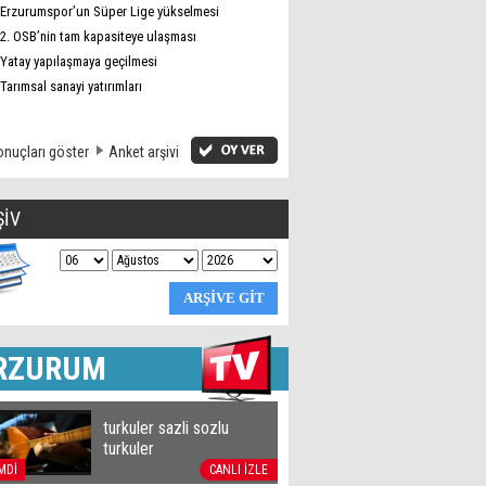
Erzurumspor’un Süper Lige yükselmesi
2. OSB’nin tam kapasiteye ulaşması
Yatay yapılaşmaya geçilmesi
Tarımsal sanayi yatırımları
nuçları göster
Anket arşivi
ŞİV
RZURUM
turkuler sazli sozlu
turkuler
MDİ
CANLI İZLE