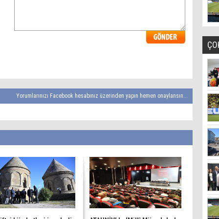
ÇO
Yorumlarınızı Facebook hesabınız üzerinden yapın hemen onaylansın...