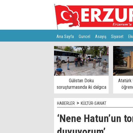
Ana Sayfa
Guncel
Asayiş
Siyaset
Ek
Türkiye
Teknoloji
Gülistan Doku
Atatürk 
soruşturmasında iki dalgıca
öğrenc
tutuklama
>
HABERLER
KÜLTÜR-SANAT
‘Nene Hatun’un t
duyuyorum’