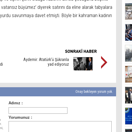
atansız büyümez' diyerek satırını da eline alarak tabyalara
yurdu savunmaya davet etmişti. Böyle bir kahraman kadının
.
Aydemir: Atatürk’ü Şükranla
di
yad ediyoruz
Onay bekleyen yorum yok.
ı
r.
ni,