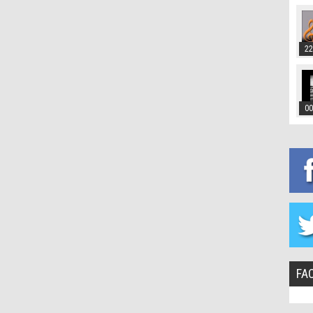
22
00
FA