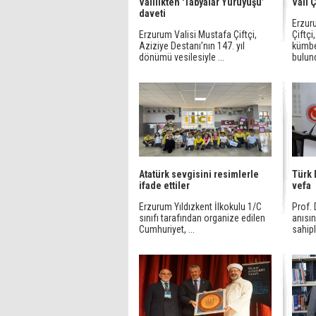
Valilikten 'Tabyalar Yürüyüşü’
Vali 
daveti
Erzur
Erzurum Valisi Mustafa Çiftçi,
Çiftçi
Aziziye Destanı’nın 147. yıl
kümbe
dönümü vesilesiyle ...
bulun
Atatürk sevgisini resimlerle
Türk 
ifade ettiler
vefa
Erzurum Yıldızkent İlkokulu 1/C
Prof.
sınıfı tarafından organize edilen
anısın
Cumhuriyet, ...
sahipl