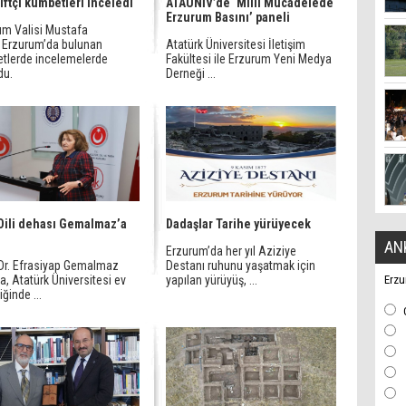
Çiftçi kümbetleri inceledi
ATAUNİV’de ‘Millî Mücadelede
Erzurum Basını’ paneli
um Valisi Mustafa
, Erzurum’da bulunan
Atatürk Üniversitesi İletişim
tlerde incelemelerde
Fakültesi ile Erzurum Yeni Medya
du.
Derneği ...
Dili dehası Gemalmaz’a
Dadaşlar Tarihe yürüyecek
AN
Erzurum’da her yıl Aziziye
 Dr. Efrasiyap Gemalmaz
Destanı ruhunu yaşatmak için
a, Atatürk Üniversitesi ev
yapılan yürüyüş, ...
Erzu
iğinde ...