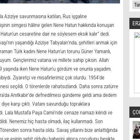
da Aziziye savunmasına katılan, Rus işgaline
ER
enişinin simgesi hâline gelen Nene Hatun hakkında konuşan
Hatun'un cesaretine dair ne söylesem eksik kalır" dedi.
şı'nın yaşandığı Aziziye Tabyaları'nda, şehitleri anmak için
hraman Türk kadını Nene Hatun'un torunu Güner Yamanlı,
uyum. Gençlerimiz vatana ve millete sahip çıksın. Allah
 9 yaşında iken Nene Hatun'u gördüm ve onunla yaşadım.
biydi. Ziyaretçi ve misafirlerimiz çok olurdu. 1954'de
nnesi seçildi. O törenlerde rahatsızlandı. Daha sonra zatürre
kara'da Anıtkabir'de defnedilmesi gündeme geldi ama dedem
 diye karşı çıktı. Vatanı savunduğu topraklara
ÇO
edi. Lala Mustafa Paşa Camii'nde cenaze namazı kılındı ve
ildi. Nenemiz hiç hasta olmadı, ilaç kullanmadı. Son
 Törenden sonra hasta oldu. Savaş yıllarını bize anlattığında
eşi ve eşinin şehit olduğu haberini alınca çocuğunu beşikte