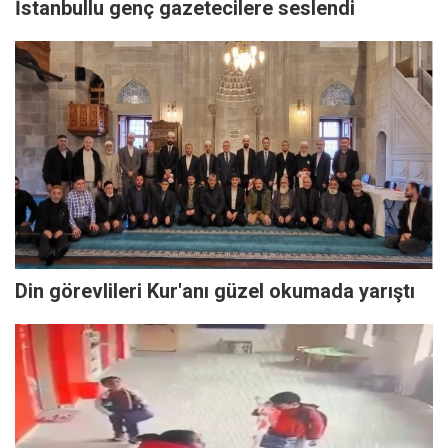
İstanbullu genç gazetecilere seslendi
Din görevlileri Kur'anı güzel okumada yarıştı