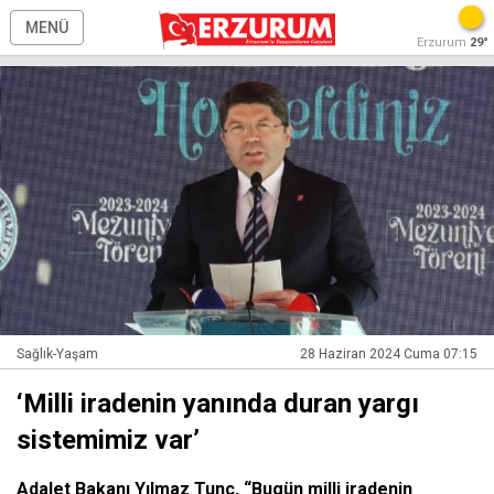
MENÜ
Erzurum
29°
Sağlık-Yaşam
28 Haziran 2024 Cuma 07:15
‘Milli iradenin yanında duran yargı
sistemimiz var’
Adalet Bakanı Yılmaz Tunç, “Bugün milli iradenin