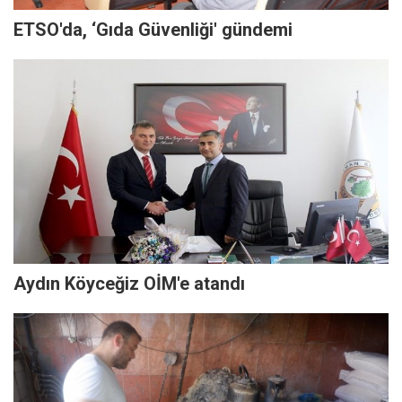
ETSO'da, ‘Gıda Güvenliği' gündemi
Aydın Köyceğiz OİM'e atandı