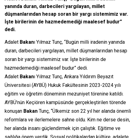
yanında duran, darbecileri yargılayan, millet
düşmanlarından hesap soran bir yargı sistemimiz var.
İşte birilerinin de hazmedemediği maalesef budur”
dedi.
Adalet
Bakan
ı Yılmaz Tunç, “Bugün milli iradenin yanında
duran, darbecileri yargılayan, millet düşmanlarından hesap
soran bir yargı sistemimiz var. İşte birilerinin de
hazmedemediği maalesef budur” dedi.
Adalet
Bakan
ı Yılmaz Tunç, Ankara Yıldırım Beyazıt
Üniversitesi (AYBÜ) Hukuk Fakültesinin 2023-2024 yılı
eğitim ve öğretim döneminin mezuniyet törenine katıldı.
AYBÜ’nün Keçiören kampüsünde gerçekleştirilen törende
konuşan
Bakan
Tunç, “Ülkemiz son 22 yıl her alanda önemli
reformlara ve ilerlemelere sahne oldu. Kim ne derse desin,
her alanda insanı güçlendirmek için çalıştık. Eğitime ve
sağlığa önem verdik. Sosyal politikalardan kültüre, adalete,