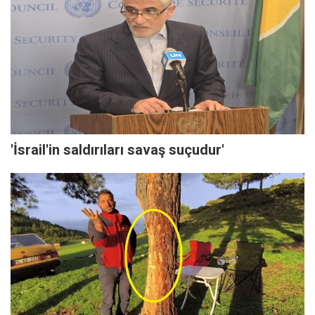
'İsrail'in saldırıları savaş suçudur'