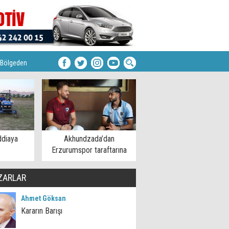
Bölgeden
ddiaya
Akhundzada’dan
Erzurumspor taraftarına
mesaj
ZARLAR
Ahmet Göksan
Kararın Barışı