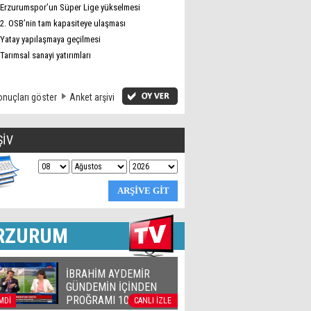
Erzurumspor’un Süper Lige yükselmesi
2. OSB’nin tam kapasiteye ulaşması
Yatay yapılaşmaya geçilmesi
Tarımsal sanayi yatırımları
nuçları göster
Anket arşivi
ŞİV
RZURUM
İBRAHİM AYDEMİR
GÜNDEMİN İÇİNDEN
PROĞRAMI 10 04 2018
MDİ
CANLI İZLE