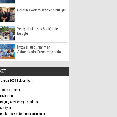
Görgün akademisyenlerle buluştu
Yeşilyurtlular Köy Şenliğinde
buluştu
İmzalar atıldı, Nariman
Akhundzada, Erzurumspor'da
KET
rum’un 2026 Beklentileri:
Göçün durması
Hızlı Tren
Doğalgaz ve enerjide indirim
Stadyum
Direkt uçak seferlerinin artırılması