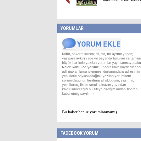
YORUMLAR
Küfür, hakaret içeren; dil, din, ırk ayrımı yapan;
yasalara aykırı ifade ve beyanda bulunan ve tamam
büyük harflerle yazılan yorumlar yayınlanmayacaktı
Neleri kabul ediyorum:
IP adresimin kaydedileceği
adli makamlarca istenmesi durumunda ip adresimin
yetkililerle paylaşılacağını, yazılan yorumların
sorumluluğunun tarafıma ait olduğunu, yazımın,
yetkililerce, fikrim sorulmaksızın yayından
kaldırılabileceğini bu siteye girdiğim andan itibaren
kabul etmiş sayılırım.
Bu haber henüz yorumlanmamış...
FACEBOOK YORUM