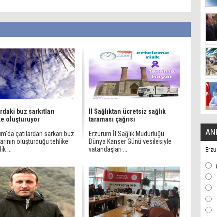
rdaki buz sarkıtları
İl Sağlıktan ücretsiz sağlık
ke oluşturuyor
taraması çağrısı
AN
um'da çatılardan sarkan buz
Erzurum İl Sağlık Müdürlüğü
larının oluşturduğu tehlike
Dünya Kanser Günü vesilesiyle
k ...
vatandaşları ...
Erzu