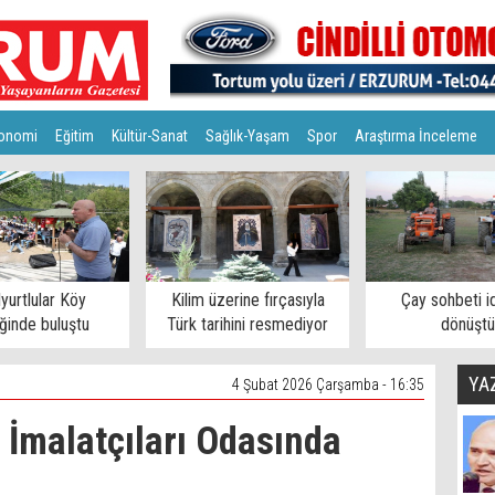
onomi
Eğitim
Kültür-Sanat
Sağlık-Yaşam
Spor
Araştırma İnceleme
lyurtlular Köy
Kilim üzerine fırçasıyla
Çay sohbeti i
iğinde buluştu
Türk tarihini resmediyor
dönüştü
YA
4 Şubat 2026 Çarşamba - 16:35
 İmalatçıları Odasında