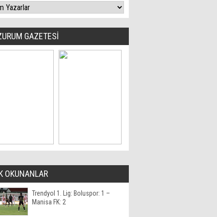
ZURUM GAZETESİ
K OKUNANLAR
Trendyol 1. Lig: Boluspor: 1 –
Manisa FK: 2