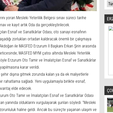
ını yoran Mesleki Yeterlilik Belgesi sınav süreci tarihe
ER
ınav ve kayıt artık Oda da gerçekleştirilecek.
ıları Esnaf ve Sanatkârlar Odası, oto sanayi esnafının
yaşadığı zorlukları ortadan kaldıracak önemli bir çalışmaya
Akdoğan ile MASFED Erzurum İl Başkanı Erkan Şirin arasında
neticesinde, MASFED MYM çatısı altında Mesleki Yeterlilik
böyle Erzurum Oto Tamir ve İmalatçıları Esnaf ve Sanatkârlar
yapılmasına karar verildi.
 şehir dışına gitmek zorunda kalan ya da ek maliyetlerle
bir rahatlama sağladı. Yeni uygulamayla birlikte esnaf;
vantaj elde edecek.
ÇO
zurum Oto Tamir ve İmalatçıları Esnaf ve Sanatkârlar Odası
 yanında olduklarını vurgulayarak şunları söyledi: "Mesleki
bir zorunluluk haline geldi. Ancak bu süreçte yaşanan ulaşım ve