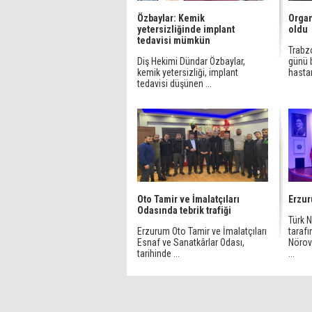
Özbaylar: Kemik
Organ
yetersizliğinde implant
oldu
tedavisi mümkün
Trabz
Diş Hekimi Dündar Özbaylar,
günü 
kemik yetersizliği, implant
hastan
tedavisi düşünen ...
Oto Tamir ve İmalatçıları
Erzur
Odasında tebrik trafiği
Türk N
Erzurum Oto Tamir ve İmalatçıları
taraf
Esnaf ve Sanatkârlar Odası,
Nörov
tarihinde ...
...