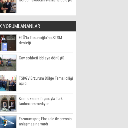
Görgün akademisyenlerle buluştu
K YORUMLANANLAR
ETÜ'lü Tosunoğlu'na STSM
desteği
Çay sohbeti iddiaya dönüştü
TSKGV Erzurum Bölge Temsilciliği
açıldı
Kilim üzerine fırçasıyla Türk
tarihini resmediyor
Erzurumspor, Ebosele ile prensip
anlaşmasına vardı