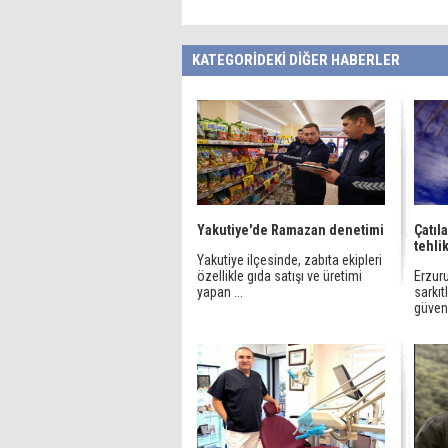
KATEGORİDEKİ DİĞER HABERLER
Yakutiye'de Ramazan denetimi
Çatıla
tehli
Yakutiye ilçesinde, zabıta ekipleri
özellikle gıda satışı ve üretimi
Erzur
yapan ...
sarkıt
güvenli