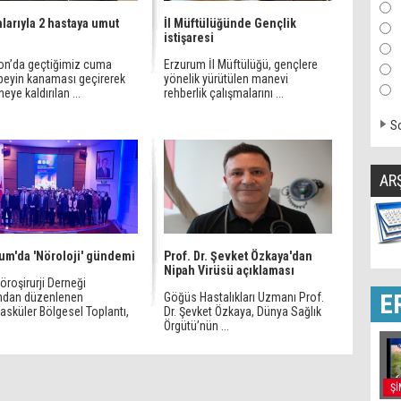
larıyla 2 hastaya umut
İl Müftülüğünde Gençlik
istişaresi
on’da geçtiğimiz cuma
Erzurum İl Müftülüğü, gençlere
beyin kanaması geçirerek
yönelik yürütülen manevi
eye kaldırılan ...
rehberlik çalışmalarını ...
So
AR
um'da 'Nöroloji' gündemi
Prof. Dr. Şevket Özkaya'dan
Nipah Virüsü açıklaması
öroşirurji Derneği
E
ından düzenlenen
Göğüs Hastalıkları Uzmanı Prof.
asküler Bölgesel Toplantı,
Dr. Şevket Özkaya, Dünya Sağlık
Örgütü’nün ...
Şİ