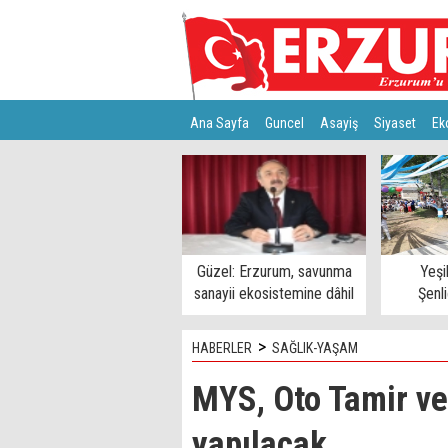
Ana Sayfa
Guncel
Asayiş
Siyaset
Ek
Türkiye
Teknoloji
Güzel: Erzurum, savunma
Yeşi
sanayii ekosistemine dâhil
Şenl
edilmeli
>
HABERLER
SAĞLIK-YAŞAM
MYS, Oto Tamir ve
yapılacak