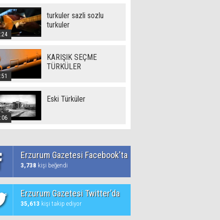
turkuler sazli sozlu
turkuler
:24
KARIŞIK SEÇME
TÜRKÜLER
:51
Eski Türküler
:06
Erzurum Gazetesi Facebook'ta
3,738
kişi beğendi
Erzurum Gazetesi Twitter'da
35,613
kişi takip ediyor