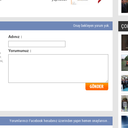
ÇO
Onay bekleyen yorum yok.
ı
r.
ni,
Yorumlarınızı Facebook hesabınız üzerinden yapın hemen onaylansın...