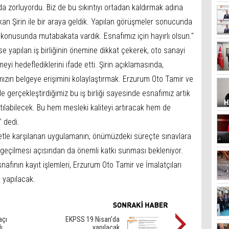
da zorluyordu. Biz de bu sıkıntıyı ortadan kaldırmak adına
n Şirin ile bir araya geldik. Yapılan görüşmeler sonucunda
konusunda mutabakata vardık. Esnafımız için hayırlı olsun."
e yapılan iş birliğinin önemine dikkat çekerek, oto sanayi
eyi hedeflediklerini ifade etti. Şirin açıklamasında,
mızın belgeye erişimini kolaylaştırmak. Erzurum Oto Tamir ve
le gerçekleştirdiğimiz bu iş birliği sayesinde esnafımız artık
atılabilecek. Bu hem mesleki kaliteyi artıracak hem de
" dedi.
tle karşılanan uygulamanın, önümüzdeki süreçte sınavlara
ne geçilmesi açısından da önemli katkı sunması bekleniyor.
afının kayıt işlemleri, Erzurum Oto Tamir ve İmalatçıları
 yapılacak.
açı
EKPSS 19 Nisan’da
ı
yapılacak