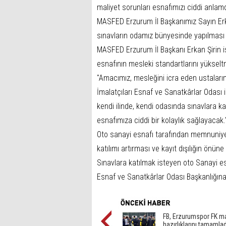
maliyet sorunları esnafımızı ciddi anlam
MASFED Erzurum İl Başkanımız Sayın Erka
sınavların odamız bünyesinde yapılması 
MASFED Erzurum İl Başkanı Erkan Şirin is
esnafının mesleki standartlarını yükseltm
"Amacımız, mesleğini icra eden ustaları
İmalatçıları Esnaf ve Sanatkârlar Odası i
kendi ilinde, kendi odasında sınavlara k
esnafımıza ciddi bir kolaylık sağlayacak.
Oto sanayi esnafı tarafından memnuniye
katılımı artırması ve kayıt dışılığın önü
Sınavlara katılmak isteyen oto Sanayi esn
Esnaf ve Sanatkârlar Odası Başkanlığına
FB, Erzurumspor FK m
hazırlıklarını tamamlad