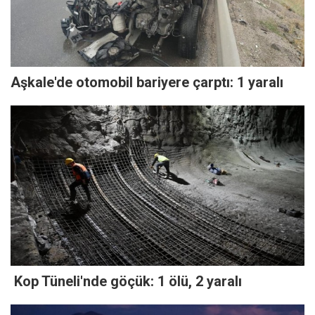
Aşkale'de otomobil bariyere çarptı: 1 yaralı
Kop Tüneli'nde göçük: 1 ölü, 2 yaralı