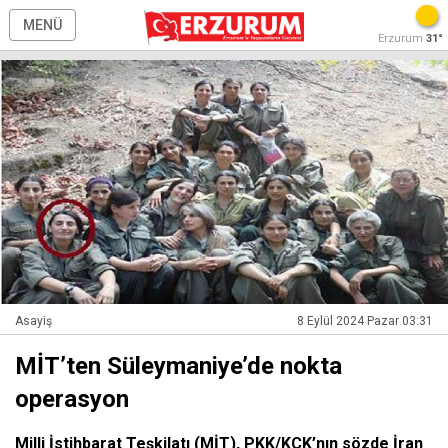
MENÜ
Erzurum
31°
Asayiş
8 Eylül 2024 Pazar 03:31
MİT’ten Süleymaniye’de nokta
operasyon
Milli İstihbarat Teşkilatı (MİT), PKK/KCK’nın sözde İran