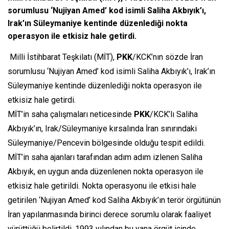
sorumlusu ‘Nujiyan Amed’ kod isimli Saliha Akbıyık’ı,
Irak’ın Süleymaniye kentinde düzenlediği nokta
operasyon ile etkisiz hale getirdi.
Milli İstihbarat Teşkilatı (MİT),
PKK
/KCK’nın sözde İran
sorumlusu ‘Nujiyan Amed’ kod isimli Saliha Akbıyık’ı, Irak’ın
Süleymaniye kentinde düzenlediği nokta operasyon ile
etkisiz hale getirdi.
MİT’in saha çalışmaları neticesinde
PKK
/KCK’lı Saliha
Akbıyık’ın, Irak/Süleymaniye kırsalında İran sınırındaki
Süleymaniye/Pencevin bölgesinde olduğu tespit edildi.
MİT’in saha ajanları tarafından adım adım izlenen Saliha
Akbıyık, en uygun anda düzenlenen nokta operasyon ile
etkisiz hale getirildi. Nokta operasyonu ile etkisi hale
getirilen ‘Nujiyan Amed’ kod Saliha Akbıyık’ın terör örgütünün
İran yapılanmasında birinci derece sorumlu olarak faaliyet
yürüttüğü belirtildi. 1993 yılından bu yana örgüt içinde