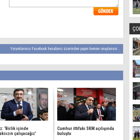
ÇO
Yorumlarınızı Facebook hesabınız üzerinden yapın hemen onaylansın...
z: 'Birlik içinde
Cumhur ittifakı SKM açılışında
ksızın çalışacağız'
buluştu