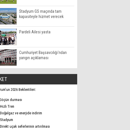
Stadyum GS maçında tam
kapasiteyle hizmet verecek
Pardeli Ailesi yasta
Cumhuriyet Başsavcılığı'ndan
yangın açıklaması
KET
rum’un 2026 Beklentileri:
Göçün durması
Hızlı Tren
Doğalgaz ve enerjide indirim
Stadyum
Direkt uçak seferlerinin artırılması