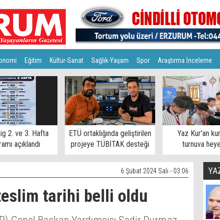
onomi
Eğitim
Kültür-Sanat
Sağlık-Yaşam
Spor
Araştırma İnceleme
ig 2. ve 3. Hafta
ETÜ ortaklığında geliştirilen
Yaz Kur'an ku
amı açıklandı
projeye TÜBİTAK desteği
turnuva hey
YA
6 Şubat 2024 Salı - 03:06
eslim tarihi belli oldu