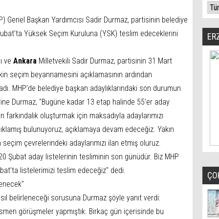
HP) Genel Başkan Yardımcısı Sadir Durmaz, partisinin belediye
 Şubat’ta Yüksek Seçim Kuruluna (YSK) teslim edeceklerini
ER
ı ve
Ankara
Milletvekili Sadir Durmaz, partisinin 31 Mart
lişkin seçim beyannamesini açıklamasının ardından
tladı. MHP’de belediye başkan adaylıklarındaki son durumun
ine Durmaz, "Bugüne kadar 13 etap halinde 55’er aday
çin farkındalık oluşturmak için maksadıyla adaylarımızı
açıklamış bulunuyoruz, açıklamaya devam edeceğiz. Yakın
eçim çevrelerindeki adaylarımızı ilan etmiş oluruz.
20 Şubat aday listelerinin tesliminin son günüdür. Biz MHP
at’ta listelerimizi teslim edeceğiz" dedi.
ÇO
rlenecek"
asıl belirleneceği sorusuna Durmaz şöyle yanıt verdi:
ısmen görüşmeler yapmıştık. Birkaç gün içerisinde bu