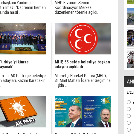
rbaşkanı Yardımcısı
MHP Erzurum Seçim
t Yılmaz, “Depremin hemen
Koordinasyon Merkezi
ında nasıl ...
düzenlenen törenle açıldı.
‘Türkiye’yi kimse
MHP, 55 belde belediye başkan
ayacak’
adayını açıkladı
m'da, AK Parti ilçe belediye
Milliyetçi Hareket Partisi (MHP),
n adayları, Kazım Karabekir
31 Mart Mahalli İdareler Seçimine
AN
.
ilişkin ...
Erzu