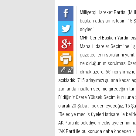
Milliyetçi Hareket Partisi (M
başkan adayları listesini 15
söyledi.
MHP Genel Başkan Yardımcıs
Mahalli İdareler Seçimi’ne i
gazetecilerin sorularını yanı
ne olduğunun sorulması üzer
olmak üzere, 55’inci yılımız i
açıkladık. 715 adayımızı şu ana kadar 
zamanda inşallah seçime gireceğim tüm s
Bildiğiniz üzere Yüksek Seçim Kuruluna 
olarak 20 Şubat’ı beklemeyeceğiz, 15 Şub
"Belediye meclis üyeleri istişare ile beli
AK Parti ile belediye meclis üyelerinin n
"AK Parti ile bu konuda daha önceden k