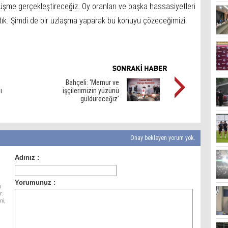
şme gerçekleştireceğiz. Oy oranları ve başka hassasiyetleri
tık. Şimdi de bir uzlaşma yaparak bu konuyu çözeceğimizi
Bahçeli: ‘Memur ve
ı
işçilerimizin yüzünü
güldüreceğiz’
Onay bekleyen yorum yok.
ı
r.
ni,