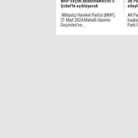
MHP seçim beyannamesini 5
AK Pa
Şubat'ta açıklayacak
adayl
Milliyetçi Hareket Partisi (MHP),
AK Par
31 Mart 2024 Mahalli İdareler
başkan
Seçimleri'ne ...
Parti İl