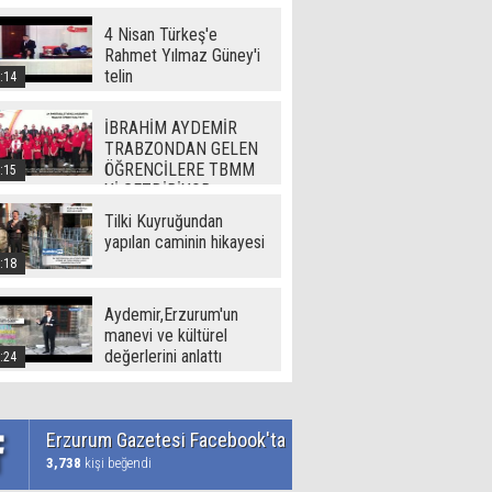
(720p)
4 Nisan Türkeş'e
Rahmet Yılmaz Güney'i
telin
:14
İBRAHİM AYDEMİR
TRABZONDAN GELEN
ÖĞRENCİLERE TBMM
:15
Yİ GEZDİRİYOR
Tilki Kuyruğundan
yapılan caminin hikayesi
:18
Aydemir,Erzurum'un
manevi ve kültürel
değerlerini anlattı
:24
Erzurum Gazetesi Facebook'ta
3,738
kişi beğendi