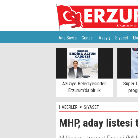
Ana Sayfa
Guncel
Asayiş
Siyaset
Ek
Türkiye
Teknoloji
Aziziye Belediyesinden
Süper L
Erzurum'da bir ilk
progr
>
HABERLER
SİYASET
MHP, aday listesi t