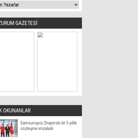
ZURUM GAZETESİ
K OKUNANLAR
Samsunspor, Drapinski ile 5 yıllık
sözleşme imzaladı