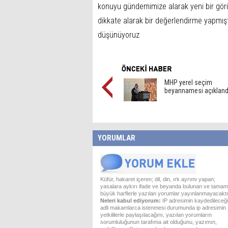
konuyu gündemimize alarak yeni bir görü
dikkate alarak bir değerlendirme yapmış
düşünüyoruz
MHP yerel seçim
beyannamesi açıkland
YORUMLAR
Küfür, hakaret içeren; dil, din, ırk ayrımı yapan;
yasalara aykırı ifade ve beyanda bulunan ve tamam
büyük harflerle yazılan yorumlar yayınlanmayacaktı
Neleri kabul ediyorum:
IP adresimin kaydedileceği
adli makamlarca istenmesi durumunda ip adresimin
yetkililerle paylaşılacağını, yazılan yorumların
sorumluluğunun tarafıma ait olduğunu, yazımın,