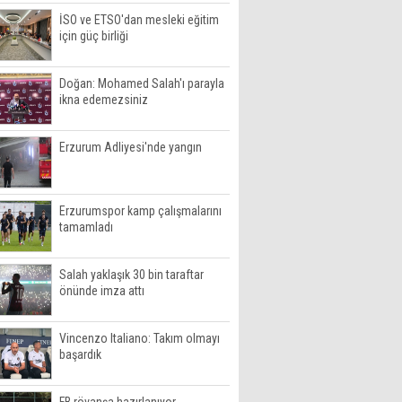
İSO ve ETSO'dan mesleki eğitim
için güç birliği
Doğan: Mohamed Salah'ı parayla
ikna edemezsiniz
Erzurum Adliyesi'nde yangın
Erzurumspor kamp çalışmalarını
tamamladı
Salah yaklaşık 30 bin taraftar
önünde imza attı
Vincenzo Italiano: Takım olmayı
başardık