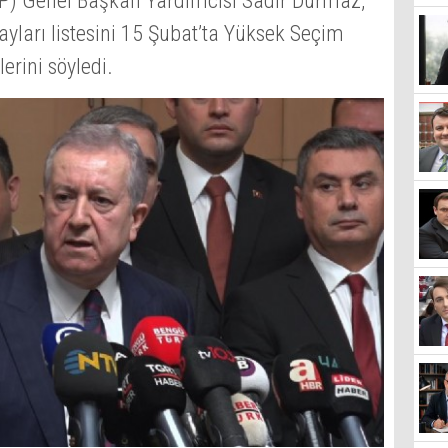
MHP) Genel Başkan Yardımcısı Sadir Durmaz,
ayları listesini 15 Şubat’ta Yüksek Seçim
erini söyledi.