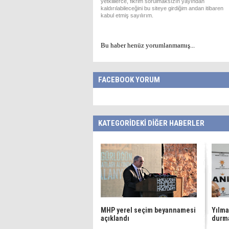
yetkililerce, fikrim sorulmaksızın yayından
kaldırılabileceğini bu siteye girdiğim andan itibaren
kabul etmiş sayılırım.
Bu haber henüz yorumlanmamış...
FACEBOOK YORUM
KATEGORİDEKİ DİĞER HABERLER
MHP yerel seçim beyannamesi
Yılma
açıklandı
durma