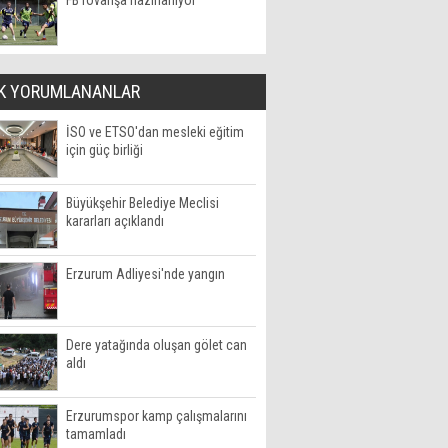
FB rövanşa hazırlanıyor
K YORUMLANANLAR
İSO ve ETSO'dan mesleki eğitim
için güç birliği
Büyükşehir Belediye Meclisi
kararları açıklandı
Erzurum Adliyesi'nde yangın
Dere yatağında oluşan gölet can
aldı
Erzurumspor kamp çalışmalarını
tamamladı