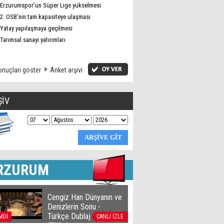
Erzurumspor’un Süper Lige yükselmesi
2. OSB’nin tam kapasiteye ulaşması
Yatay yapılaşmaya geçilmesi
Tarımsal sanayi yatırımları
nuçları göster
Anket arşivi
ŞİV
RZURUM
Cengiz Han Dünyanın ve
Denizlerin Sonu -
Türkçe Dublaj film izle
MDİ
CANLI İZLE