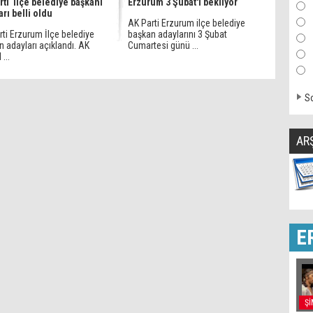
rti ilçe belediye başkanı
Erzurum 3 Şubat'ı bekliyor
arı belli oldu
AK Parti Erzurum ilçe belediye
ti Erzurum İlçe belediye
başkan adaylarını 3 Şubat
 adayları açıklandı. AK
Cumartesi günü ...
 ...
So
AR
E
Şİ