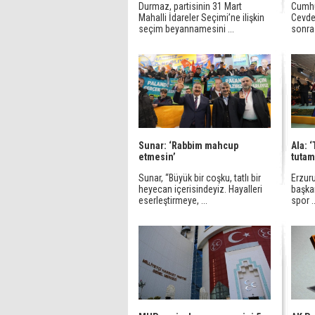
Durmaz, partisinin 31 Mart
Cumhu
Mahalli İdareler Seçimi’ne ilişkin
Cevde
seçim beyannamesini ...
sonras
Sunar: ‘Rabbim mahcup
Ala: 
etmesin’
tutam
Sunar, “Büyük bir coşku, tatlı bir
Erzuru
heyecan içerisindeyiz. Hayalleri
başka
eserleştirmeye, ...
spor ..