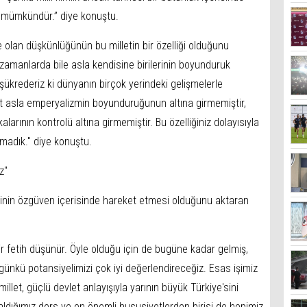
man mümkündür.” diye konuştu.
ne olan düşkünlüğünün bu milletin bir özelliği olduğunu
 zamanlarda bile asla kendisine birilerinin boyunduruk
ükrederiz ki dünyanın birçok yerindeki gelişmelerle
et asla emperyalizmin boyunduruğunun altına girmemiştir,
alarının kontrolü altına girmemiştir. Bu özelliğiniz dolayısıyla
madık." diye konuştu.
z"
irisinin özgüven içerisinde hareket etmesi olduğunu aktaran
bir fetih düşünür. Öyle olduğu için de bugüne kadar gelmiş,
ünkü potansiyelimizi çok iyi değerlendireceğiz. Esas işimiz
millet, güçlü devlet anlayışıyla yarının büyük Türkiye'sini
 aldığımız ders ve en önemli hususiyetlerden birisi de hepimiz