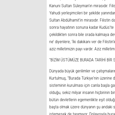
Kanuni Sultan Süleyman'ın mirasıdır. Fil
Yahudi yerleşimcileri bir şekilde yanınd
Sultan Abdülhamit'in mirasıdır. Filistin
sonra hayatının sonuna kadar Kudüs'te n
çekildikten sonra bile orada kalmaya deva
ne’ diyenlere, 'İki dakikanı ver de Filistin'
aziz milletimizin payı vardır. Aziz milletim
"BİZİM ÜSTÜMÜZE BURADA TARİHİ BİR
Dünyada büyük gerilimler ve çatışmaların
Kurtulmuş, "Burada Türkiye'nin üzerine d
sisteminin kurulması için canla başla ga
olduğu, sekiz milyar insanın hiçbirinin 
bütün devletlerin egemenlikte eşit olduğu
başta olmak üzere dünyanın şu andaki si
istemesek de taşımıyor. Dolayısıyla bura