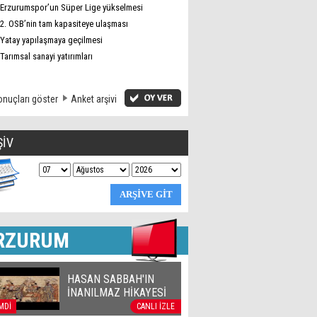
Erzurumspor’un Süper Lige yükselmesi
2. OSB’nin tam kapasiteye ulaşması
Yatay yapılaşmaya geçilmesi
Tarımsal sanayi yatırımları
nuçları göster
Anket arşivi
ŞİV
RZURUM
HASAN SABBAH'IN
İNANILMAZ HİKAYESİ
MDİ
CANLI İZLE