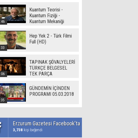
Kuantum Teorisi -
Kuantum Fiziği -
Kuantum Mekaniği
:46
Hep Yek 2 - Türk Filmi
Full (HD)
:33
TAPINAK ŞÖVALYELERİ
TÜRKÇE BELGESEL
TEK PARÇA
:06
GÜNDEMİN İÇİNDEN
PROGRAMI 05.03.2018
:35
Erzurum Gazetesi Facebook'ta
3,738
kişi beğendi