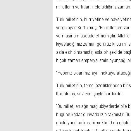
milletlerin varlıklarını ele aldığınız za
Türk milletinin, hürriyetine ve haysiyeti
vurgulayan Kurtulmuş, “Bu millet, en zor
vurmasına müsaade etmemiştir. Allah'a ş
kıyasladığımız zaman görürüz ki bu mill
asla esir olmamıştır, asla bir şekilde başk
hiçbir zaman emperyalizmin oyuncağı ol
"Hepimiz oklarımızı aynı noktaya atacağı
Türk milletinin, temel özelliklerinden b
Kurtulmuş, sözlerini şöyle sürdürdü:
"Bu millet, en ağır mağlubiyetlerde bile 
bugüne kadar dünyada iz bırakmıştır. Bug
güçlü yarınları kurabilmektir. O da güçlü 
ortaya koyabilmektir. Özellikle ecdattan