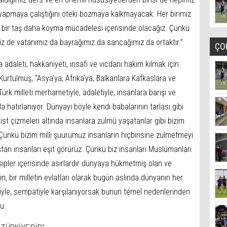
n yapmaya çalıştığını öteki bozmaya kalkmayacak. Her birimiz
ne bir taş daha koyma mücadelesi içerisinde olacağız. Çünkü
iz de vatanımız da bayrağımız da sancağımız da ortaktır.”
ÇO
adaleti, hakkaniyeti, insafı ve vicdanı hakim kılmak için
 Kurtulmuş, “Asya'ya, Afrika'ya, Balkanlara Kafkaslara ve
ürk milleti merhametiyle, adaletiyle, insanlara barışı ve
 hatırlanıyor. Dünyayı böyle kendi babalarının tarlası gibi
t çizmeleri altında insanlara zulmü yaşatanlar gibi bizim
nkü bizim milli şuurumuz insanların hiçbirisine zulmetmeyi
tan insanları eşit görürüz. Çünkü biz insanları Müslümanları
ipler içerisinde asırlardır dünyaya hükmetmiş olan ve
in, bir milletin evlatları olarak bugün aslında dünyanın her
giyle, sempatiyle karşılanıyorsak bunun temel nedenlerinden
u.