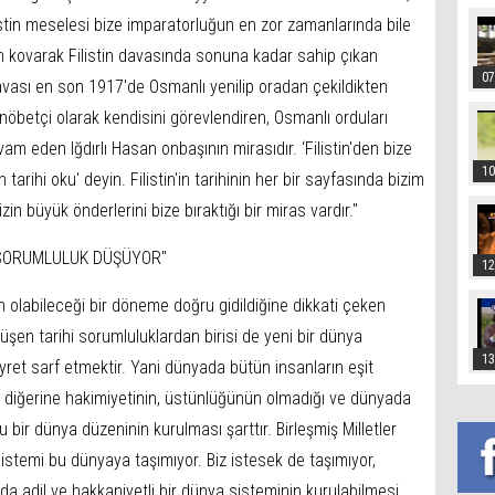
istin meselesi bize imparatorluğun en zor zamanlarında bile
an kovarak Filistin davasında sonuna kadar sahip çıkan
07
 davası en son 1917'de Osmanlı yenilip oradan çekildikten
öbetçi olarak kendisini görevlendiren, Osmanlı orduları
m eden Iğdırlı Hasan onbaşının mirasıdır. ‘Filistin'den bize
10
in tarihi oku' deyin. Filistin'in tarihinin her bir sayfasında bizim
izin büyük önderlerini bize bıraktığı bir miras vardır."
 SORUMLULUK DÜŞÜYOR"
12
 olabileceği bir döneme doğru gidildiğine dikkati çeken
üşen tarihi sorumluluklardan birisi de yeni bir dünya
13
yret sarf etmektir. Yani dünyada bütün insanların eşit
bir diğerine hakimiyetinin, üstünlüğünün olmadığı ve dünyada
 bir dünya düzeninin kurulması şarttır. Birleşmiş Milletler
stemi bu dünyaya taşımıyor. Biz istesek de taşımıyor,
da adil ve hakkaniyetli bir dünya sisteminin kurulabilmesi