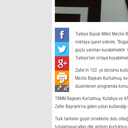
Türkiye Büyük Millet Meclisi 
noktaya işaret ederek, “Bugün
güçlü yarınları kurabilmektir.
Türkiye'sini ortaya koyabilmek
Zafer'in 102. yıl dönümü kut
Meclis Başkanı Kurtulmuş, kent
düzenlenen programda konu
TBMM Başkanı Kurtulmuş, Kütahya ve Af
Zafer Bayramı'na giden yolun kutlandığı 
Türk tarihinin güzel örneklerle dolu olduğ
tutulamayacağını dile getiren Kurtulmuş, 