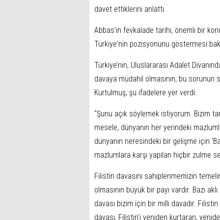
davet ettiklerini anlattı.
Abbas’ın fevkalade tarihi, önemli bir kon
Türkiye'nin pozisyonunu göstermesi bak
Türkiye’nin, Uluslararası Adalet Divanın
davaya müdahil olmasının, bu sorunun son
Kurtulmuş, şu ifadelere yer verdi:
“Şunu açık söylemek istiyorum. Bizim tar
mesele, dünyanın her yerindeki mazlumla
dünyanın neresindeki bir gelişme için ‘
mazlumlara karşı yapılan hiçbir zulme s
Filistin davasını sahiplenmemizin temelin
olmasının büyük bir payı vardır. Bazı aklı evve
davası bizim için bir milli davadır. Filisti
davası, Filistin'i yeniden kurtaran, yenide