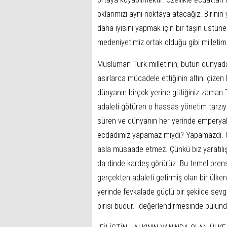
oklarımızı aynı noktaya atacağız. Birini
daha iyisini yapmak için bir taşın üstü
medeniyetimiz ortak olduğu gibi milletim
Müslüman Türk milletinin, bütün dünyada 
asırlarca mücadele ettiğinin altını çizen
dünyanın birçok yerine gittiğiniz zaman T
adaleti götüren o hassas yönetim tarzıyla
süren ve dünyanın her yerinde emperyalis
ecdadımız yapamaz mıydı? Yapamazdı. Çü
asla müsaade etmez. Çünkü biz yaratılış
da dinde kardeş görürüz. Bu temel prens
gerçekten adaleti getirmiş olan bir ülken
yerinde fevkalade güçlü bir şekilde sev
birisi budur." değerlendirmesinde bulund