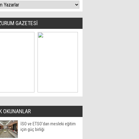
ZURUM GAZETESİ
K OKUNANLAR
İSO ve ETSO'dan mesleki eğitim
için güç birliği