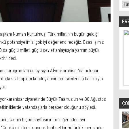
ER
Başkanı Numan Kurtulmuş, Türk milletinin bugün geldiği
kü potansiyelimizi çok iyi değerlendireceğiz. Esas işimiz
 O da güçlü millet, güçlü devlet anlayışıyla yarının büyük
tir.” dedi.
lama programları dolayısıyla Afyonkarahisar’da bulunan
teki sivil toplum kuruluşlarının temsilcilerinin katılımıyla
ştu.
yonkarahisar ziyaretinde Büyük Taarruz'un ve 30 Ağustos
ÇO
etkinliklerde vatandaşlarla beraber olduğunu söyledi.
unu, tarihin hiçbir sayfasının bir diğerinden ayrı
“Çünkü milli kimlik ancak tarihsel bir bütünlük içerisinde