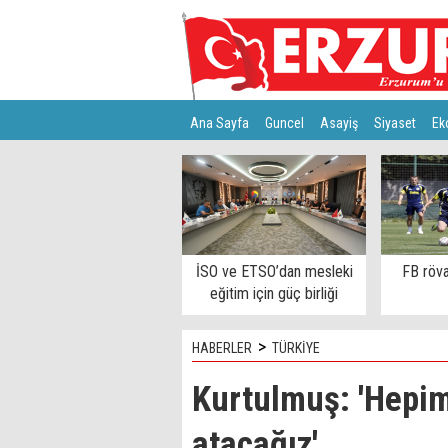
Ana Sayfa
Guncel
Asayiş
Siyaset
Ek
Türkiye
Teknoloji
İSO ve ETSO’dan mesleki
FB röva
eğitim için güç birliği
>
HABERLER
TÜRKİYE
Kurtulmuş: 'Hepim
atacağız'