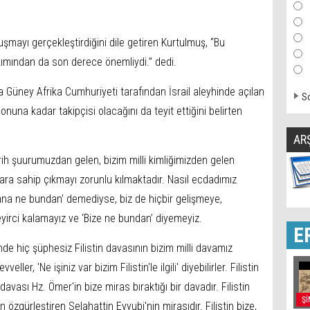
uşmayı gerçekleştirdiğini dile getiren Kurtulmuş, “Bu
ımından da son derece önemliydi.” dedi.
da Güney Afrika Cumhuriyeti tarafından İsrail aleyhinde açılan
So
una kadar takipçisi olacağını da teyit ettiğini belirten
AR
ih şuurumuzdan gelen, bizim milli kimliğimizden gelen
ra sahip çıkmayı zorunlu kılmaktadır. Nasıl ecdadımız
Bana ne bundan’ demediyse, biz de hiçbir gelişmeye,
eyirci kalamayız ve ‘Bize ne bundan’ diyemeyiz.
E
de hiç şüphesiz Filistin davasının bizim milli davamız
ller, 'Ne işiniz var bizim Filistin'le ilgili' diyebilirler. Filistin
n davası Hz. Ömer'in bize miras bıraktığı bir davadır. Filistin
Şİ
n özgürleştiren Selahattin Eyyubi'nin mirasıdır. Filistin bize,