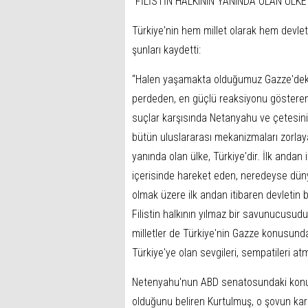
"FİLİSTİN HALKININ YANINDA OLAN ÜLKE
Türkiye'nin hem millet olarak hem devlet
şunları kaydetti:
“Halen yaşamakta olduğumuz Gazze'deki 
perdeden, en güçlü reaksiyonu gösteren v
suçlar karşısında Netanyahu ve çetesinin
bütün uluslararası mekanizmaları zorlay
yanında olan ülke, Türkiye'dir. İlk anda
içerisinde hareket eden, neredeyse dün
olmak üzere ilk andan itibaren devletin 
Filistin halkının yılmaz bir savunucusud
milletler de Türkiye'nin Gazze konusunda
Türkiye'ye olan sevgileri, sempatileri at
Netenyahu'nun ABD senatosundaki konuşma
olduğunu beliren Kurtulmuş, o şovun kar