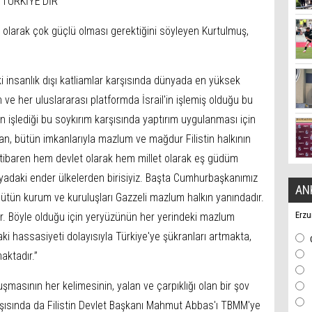
 TÜRKİYE'DİR"
 olarak çok güçlü olması gerektiğini söyleyen Kurtulmuş,
insanlık dışı katliamlar karşısında dünyada en yüksek
e her uluslararası platformda İsrail'in işlemiş olduğu bu
 işlediği bu soykırım karşısında yaptırım uygulanması için
an, bütün imkanlarıyla mazlum ve mağdur Filistin halkının
n itibaren hem devlet olarak hem millet olarak eş güdüm
yadaki ender ülkelerden birisiyiz. Başta Cumhurbaşkanımız
AN
bütün kurum ve kuruluşları Gazzeli mazlum halkın yanındadır.
Erzu
ur. Böyle olduğu için yeryüzünün her yerindeki mazlum
ki hassasiyeti dolayısıyla Türkiye'ye şükranları artmakta,
maktadır.”
sının her kelimesinin, yalan ve çarpıklığı olan bir şov
şısında da Filistin Devlet Başkanı Mahmut Abbas'ı TBMM'ye