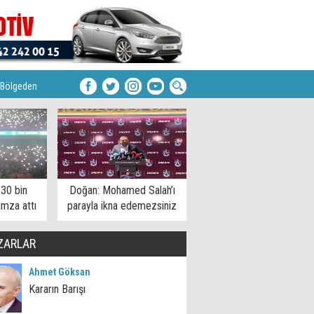
Bölgeden
 30 bin
Doğan: Mohamed Salah’ı
imza attı
parayla ikna edemezsiniz
ZARLAR
Ahmet Göksan
Kararın Barışı