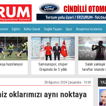
onomi
Eğitim
Kültür-Sanat
Sağlık-Yaşam
Spor
Araştırma İnceleme
nşa hazırlanıyor
Samsunspor, stoper
Salah yaklaşık
Drapinski ile 5 yıllık
taraftar önünde 
sözleşme imzaladı
YA
28 Ağustos 2024 Çarşamba - 10:04
iz oklarımızı aynı noktaya