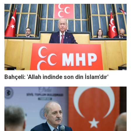
Bahçeli: 'Allah indinde son din İslam'dır'